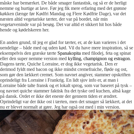
måske har bemærket. De både smager fantastisk, og så er de herligt
nemme og hurtige at lave. Før jeg fik mere erfaring med det grønne
køkken (længe før Kødfri Mandag og Flere Kødfrie Dage), var det
næsten altid vegetariske tærter, der var på bordet, når min
vegetarveninde var på besøg. Det var altid et sikkert hit hos både
hende og kødelskeren her.
En anden grund, til jeg er glad for tærter, er, at de kan varieres i det
uendelige – både med og uden kød. Vil du have mere inspiration, så se
eksempelvis den græske tærte
Spanakopita
med filodej, feta og spinat
eller den super nemme version med
kylling, champignon og estragon
.
Dagens tærte, Quiche Lorraine, er dog ikke vegetarisk. Den er
derimod fyldt med bacon og ikke mindst cremefraiche, fløde og ost,
som gør den lækkert cremet. Som navnet angiver, stammer opskriften
oprindeligt fra Lorraine i Frankrig. En lidt sjov info er, at man i
Lorraine både talte fransk og et lokalt sprog, som var baseret på tysk –
og navnet quiche stammer faktisk fra det tyske ord kuchen, altså kage
på dansk. Ordet er ikke det eneste der gennem tiden er ændret.
Oprindeligt var der ikke ost i tærten, men det smager så lækkert, at det
nu er blevet normalt at gøre. Jeg har også ost med i min version.