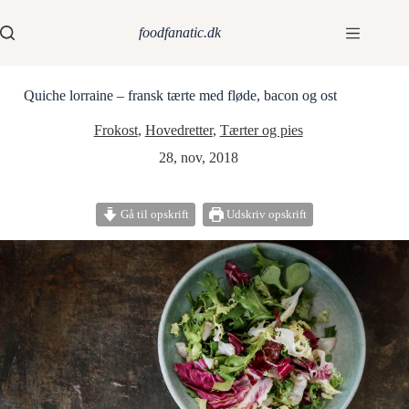
foodfanatic.dk
Quiche lorraine – fransk tærte med fløde, bacon og ost
Frokost
,
Hovedretter
,
Tærter og pies
28, nov, 2018
Gå til opskrift
Udskriv opskrift