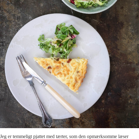
Jeg er temmeligt pjattet med tærter, som den opmærksomme læser