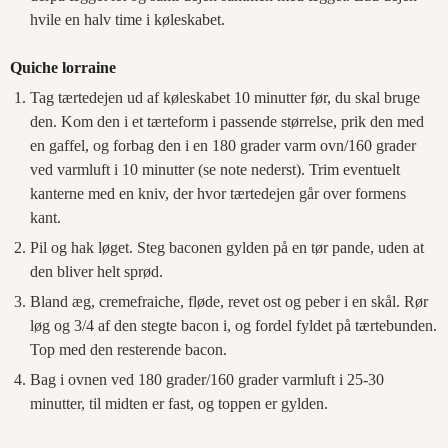
hvile en halv time i køleskabet.
Quiche lorraine
Tag tærtedejen ud af køleskabet 10 minutter før, du skal bruge
den. Kom den i et tærteform i passende størrelse, prik den med
en gaffel, og forbag den i en 180 grader varm ovn/160 grader
ved varmluft i 10 minutter (se note nederst). Trim eventuelt
kanterne med en kniv, der hvor tærtedejen går over formens
kant.
Pil og hak løget. Steg baconen gylden på en tør pande, uden at
den bliver helt sprød.
Bland æg, cremefraiche, fløde, revet ost og peber i en skål. Rør
løg og 3/4 af den stegte bacon i, og fordel fyldet på tærtebunden.
Top med den resterende bacon.
Bag i ovnen ved 180 grader/160 grader varmluft i 25-30
minutter, til midten er fast, og toppen er gylden.