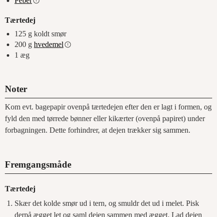
Peber
Tærtedej
125
g
koldt smør
200
g
hvedemel
1
æg
Noter
Kom evt. bagepapir ovenpå tærtedejen efter den er lagt i formen, og
fyld den med tørrede bønner eller kikærter (ovenpå papiret) under
forbagningen. Dette forhindrer, at dejen trækker sig sammen.
Fremgangsmåde
Tærtedej
Skær det kolde smør ud i tern, og smuldr det ud i melet. Pisk
derpå ægget let og saml dejen sammen med ægget. Lad dejen