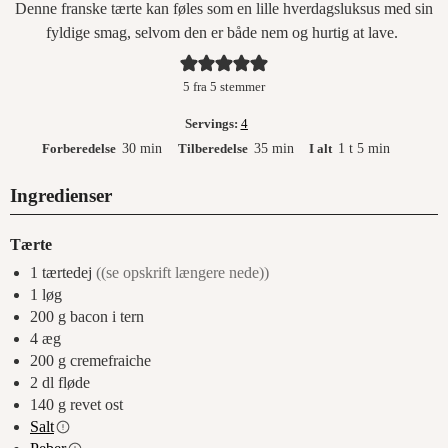
Denne franske tærte kan føles som en lille hverdagsluksus med sin
fyldige smag, selvom den er både nem og hurtig at lave.
5
fra
5
stemmer
Servings:
4
Forberedelse
30
min
Tilberedelse
35
min
I alt
1
t
5
min
Ingredienser
Tærte
1
tærtedej
((se opskrift længere nede))
1
løg
200
g
bacon i tern
4
æg
200
g
cremefraiche
2
dl
fløde
140
g
revet ost
Salt