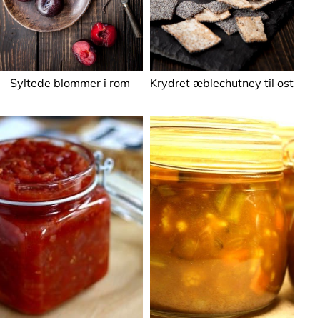
Syltede blommer i rom
Krydret æblechutney til ost