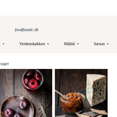
foodfanatic.dk
g
Verdenskøkken
Måltid
Sæson
 sager