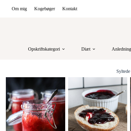
Om mig
Kogebøger
Kontakt
Opskriftskategori
Diæt
Anlednin
Syltede