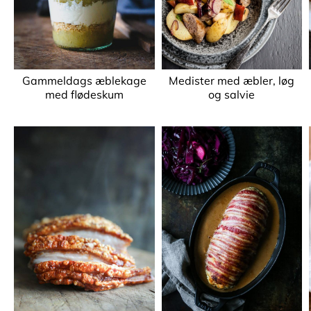
Gammeldags æblekage
Medister med æbler, løg
med flødeskum
og salvie