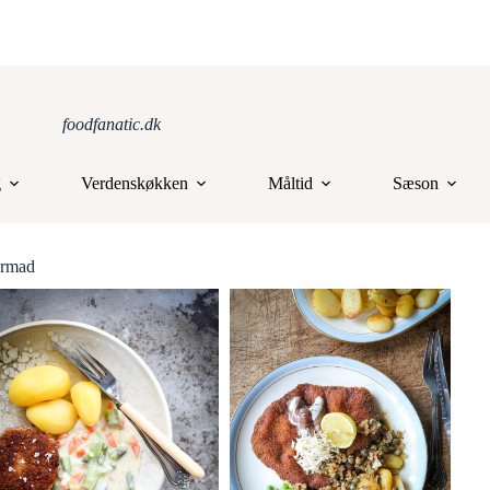
foodfanatic.dk
g
Verdenskøkken
Måltid
Sæson
rmad