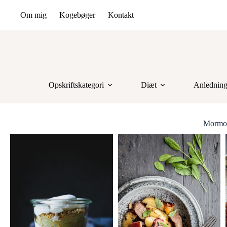
Om mig
Kogebøger
Kontakt
Opskriftskategori
Diæt
Anlednin
Mormo