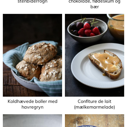
stenbiderrogn
chokolade, flødeskum og
bær
Koldhævede boller med
Confiture de lait
havregryn
(mælkemarmelade)