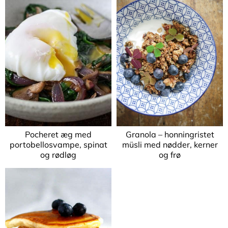
Pocheret æg med
Granola – honningristet
portobellosvampe, spinat
müsli med nødder, kerner
og rødløg
og frø