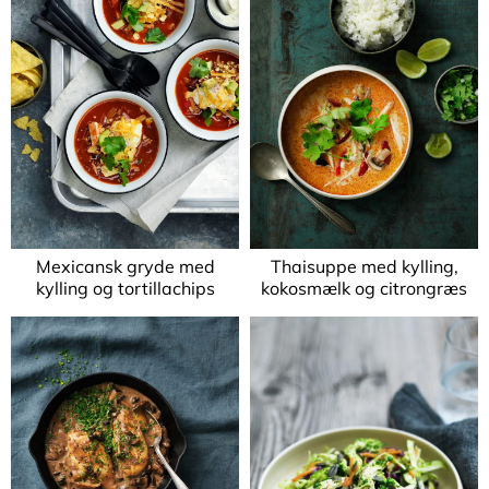
Mexicansk gryde med
Thaisuppe med kylling,
kylling og tortillachips
kokosmælk og citrongræs