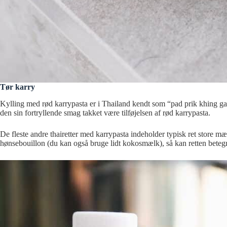
Tør karry
Kylling med rød karrypasta er i Thailand kendt som “pad prik khing gai”
den sin fortryllende smag takket være tilføjelsen af rød karrypasta.
De fleste andre thairetter med karrypasta indeholder typisk ret store m
hønsebouillon (du kan også bruge lidt kokosmælk), så kan retten betegn