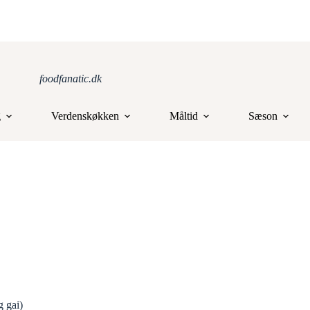
foodfanatic.dk
g
Verdenskøkken
Måltid
Sæson
g gai)