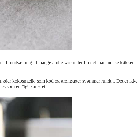
. I modsætning til mange andre wokretter fra det thailandske køkken, er 
ængder kokosmælk, som kød og grøntsager svømmer rundt i. Det er ikke ti
es som en ”tør karryret”.