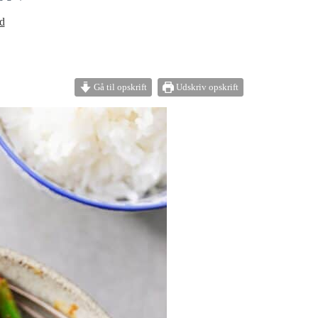
d
Gå til opskrift
Udskriv opskrift