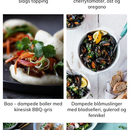
slags topping
cherrytomater, ost og
oregano
Bao – dampede boller med
Dampede blåmuslinger
kinesisk BBQ-gris
med bladselleri, gulerod og
fennikel