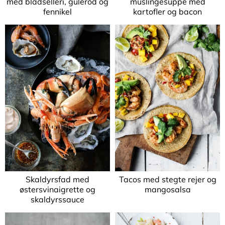
med bladselleri, gulerod og
muslingesuppe med
fennikel
kartofler og bacon
Skaldyrsfad med
Tacos med stegte rejer og
østersvinaigrette og
mangosalsa
skaldyrssauce