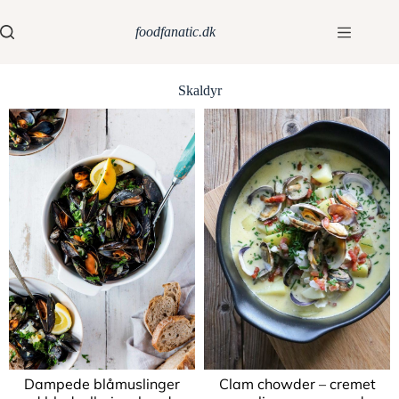
foodfanatic.dk
Skaldyr
Dampede blåmuslinger
Clam chowder – cremet