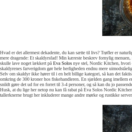
Hvad er det allermest dekadente, du kan sætte til livs? Trøfler er natur
mere dragende: Et skaldyrsfad! Min kæreste beskrev fornylig menuen, som
skulle lave noget lækkert på
Eva Solos
nye stel, Nordic Kitchen, hvori 
skaldyrenes farverigdom gør hele herligheden endnu mere uimodståeli
Selv om skaldyr ikke hører til i en helt billige kategori, så kan det fakt
omkring de 300 kroner hos fiskehandleren. En sjælden gang imellem er d
snildt gøre det ud for en forret til 3-4 personer, og så kan du jo passen
Husk, at du lige her netop nu kan få rabat på Eva Solos Nordic Kitchen-
tallerknerne brugt her inkluderer mange andre mørke og rustikke serveri