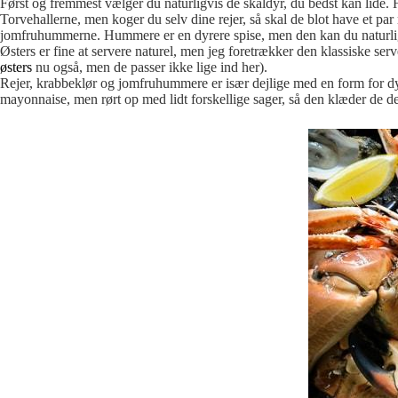
Først og fremmest vælger du naturligvis de skaldyr, du bedst kan lide. 
Torvehallerne, men koger du selv dine rejer, så skal de blot have et par 
jomfruhummerne. Hummere er en dyrere spise, men den kan du naturligvi
Østers er fine at servere naturel, men jeg foretrækker den klassiske ser
østers
nu også, men de passer ikke lige ind her).
Rejer, krabbeklør og jomfruhummere er især dejlige med en form for dy
mayonnaise, men rørt op med lidt forskellige sager, så den klæder de de