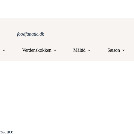
foodfanatic.dk
g
Verdenskøkken
Måltid
Sæson
rssauce