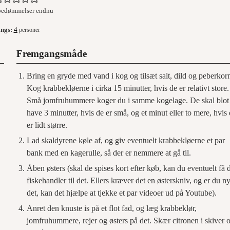
bedømmelser endnu
ings:
4
personer
Fremgangsmåde
Bring en gryde med vand i kog og tilsæt salt, dild og peberkor
Kog krabbekløerne i cirka 15 minutter, hvis de er relativt store.
Små jomfruhummere koger du i samme kogelage. De skal blot
have 3 minutter, hvis de er små, og et minut eller to mere, hvis
er lidt større.
Lad skaldyrene køle af, og giv eventuelt krabbekløerne et par
bank med en kagerulle, så der er nemmere at gå til.
Åben østers (skal de spises kort efter køb, kan du eventuelt få 
fiskehandler til det. Ellers kræver det en østerskniv, og er du ny
det, kan det hjælpe at tjekke et par videoer ud på Youtube).
Anret den knuste is på et flot fad, og læg krabbeklør,
jomfruhummere, rejer og østers på det. Skær citronen i skiver 