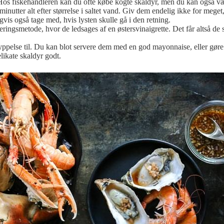
Hos fiskehandleren kan du ofte købe kogte skaldyr, men du kan også vælg
minutter alt efter størrelse i saltet vand. Giv dem endelig ikke for meget
s også tage med, hvis lysten skulle gå i den retning.
veringsmetode, hvor de ledsages af en østersvinaigrette. Det får altså de
ppelse til. Du kan blot servere dem med en god mayonnaise, eller gøre
likate skaldyr godt.