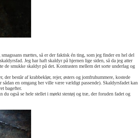
g smagssans mættes, så er der faktisk én ting, som jeg finder en hel del
ldyrsfad. Jeg har haft skaldyr på hjernen lige siden, så da jeg atter
rette de smukke skaldyr på det. Kontrasten mellem det sorte underlag og
 her, der består af krabbeklør, rejer, østers og jomfruhummere, kostede
or sådan en omgang her ville være vældigt passende). Skaldyrsfadet kan
et bagefter.
du også se hele stellet i mørkt stentøj og træ, der foruden fadet og