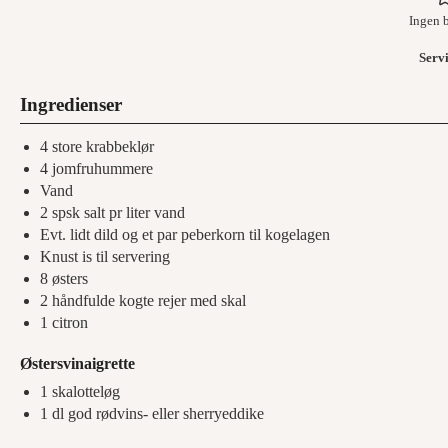
Ingen 
Serv
Ingredienser
4
store krabbeklør
4
jomfruhummere
Vand
2
spsk
salt pr liter vand
Evt. lidt dild og et par peberkorn til kogelagen
Knust is til servering
8
østers
2
håndfulde kogte rejer med skal
1
citron
Østersvinaigrette
1
skalotteløg
1
dl
god rødvins- eller sherryeddike