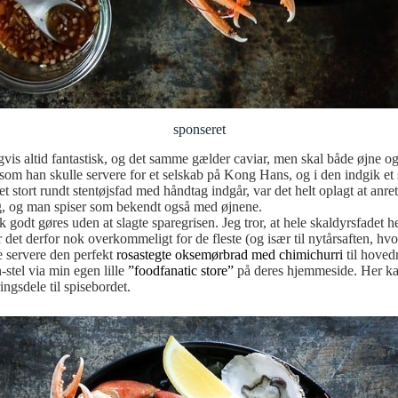
sponseret
ligvis altid fantastisk, og det samme gælder caviar, men skal både øjne o
 han skulle servere for et selskab på Kong Hans, og i den indgik et ska
et stort rundt stentøjsfad med håndtag indgår, var det helt oplagt at an
g, og man spiser som bekendt også med øjnene.
isk godt gøres uden at slagte sparegrisen. Jeg tror, at hele skaldyrsfadet
et derfor nok overkommeligt for de fleste (og især til nytårsaften, hv
de servere den perfekt
rosastegte oksemørbrad med chimichurri
til hovedr
stel via min egen lille
”foodfanatic store”
på deres hjemmeside. Her kan 
ngsdele til spisebordet.