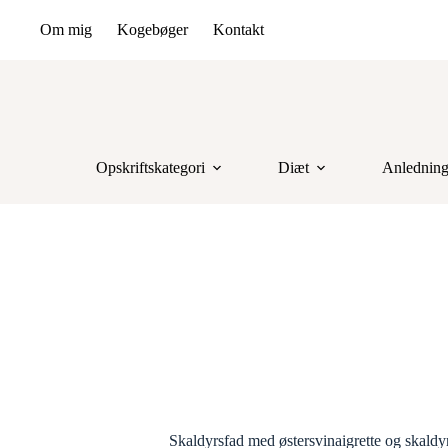
Om mig
Kogebøger
Kontakt
Opskriftskategori
Diæt
Anlednin
Skaldyrsfad med østersvinaigrette og skaldy