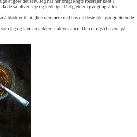
e at gøre det selv. Jeg har her brugt kogte rosérejer købt i
, da de så bliver seje og kedelige. Det gælder i øvrigt også for
 små bløddyr til at glide nemmere ned hos de fleste (det gør
gratinerede
 som jeg og lave en lækker skaldyrssauce. Den er også baseret på