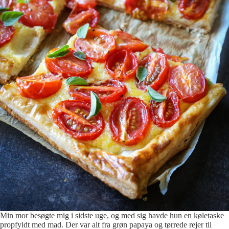
Min mor besøgte mig i sidste uge, og med sig havde hun en køletaske
propfyldt med mad. Der var alt fra grøn papaya og tørrede rejer til