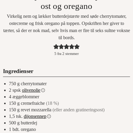
ost og oregano
Virkelig nem og lækker butterdejstærte med søde cherrytomater,
ostecreme og frisk oregano på toppen. Opskriften her giver to
tærter, så der er nok mad, selv hvis man er fire til seks sultne voksne
til bords.
5
fra
2
stemmer
Ingredienser
750
g
cherrytomater
2
spsk
olivenolie
4
æggeblommer
150
g
cremefraiche
(18 %)
150
g
revet mozzarella
(eller anden gratineringsost)
1,5
tsk.
dijonsennep
500
g
butterdej
1
bdt.
oregano