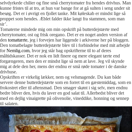
selvdyrkede chilier og fine små cherrytomater fra hendes drivhus. Man
kunne fristes til at tro, at hun var bange for at gå sulten i seng under sit
besøg. Det er i øvrigt en fjollet tanke. Mit køleskab er mindst lige så
proppet som hendes. Æblet falder ikke langt fra stammen, som man
sir’.
Tomaterne mindede mig om min opskrift på butterdejstærte med
cherrytomater, ost og frisk oregano. Det er en noget anden version af
den
tomattærte
, jeg i forvejen har liggende i arkiverne her på bloggen.
Den tomatbelagte butterdejstærte blev til i forbindelse med mit arbejde
for
Nemlig.com
, hvor jeg står bag opskrifterne til to af deres
måltidskasser. Det er nok en lidt finere og mere elegant tærte end
forgængeren, men den er mindst lige så nem at lave. Jeg vil skynde
mig at dele den her, mens der endnu er små røde tomater i de danske
drivhuse.
Opskriften er virkelig lækker, nem og velsmagende. Du kan både
servere denne butterdejstærte som en forret til en gæstemiddag, som en
frokostret eller til aftensmad. Den smager skønt i sig selv, men endnu
bedre bliver den, hvis du laver en god salat til. Allerbedst bliver det
med en dejlig vinaigrette på olivenolie, vineddike, honning og sennep
til salaten.