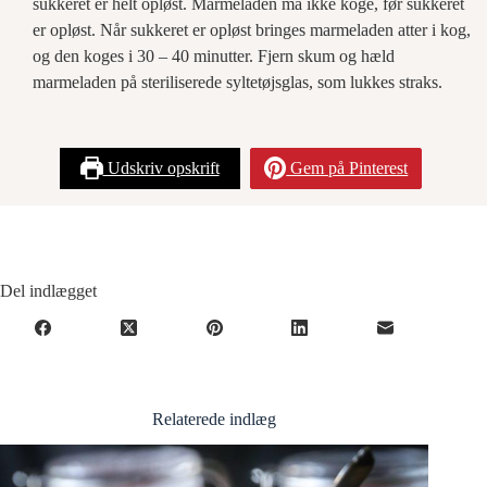
sukkeret er helt opløst. Marmeladen må ikke koge, før sukkeret
er opløst. Når sukkeret er opløst bringes marmeladen atter i kog,
og den koges i 30 – 40 minutter. Fjern skum og hæld
marmeladen på steriliserede syltetøjsglas, som lukkes straks.
Udskriv opskrift
Gem på Pinterest
Del indlægget
Relaterede indlæg