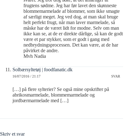
frugtens sødme. Jeg har før lavet den skønneste
blommemarmelade af blommer, som ikke smagte
af særligt meget. Jeg ved dog, at man skal bruge
helt perfekt frugt, når man laver marmelade, så
måske har de været lidt for modne. Selv om man
ikke kan se, at de er direkte dårlige, så kan de godt
være et par stykker, som er godt i gang med
nedbrydningsprocessen. Det kan være, at de har
påvirket de andre.
Mvh Nadia
Solbærsyltetøj | foodfanatic.dk
16/07/2016 / 21:17
SVAR
[…] på flere sylterier? Se også mine opskrifter på
abrikosmarmelade, blommemarmelade og
jordbærmarmelade med […]
Skriv et svar