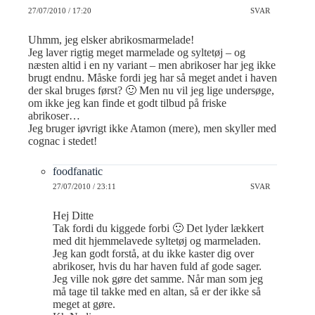
27/07/2010 / 17:20
SVAR
Uhmm, jeg elsker abrikosmarmelade!
Jeg laver rigtig meget marmelade og syltetøj – og
næsten altid i en ny variant – men abrikoser har jeg ikke
brugt endnu. Måske fordi jeg har så meget andet i haven
der skal bruges først? 🙂 Men nu vil jeg lige undersøge,
om ikke jeg kan finde et godt tilbud på friske
abrikoser…
Jeg bruger iøvrigt ikke Atamon (mere), men skyller med
cognac i stedet!
foodfanatic
27/07/2010 / 23:11
SVAR
Hej Ditte
Tak fordi du kiggede forbi 🙂 Det lyder lækkert
med dit hjemmelavede syltetøj og marmeladen.
Jeg kan godt forstå, at du ikke kaster dig over
abrikoser, hvis du har haven fuld af gode sager.
Jeg ville nok gøre det samme. Når man som jeg
må tage til takke med en altan, så er der ikke så
meget at gøre.