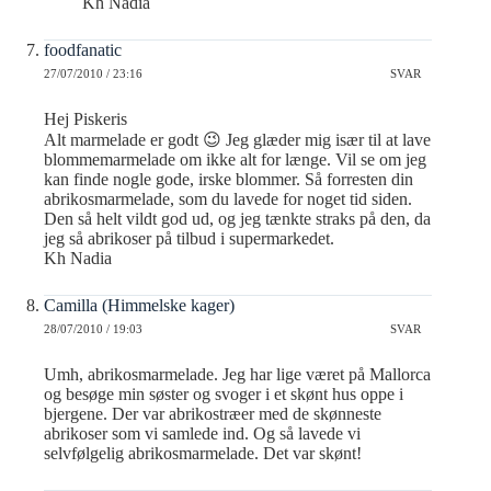
Kh Nadia
foodfanatic
27/07/2010 / 23:16
SVAR
Hej Piskeris
Alt marmelade er godt 😉 Jeg glæder mig især til at lave
blommemarmelade om ikke alt for længe. Vil se om jeg
kan finde nogle gode, irske blommer. Så forresten din
abrikosmarmelade, som du lavede for noget tid siden.
Den så helt vildt god ud, og jeg tænkte straks på den, da
jeg så abrikoser på tilbud i supermarkedet.
Kh Nadia
Camilla (Himmelske kager)
28/07/2010 / 19:03
SVAR
Umh, abrikosmarmelade. Jeg har lige været på Mallorca
og besøge min søster og svoger i et skønt hus oppe i
bjergene. Der var abrikostræer med de skønneste
abrikoser som vi samlede ind. Og så lavede vi
selvfølgelig abrikosmarmelade. Det var skønt!