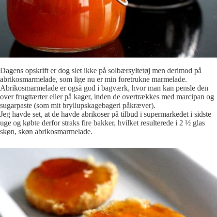
Dagens opskrift er dog slet ikke på solbærsyltetøj men derimod på
abrikosmarmelade, som lige nu er min foretrukne marmelade.
Abrikosmarmelade er også god i bagværk, hvor man kan pensle den
over frugttærter eller på kager, inden de overtrækkes med marcipan og
sugarpaste (som mit bryllupskagebageri påkræver).
Jeg havde set, at de havde abrikoser på tilbud i supermarkedet i sidste
uge og købte derfor straks fire bakker, hvilket resulterede i 2 ½ glas
skøn, skøn abrikosmarmelade.