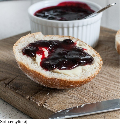
Solbærsyltetøj