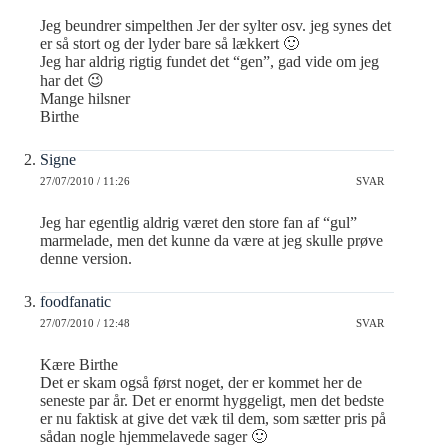
Jeg beundrer simpelthen Jer der sylter osv. jeg synes det
er så stort og der lyder bare så lækkert 🙂
Jeg har aldrig rigtig fundet det “gen”, gad vide om jeg
har det 😉
Mange hilsner
Birthe
Signe
27/07/2010 / 11:26
SVAR
Jeg har egentlig aldrig været den store fan af “gul”
marmelade, men det kunne da være at jeg skulle prøve
denne version.
foodfanatic
27/07/2010 / 12:48
SVAR
Kære Birthe
Det er skam også først noget, der er kommet her de
seneste par år. Det er enormt hyggeligt, men det bedste
er nu faktisk at give det væk til dem, som sætter pris på
sådan nogle hjemmelavede sager 🙂