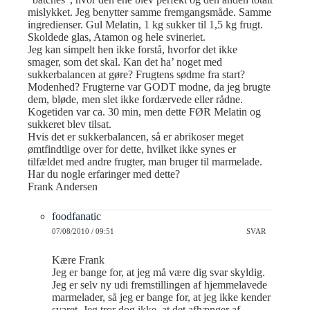
mislykket. Jeg benytter samme fremgangsmåde. Samme
ingredienser. Gul Melatin, 1 kg sukker til 1,5 kg frugt.
Skoldede glas, Atamon og hele svineriet.
Jeg kan simpelt hen ikke forstå, hvorfor det ikke
smager, som det skal. Kan det ha’ noget med
sukkerbalancen at gøre? Frugtens sødme fra start?
Modenhed? Frugterne var GODT modne, da jeg brugte
dem, bløde, men slet ikke fordærvede eller rådne.
Kogetiden var ca. 30 min, men dette FØR Melatin og
sukkeret blev tilsat.
Hvis det er sukkerbalancen, så er abrikoser meget
ømtfindtlige over for dette, hvilket ikke synes er
tilfældet med andre frugter, man bruger til marmelade.
Har du nogle erfaringer med dette?
Frank Andersen
foodfanatic
07/08/2010 / 09:51
SVAR
Kære Frank
Jeg er bange for, at jeg må være dig svar skyldig.
Jeg er selv ny udi fremstillingen af hjemmelavede
marmelader, så jeg er bange for, at jeg ikke kender
svaret. Jeg tror dog ikke, at det afhænger af