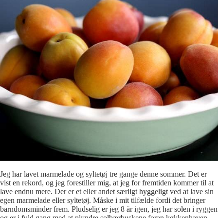
Jeg har lavet marmelade og syltetøj tre gange denne sommer. Det er
vist en rekord, og jeg forestiller mig, at jeg for fremtiden kommer til at
lave endnu mere. Der er et eller andet særligt hyggeligt ved at lave sin
egen marmelade eller syltetøj. Måske i mit tilfælde fordi det bringer
barndomsminder frem. Pludselig er jeg 8 år igen, jeg har solen i ryggen
og er i fuld gang med at plyndre solbærbuskene foran køkkenhaven