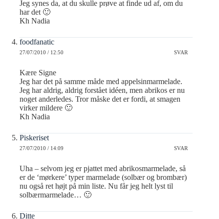
Jeg synes da, at du skulle prøve at finde ud af, om du
har det 🙂
Kh Nadia
foodfanatic
27/07/2010 / 12:50
SVAR
Kære Signe
Jeg har det på samme måde med appelsinmarmelade.
Jeg har aldrig, aldrig forstået idéen, men abrikos er nu
noget anderledes. Tror måske det er fordi, at smagen
virker mildere 🙂
Kh Nadia
Piskeriset
27/07/2010 / 14:09
SVAR
Uha – selvom jeg er pjattet med abrikosmarmelade, så
er de ‘mørkere’ typer marmelade (solbær og brombær)
nu også ret højt på min liste. Nu får jeg helt lyst til
solbærmarmelade… 🙂
Ditte