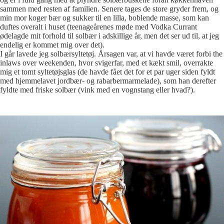
sammen med resten af familien. Senere tages de store gryder frem, og
min mor koger bær og sukker til en lilla, boblende masse, som kan
duftes overalt i huset (teenageårenes møde med Vodka Currant
ødelagde mit forhold til solbær i adskillige år, men det ser ud til, at jeg
endelig er kommet mig over det).
I går lavede jeg solbærsyltetøj. Årsagen var, at vi havde været forbi the
inlaws over weekenden, hvor svigerfar, med et kækt smil, overrakte
mig et tomt syltetøjsglas (de havde fået det for et par uger siden fyldt
med hjemmelavet jordbær- og rabarbermarmelade), som han derefter
fyldte med friske solbær (vink med en vognstang eller hvad?).