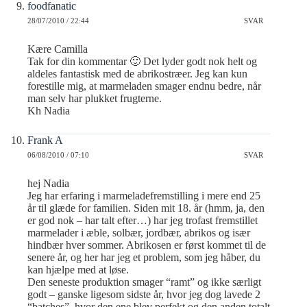
foodfanatic
28/07/2010 / 22:44
SVAR
Kære Camilla
Tak for din kommentar 🙂 Det lyder godt nok helt og
aldeles fantastisk med de abrikostræer. Jeg kan kun
forestille mig, at marmeladen smager endnu bedre, når
man selv har plukket frugterne.
Kh Nadia
Frank A
06/08/2010 / 07:10
SVAR
hej Nadia
Jeg har erfaring i marmeladefremstilling i mere end 25
år til glæde for familien. Siden mit 18. år (hmm, ja, den
er god nok – har talt efter…) har jeg trofast fremstillet
marmelader i æble, solbær, jordbær, abrikos og især
hindbær hver sommer. Abrikosen er først kommet til de
senere år, og her har jeg et problem, som jeg håber, du
kan hjælpe med at løse.
Den seneste produktion smager “ramt” og ikke særligt
godt – ganske ligesom sidste år, hvor jeg dog lavede 2
“batches”, hvor den ene blev perfekt og den anden totalt