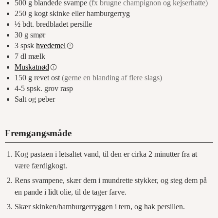
500
g
blandede svampe
(fx brugne champignon og kejserhatte)
250
g
kogt skinke eller hamburgerryg
½
bdt. bredbladet persille
30
g
smør
3
spsk
hvedemel
7
dl
mælk
Muskatnød
150
g
revet ost
(gerne en blanding af flere slags)
4-5
spsk.
grov rasp
Salt og peber
Fremgangsmåde
Kog pastaen i letsaltet vand, til den er cirka 2 minutter fra at
være færdigkogt.
Rens svampene, skær dem i mundrette stykker, og steg dem på
en pande i lidt olie, til de tager farve.
Skær skinken/hamburgerryggen i tern, og hak persillen.