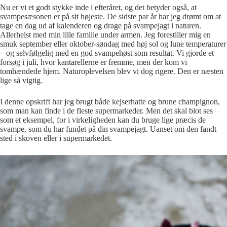
Nu er vi et godt stykke inde i efteråret, og det betyder også, at
svampesæsonen er på sit højeste. De sidste par år har jeg drømt om at
tage en dag ud af kalenderen og drage på svampejagt i naturen.
Allerhelst med min lille familie under armen. Jeg forestiller mig en
smuk september eller oktober-søndag med høj sol og lune temperaturer
– og selvfølgelig med en god svampehøst som resultat. Vi gjorde et
forsøg i juli, hvor kantarellerne er fremme, men der kom vi
tomhændede hjem. Naturoplevelsen blev vi dog rigere. Den er næsten
lige så vigtig.
I denne opskrift har jeg brugt både kejserhatte og brune champignon,
som man kan finde i de fleste supermarkeder. Men det skal blot ses
som et eksempel, for i virkeligheden kan du bruge lige præcis de
svampe, som du har fundet på din svampejagt. Uanset om den fandt
sted i skoven eller i supermarkedet.