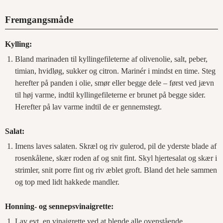
Fremgangsmåde
Kylling:
Bland marinaden til kyllingefileterne af olivenolie, salt, peber,
timian, hvidløg, sukker og citron. Marinér i mindst en time. Steg
herefter på panden i olie, smør eller begge dele – først ved jævn
til høj varme, indtil kyllingefileterne er brunet på begge sider.
Herefter på lav varme indtil de er gennemstegt.
Salat:
Imens laves salaten. Skræl og riv gulerod, pil de yderste blade af
rosenkålene, skær roden af og snit fint. Skyl hjertesalat og skær i
strimler, snit porre fint og riv æblet groft. Bland det hele sammen
og top med lidt hakkede mandler.
Honning- og sennepsvinaigrette:
Lav evt. en vinaigrette ved at blende alle ovenstående