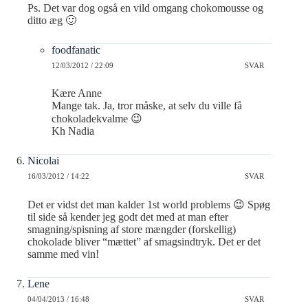
Ps. Det var dog også en vild omgang chokomousse og
ditto æg 🙂
foodfanatic
12/03/2012 / 22:09
SVAR
Kære Anne
Mange tak. Ja, tror måske, at selv du ville få
chokoladekvalme 😉
Kh Nadia
Nicolai
16/03/2012 / 14:22
SVAR
Det er vidst det man kalder 1st world problems 😉 Spøg
til side så kender jeg godt det med at man efter
smagning/spisning af store mængder (forskellig)
chokolade bliver “mættet” af smagsindtryk. Det er det
samme med vin!
Lene
04/04/2013 / 16:48
SVAR