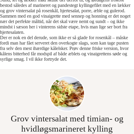
bestod således af marineret og pandestegt kyllingefilet med en lækker
og grov vintersalat på rosenkål, hjertesalat, porre, æble og gulerod.
Sammen med en god vinaigrette med sennep og honning er det noget
nær det perfekte måltid, når det skal være nemt og sundt – og ikke
mindst i sæson her i vinterens sidste etape, hvis man lige ser bort fra
hjertesalaten.
Der er nok en del derude, som ikke er så glade for rosenkål – måske
fordi man har fået serveret den overkogte slags, som kan tage pusten
fra selv den mest ihærdige kålelsker. Prøv denne friske version, hvor
kålens bitterhed får modspil af både æblets og vinaigrettens søde og
syrlige smag. I vil ikke fortryde det.
Grov vintersalat med timian- og
hvidløgsmarineret kylling