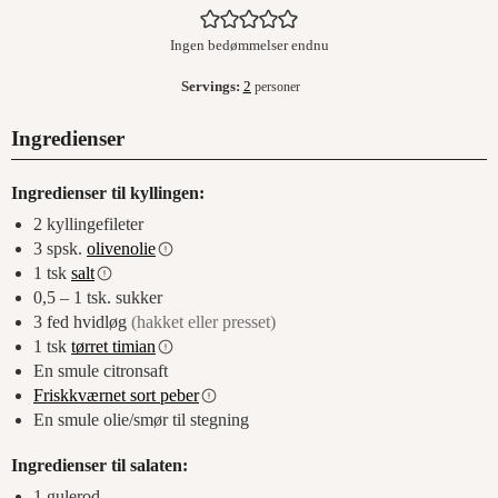
Ingen bedømmelser endnu
Servings:
2
personer
Ingredienser
Ingredienser til kyllingen:
2
kyllingefileter
3
spsk.
olivenolie
1
tsk
salt
0,5 – 1
tsk.
sukker
3
fed
hvidløg
(hakket eller presset)
1
tsk
tørret timian
En smule citronsaft
Friskkværnet sort peber
En smule olie/smør til stegning
Ingredienser til salaten:
1
gulerod