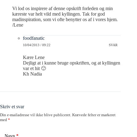
Vi lod os inspirere af denne opskrift forleden og min
kæreste var helt vild med kyllingen. Tak for god
madinspiration, som vi ofte benytter os af i vores hjem.
/Lene
foodfanatic
10/04/2013 / 09:22
SVAR
Kære Lene
Dejligt at i kunne bruge opskriften, og at kyllingen
var et hit 🙂
Kh Nadia
Skriv et svar
Din e-mailadresse vil ikke blive publiceret.
Krævede felter er markeret
med
*
Navn
*