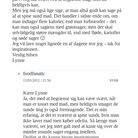
heldigvis kan.
Men jeg må også lige sige, at man altså godt kan tage på
af at spise sund mad. Det handler i sidste ende om, om
man indtager flere kalorier, end man forbrænder – det
kan man også sagtens med grøntsager, men der skal
selvfølgelig større mængder til, end med fløde, kartofler
og søde sager 🙂
Jeg vil lave noget lignede en af dagene tror jeg – tak for
inspirationen.
Venlig hilsen
Lynne
foodfanatic
12/03/2012 / 21:56
SVAR
Kære Lynne
Ja, det med at begrænse sig kan være svært, når
man er tosset med mad, men heldigvis smager de
sunde ting jo også fremragende. Det er min
erfaring, at det er sværest at spise sundt, hvis man
ikke laver mad men køber udefra. Så længe man
varierer, ser jeg intet galt med at kaste sig over de
mindre usunde sager engang imellem.
Dejligt at du kunne bruge inspirationen.