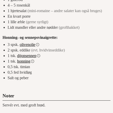
4 – 5
rosenkål
1
hjertesalat
(mini-romaine – andre salater kan også bruges)
En kvart porre
1
lille æble
(gerne syrligt)
Lidt mandler eller andre nødder
(grofthakket)
Honning- og sennepsvinaigrette:
3
spsk.
olivenolie
2
spsk.
eddike
(evt. hvidvinseddike)
1
tsk.
dijonsennep
1
tsk.
honning
0,5
tsk.
timian
0,5
fed
hvidløg
Salt og peber
Noter
Servér evt. med groft brød.