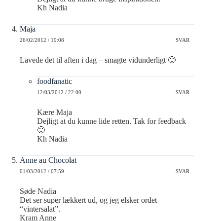
Kh Nadia
Maja
26/02/2012 / 19:08
SVAR
Lavede det til aften i dag – smagte vidunderligt 🙂
foodfanatic
12/03/2012 / 22:00
SVAR
Kære Maja
Dejligt at du kunne lide retten. Tak for feedback
🙂
Kh Nadia
Anne au Chocolat
01/03/2012 / 07:59
SVAR
Søde Nadia
Det ser super lækkert ud, og jeg elsker ordet
“vintersalat”.
Kram Anne