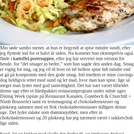
Min søde sambo mener, at hun er begyndt at spise mindre sundt, efter
jeg flyttede ind for et halvt år siden. Nu kommer hun eksempelvis også
fløde i
kartoffel-porresuppen
, efter jeg har serveret min version for
hende, for “det smager jo bedre,” som hun sagde den anden dag. Smag
er vigtig for mig, og jeg vil til hver en tid hellere spise lidt mindre end
at gå på kompromis med den gode smag. Ind imellem er mine cravings
dog heldigvis rettet mod sund og let mad, hvor man kan spise, lige så
meget man lyster med god samvittighed. Det har især været tilfældet
denne uge efter et hårdtpakket restaurantprogram under sidste uges
Dining Week (spiste på Restaurant Kanalen, Grønbech & Churchill +
Nimb Brasserie) samt en testsmagning af chokolademousser og
påskeæg sammen med en flok chokoladeentusiaster tidligere denne
uge. Det lyder måske som drømmejobbet, men efter ni
chokolademousser og 20 påskeæg har jeg nærmest været i sukkerchok
lige siden.
Sund, let og lækker mad skulle der derfor til, og lørdagens frokost