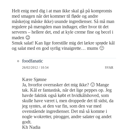
Helt enig med dig i at man ikke skal gå på kompromis
med smagen når det kommer til fløde og andre
måske(og måske ikke) usunde ingredienser. Så må man
regulere på mængden man indtager, eller hvor tit det
serveres – hellere det, end at kyle creme fine og becel i
maden 😉
Smuk salat! Kan lige forestille mig det lækre sprøde kål
og salat med en god syrlig vinaigrette… mums 🙂
foodfanatic
26/02/2012 / 10:54
SVAR
Kære Sjønne
Ja, hvorfor overrasker det mig ikke? 🙂 Mange
tak. Kål er fantastisk, når det lige peppes op. Jeg
havde faktisk også købt et hvidkålshoved, som
skulle have været i, men droppede det til sidst, da
jeg syntes, at den var fin, som den var med
ovenstående ingredienser. Det må så komme i
nogle wokretter, pirogger, andre salater og andet
godt.
Kh Nadia