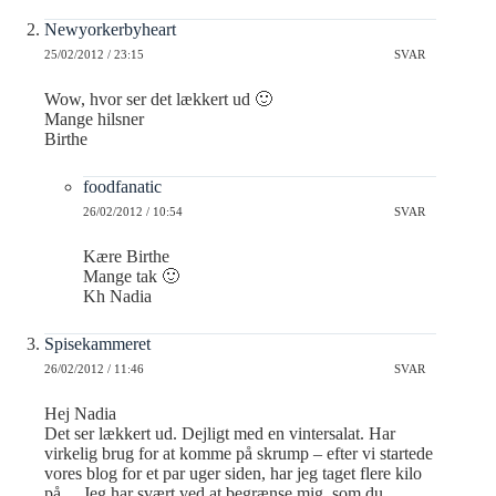
Newyorkerbyheart
25/02/2012 / 23:15
SVAR
Wow, hvor ser det lækkert ud 🙂
Mange hilsner
Birthe
foodfanatic
26/02/2012 / 10:54
SVAR
Kære Birthe
Mange tak 🙂
Kh Nadia
Spisekammeret
26/02/2012 / 11:46
SVAR
Hej Nadia
Det ser lækkert ud. Dejligt med en vintersalat. Har
virkelig brug for at komme på skrump – efter vi startede
vores blog for et par uger siden, har jeg taget flere kilo
på… Jeg har svært ved at begrænse mig, som du