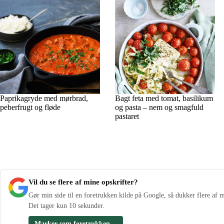
Paprikagryde med mørbrad,
Bagt feta med tomat, basilikum
peberfrugt og fløde
og pasta – nem og smagfuld
pastaret
Vil du se flere af mine opskrifter?
Gør min side til en foretrukken kilde på Google, så dukker flere af m
Det tager kun 10 sekunder.
Marker som foretrukken
→