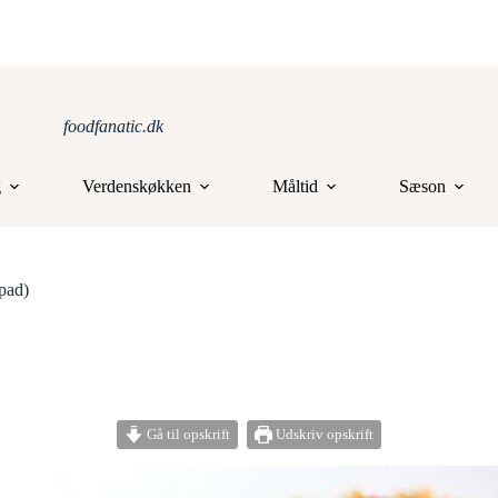
foodfanatic.dk
g
Verdenskøkken
Måltid
Sæson
pad)
Gå til opskrift
Udskriv opskrift