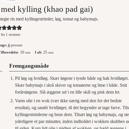
s med kylling (khao pad gai)
stegte ris med kyllingestrimler, løg, tomat og babymajs.
fra 1 stemme
ings:
4
personer
ilberedelse
10
I alt
25
min
min
Fremgangsmåde
Pil løg og hvidløg. Skær løgene i tynde både og hak hvidløget.
Skær babymajs i skrå skiver og tomaterne og lime i både. Snit
forårsløgene. Slå æggene ud i en lille skål og pisk dem let.
Varm olie i en wok (vær ikke nærig med den for det bedste
resultat), og sautér hvidløget, til det begynder at tage farve. Til
kyllingestrimlerne og brun dem. Tilsæt løg og babymajs, og st
yderligere et par minutter, inden indholdet i wokken skubbes u
til siden. Kom lidt olie i midten af wokken, og hæld æggene i.