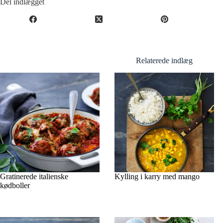
Del indlægget
Relaterede indlæg
Gratinerede italienske
Kylling i karry med mango
kødboller