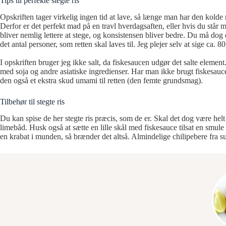
Tips til perfekte stegte ris
Opskriften tager virkelig ingen tid at lave, så længe man har den kolde r
Derfor er det perfekt mad på en travl hverdagsaften, eller hvis du står
bliver nemlig lettere at stege, og konsistensen bliver bedre. Du må do
det antal personer, som retten skal laves til. Jeg plejer selv at sige ca. 8
I opskriften bruger jeg ikke salt, da fiskesaucen udgør det salte eleme
med soja og andre asiatiske ingredienser. Har man ikke brugt fiskesauc
den også et ekstra skud umami til retten (den femte grundsmag).
Tilbehør til stegte ris
Du kan spise de her stegte ris præcis, som de er. Skal det dog være helt
limebåd. Husk også at sætte en lille skål med fiskesauce tilsat en smule 
en krabat i munden, så brænder det altså. Almindelige chilipebere fra s