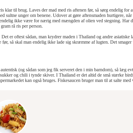
is klar til brug. Laves der mad med ris aftenen før, så sørg endelig for 
 med sultne unger om benene. Udover at gøre aftensmaden hurtigere, når 
g endelig ikke være for nærig med mængden af olien ved stegning. Har d
0 gram rå ris per person.
nt. Det er oftest sådan, man krydrer maden i Thailand og andre asiatiske
e før, så skal man endelig ikke lade sig skræmme af lugten. Det smager 
 autentisk (og sådan som jeg fik serveret den i min barndom), så læg evt
sukker og chili i tynde skiver. I Thailand er det altid de små stærke bird
upermarkedet kan også bruges. Fiskesaucen bruger man til at salte med ve