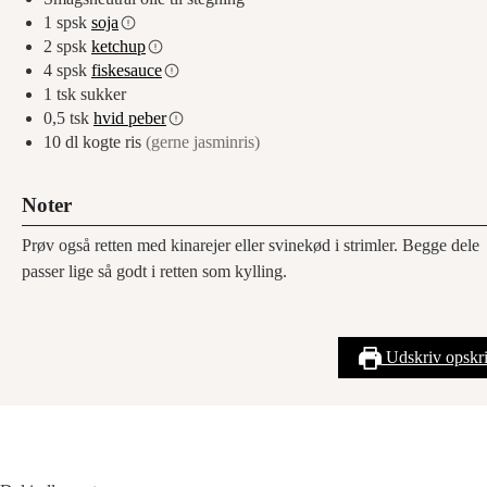
1
spsk
soja
2
spsk
ketchup
4
spsk
fiskesauce
1
tsk
sukker
0,5
tsk
hvid peber
10
dl
kogte ris
(gerne jasminris)
Noter
Prøv også retten med kinarejer eller svinekød i strimler. Begge dele
passer lige så godt i retten som kylling.
Udskriv opskri