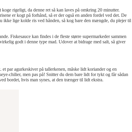
at koge rigeligt, da denne ret så kan laves på omkring 20 minutter.
risene er kogt på forhånd, så er der også en anden fordel ved det. De
u ikke lige kolde ris ved hånden, så kog bare den mængde, du plejer til
 lande. Fiskesauce kan findes i de fleste større supermarkeder sammen
virkelig godt i denne type mad. Udover at bidrage med salt, så giver
. et par agurkeskiver på tallerkenen, måske lidt koriander og en
seye-chilier, men pas på! Snitter du dem bare lidt for tykt og får sådan
d bordet, hvis man synes, at den trænger til lidt ekstra.