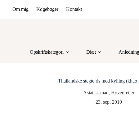
Om mig
Kogebøger
Kontakt
Opskriftskategori
Diæt
Anlednin
Thailandske stegte ris med kylling (khao 
Asiatisk mad
,
Hovedretter
23, sep, 2010