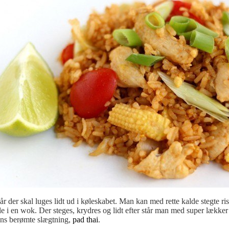
 når der skal luges lidt ud i køleskabet. Man kan med rette kalde stegte r
 i en wok. Der steges, krydres og lidt efter står man med super lækker
ens berømte slægtning,
pad thai
.