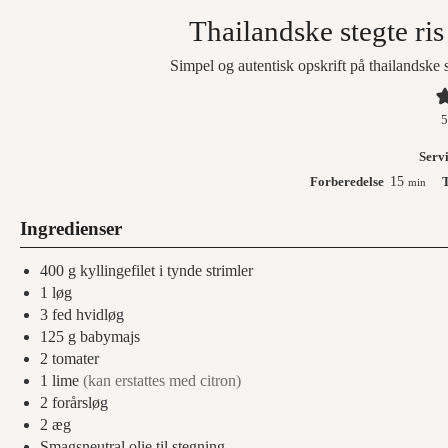
Thailandske stegte ri
Simpel og autentisk opskrift på thailandske 
5
Serv
Forberedelse
15
T
min
Ingredienser
400
g
kyllingefilet i tynde strimler
1
løg
3
fed
hvidløg
125
g
babymajs
2
tomater
1
lime
(kan erstattes med citron)
2
forårsløg
2
æg
Smagsneutral olie til stegning