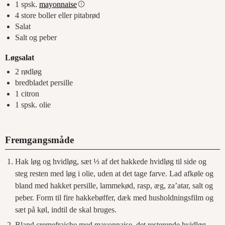
1
spsk.
mayonnaise
4
store boller eller pitabrød
Salat
Salt og peber
Løgsalat
2
rødløg
bredbladet persille
1
citron
1
spsk.
olie
Fremgangsmåde
Hak løg og hvidløg, sæt ⅓ af det hakkede hvidløg til side og
steg resten med løg i olie, uden at det tage farve. Lad afkøle og
bland med hakket persille, lammekød, rasp, æg, za’atar, salt og
peber. Form til fire hakkebøffer, dæk med husholdningsfilm og
sæt på køl, indtil de skal bruges.
Bland cremefraiche med mayonnaise, det resterende hvidløg,