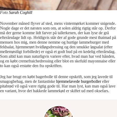
Foto
Sarah Coghill
November måned flyver af sted, mens vintermørket kommer snigende.
Nogle dage er det næsten som om, at solen aldrig rigtig står op. Derfor
må der gerne komme lidt farver på tallerkenen, der kan lyse de grå
efterårsdage lidt op. Heldigvis står der af gode grunde mest thaimad på
menuen hos mig, men denne nemme og hurtige lammeburger med
feldsalat, hjemmerørt hvidløgsdressing og den smukke løgsalat (efter
mellemøstligt forbillede) er også et godt bud på en kedelig efterårsdag.
Som altid kan man naturligvis variere efter, hvad man har ved hånden,
og en købt cremefraichedressing eller blot en skefuld mayonnaise eller
to kan også erstatte den fra opskriften.
Jeg har brugt en købt bagerbolle til denne opskrift, som jeg lavede til
smagogbehag, men de fantastiske
hjemmelavede burgerboller
eller
pitabrød vil også være rigtig gode til. Har man lyst, kan man også lave
en variant, hvor det hakkede lammekød er skiftet ud med oksefars.