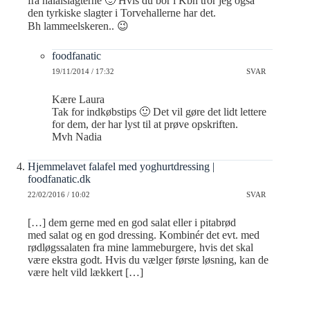
fra halalslagterne 🙂 Hvis du bor i Kbh tror jeg også
den tyrkiske slagter i Torvehallerne har det.
Bh lammeelskeren.. 😉
foodfanatic
19/11/2014 / 17:32
SVAR
Kære Laura
Tak for indkøbstips 🙂 Det vil gøre det lidt lettere
for dem, der har lyst til at prøve opskriften.
Mvh Nadia
Hjemmelavet falafel med yoghurtdressing |
foodfanatic.dk
22/02/2016 / 10:02
SVAR
[…] dem gerne med en god salat eller i pitabrød
med salat og en god dressing. Kombinér det evt. med
rødløgssalaten fra mine lammeburgere, hvis det skal
være ekstra godt. Hvis du vælger første løsning, kan de
være helt vild lækkert […]