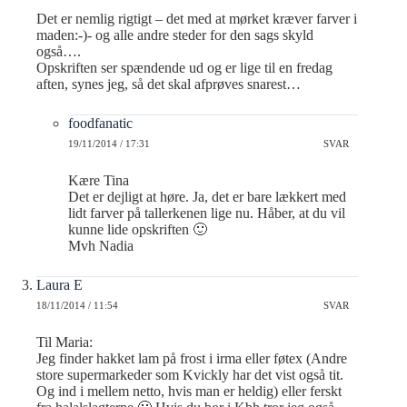
Det er nemlig rigtigt – det med at mørket kræver farver i
maden:-)- og alle andre steder for den sags skyld
også….
Opskriften ser spændende ud og er lige til en fredag
aften, synes jeg, så det skal afprøves snarest…
foodfanatic
19/11/2014 / 17:31
SVAR
Kære Tina
Det er dejligt at høre. Ja, det er bare lækkert med
lidt farver på tallerkenen lige nu. Håber, at du vil
kunne lide opskriften 🙂
Mvh Nadia
Laura E
18/11/2014 / 11:54
SVAR
Til Maria:
Jeg finder hakket lam på frost i irma eller føtex (Andre
store supermarkeder som Kvickly har det vist også tit.
Og ind i mellem netto, hvis man er heldig) eller ferskt