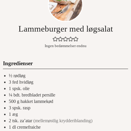
Lammeburger med løgsalat
Ingen bedømmelser endnu
Ingredienser
½
rødløg
3
fed
hvidløg
1
spsk.
olie
¼
bdt. bredbladet persille
500
g
hakket lammekød
3
spsk.
rasp
1
æg
2
tsk.
za’atar
(mellemøstlig krydderiblanding)
1
dl
cremefraiche