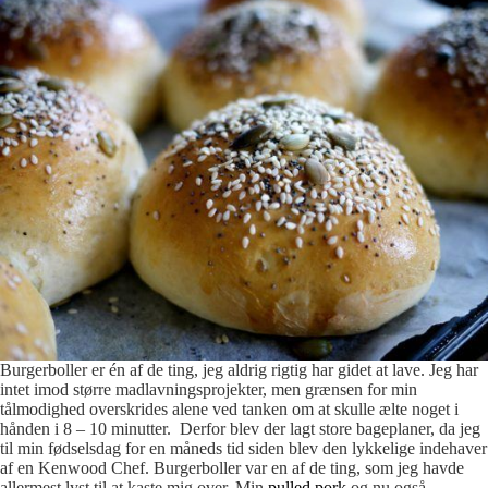
Burgerboller er én af de ting, jeg aldrig rigtig har gidet at lave. Jeg har
intet imod større madlavningsprojekter, men grænsen for min
tålmodighed overskrides alene ved tanken om at skulle ælte noget i
hånden i 8 – 10 minutter. Derfor blev der lagt store bageplaner, da jeg
til min fødselsdag for en måneds tid siden blev den lykkelige indehaver
af en Kenwood Chef. Burgerboller var en af de ting, som jeg havde
allermest lyst til at kaste mig over. Min
pulled pork
og nu også