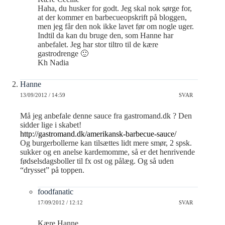
Haha, du husker for godt. Jeg skal nok sørge for,
at der kommer en barbecueopskrift på bloggen,
men jeg får den nok ikke lavet før om nogle uger.
Indtil da kan du bruge den, som Hanne har
anbefalet. Jeg har stor tiltro til de kære
gastrodrenge 🙂
Kh Nadia
Hanne
13/09/2012 / 14:59
SVAR
Må jeg anbefale denne sauce fra gastromand.dk ? Den
sidder lige i skabet!
http://gastromand.dk/amerikansk-barbecue-sauce/
Og burgerbollerne kan tilsættes lidt mere smør, 2 spsk.
sukker og en anelse kardemomme, så er det henrivende
fødselsdagsboller til fx ost og pålæg. Og så uden
“drysset” på toppen.
foodfanatic
17/09/2012 / 12:12
SVAR
Kære Hanne