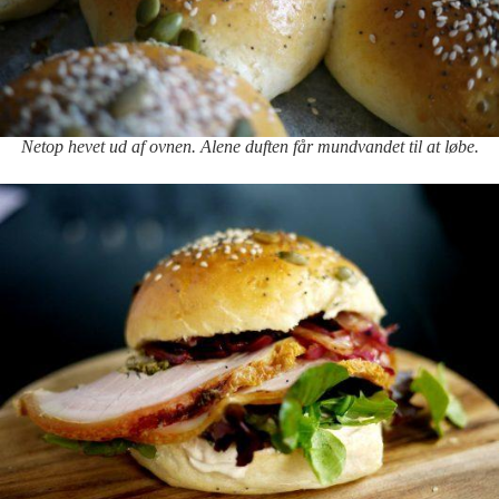
Netop hevet ud af ovnen. Alene duften får mundvandet til at løbe.