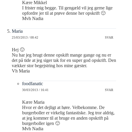
Kære Mikkel
I frister mig begge. Til gengæld vil jeg gerne lige
opfordre jer til at prøve denne her opskrift 🙂
Mvh Nadia
Maria
25/03/2013 / 08:42
SVAR
Hej 🙂
Nu har jeg brugt denne opskift mange gange og nu er
det på tide at jeg siger tak for en super god opskrift. Den
vækker stor begejstring hos mine gæster.
Vh Maria
foodfanatic
30/03/2013 / 16:41
SVAR
Kære Maria
Hvor er det dejligt at høre. Velbekomme. De
burgerboller er virkelig fantastiske. Jeg tror aldrig,
at jeg kommer til at bruge en anden opskrift på
burgerboller igen 🙂
Mvh Nadia