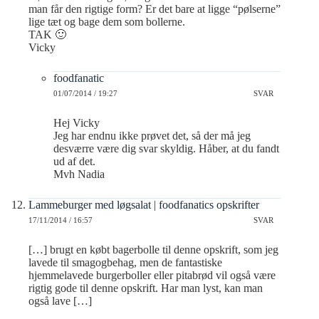
man får den rigtige form? Er det bare at ligge “pølserne”
lige tæt og bage dem som bollerne.
TAK 🙂
Vicky
foodfanatic
01/07/2014 / 19:27
SVAR
Hej Vicky
Jeg har endnu ikke prøvet det, så der må jeg
desværre være dig svar skyldig. Håber, at du fandt
ud af det.
Mvh Nadia
Lammeburger med løgsalat | foodfanatics opskrifter
17/11/2014 / 16:57
SVAR
[…] brugt en købt bagerbolle til denne opskrift, som jeg
lavede til smagogbehag, men de fantastiske
hjemmelavede burgerboller eller pitabrød vil også være
rigtig gode til denne opskrift. Har man lyst, kan man
også lave […]