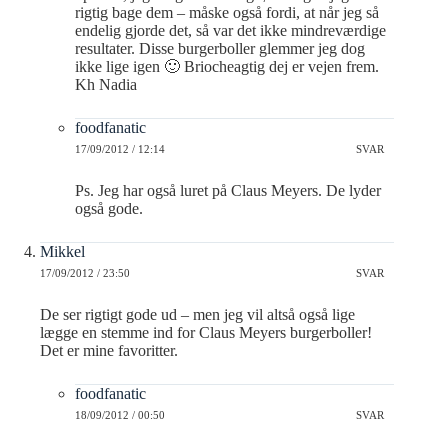
rigtig bage dem – måske også fordi, at når jeg så
endelig gjorde det, så var det ikke mindreværdige
resultater. Disse burgerboller glemmer jeg dog
ikke lige igen 🙂 Briocheagtig dej er vejen frem.
Kh Nadia
foodfanatic
17/09/2012 / 12:14
SVAR
Ps. Jeg har også luret på Claus Meyers. De lyder
også gode.
Mikkel
17/09/2012 / 23:50
SVAR
De ser rigtigt gode ud – men jeg vil altså også lige
lægge en stemme ind for Claus Meyers burgerboller!
Det er mine favoritter.
foodfanatic
18/09/2012 / 00:50
SVAR