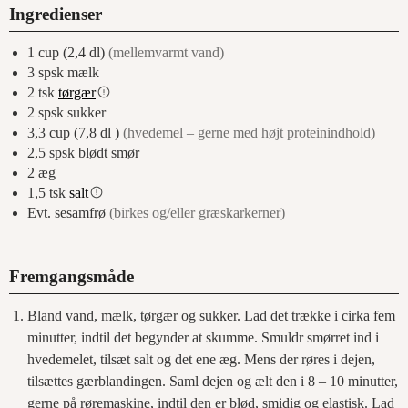
Ingredienser
1
cup (2,4 dl)
(mellemvarmt vand)
3
spsk
mælk
2
tsk
tørgær
2
spsk
sukker
3,3
cup (7,8 dl )
(hvedemel – gerne med højt proteinindhold)
2,5
spsk
blødt smør
2
æg
1,5
tsk
salt
Evt. sesamfrø
(birkes og/eller græskarkerner)
Fremgangsmåde
Bland vand, mælk, tørgær og sukker. Lad det trække i cirka fem
minutter, indtil det begynder at skumme. Smuldr smørret ind i
hvedemelet, tilsæt salt og det ene æg. Mens der røres i dejen,
tilsættes gærblandingen. Saml dejen og ælt den i 8 – 10 minutter,
gerne på røremaskine, indtil den er blød, smidig og elastisk. Lad