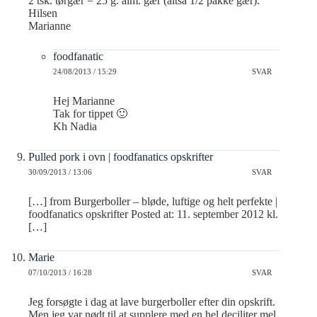
2 tsk. tørgær = 25 g. alm. gær (altså 1/2 pakke gær).
Hilsen
Marianne
foodfanatic
24/08/2013 / 15:29
SVAR
Hej Marianne
Tak for tippet 🙂
Kh Nadia
Pulled pork i ovn | foodfanatics opskrifter
30/09/2013 / 13:06
SVAR
[…] from Burgerboller – bløde, luftige og helt perfekte |
foodfanatics opskrifter Posted at: 11. september 2012 kl.
[…]
Marie
07/10/2013 / 16:28
SVAR
Jeg forsøgte i dag at lave burgerboller efter din opskrift.
Men jeg var nødt til at supplere med en hel deciliter mel