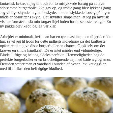
fantastisk lækre, at jeg til trods for to mislykkede forsøg på at lave
selvsamme burgerbolle ikke gav op, og tredje gang blev lykkens gang.
Jeg vil lige skynde mig at indskyde, at de mislykkede forsøg på ingen
måde er opskriftens skyld. Det skyldtes simpelthen, at jeg på mystisk
vis har formået at slå min tørgær ihjel inden for de seneste tre uger. En
ny pakke blev købt, og jeg var klar.
Arbejdet er minimalt, hvis man har en røremaskine, men til jer der ikke
har, så vil jeg til trods for dette indlægs indledning på det kraftigste
opfordre til at give disse burgerboller en chance. Også selv om det
kræver en smule håndkraft. De er intet mindre end vidunderlige.
Bløde, luftige og helt og aldeles perfekte. Hemmeligheden bag de
perfekte burgerboller er en briochelignende dej med både æg og smør.
Desuden sætter man et vandbad i bunden af ovnen, hvilket også er
med til at sikre den helt rigtige blødhed.