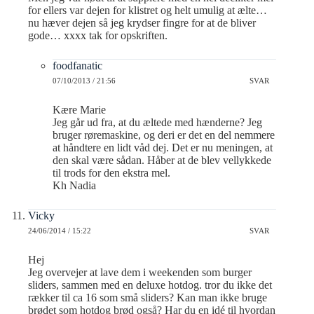
for ellers var dejen for klistret og helt umulig at ælte…
nu hæver dejen så jeg krydser fingre for at de bliver
gode… xxxx tak for opskriften.
foodfanatic
07/10/2013 / 21:56
SVAR
Kære Marie
Jeg går ud fra, at du æltede med hænderne? Jeg
bruger røremaskine, og deri er det en del nemmere
at håndtere en lidt våd dej. Det er nu meningen, at
den skal være sådan. Håber at de blev vellykkede
til trods for den ekstra mel.
Kh Nadia
Vicky
24/06/2014 / 15:22
SVAR
Hej
Jeg overvejer at lave dem i weekenden som burger
sliders, sammen med en deluxe hotdog. tror du ikke det
rækker til ca 16 som små sliders? Kan man ikke bruge
brødet som hotdog brød også? Har du en idé til hvordan