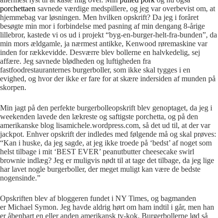
porchettaen
savnede værdige medspillere, og jeg var overbevist om, at
hjemmebag var løsningen. Men hvilken opskrift? Da jeg i foråret
besøgte min mor i forbindelse med pasning af min dengang 8-årige
lillebror, kastede vi os ud i projekt “byg-en-burger-helt-fra-bunden”, da
min mors ældgamle, ja nærmest antikke, Kenwood røremaskine var
inden for rækkevidde. Desværre blev bollerne en halvkedelig, sej
affære. Jeg savnede blødheden og luftigheden fra
fastfoodrestauranternes burgerboller, som ikke skal tygges i en
evighed, og hvor der ikke er fare for at skære indersiden af munden på
skorpen.
Min jagt på den perfekte burgerbolleopskrift blev genoptaget, da jeg i
weekenden lavede den lækreste og saftigste porchetta, og på den
amerikanske blog lisamichele.wordpress.com, så det ud til, at der var
jackpot. Enhver opskrift der indledes med følgende må og skal prøves:
“Kan i huske, da jeg sagde, at jeg ikke troede på ‘bedst’ af noget som
helst tilbage i mit ‘BEST EVER’ peanutbutter cheesecake swirl
brownie indlæg? Jeg er muligvis nødt til at tage det tilbage, da jeg lige
har lavet nogle burgerboller, der meget muligt kan være de bedste
nogensinde.”
Opskriften blev af bloggeren fundet i NY Times, og bagmanden
er Michael Symon. Jeg havde aldrig hørt om ham indtil i går, men han
er åbenbart en eller anden amerikansk tv-kok. Burgerbollerne lød så