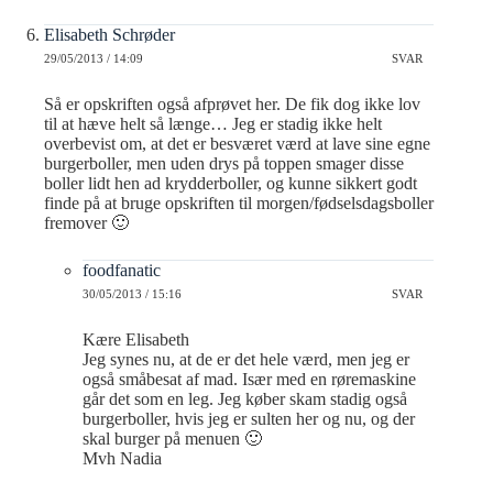
Elisabeth Schrøder
29/05/2013 / 14:09
SVAR
Så er opskriften også afprøvet her. De fik dog ikke lov
til at hæve helt så længe… Jeg er stadig ikke helt
overbevist om, at det er besværet værd at lave sine egne
burgerboller, men uden drys på toppen smager disse
boller lidt hen ad krydderboller, og kunne sikkert godt
finde på at bruge opskriften til morgen/fødselsdagsboller
fremover 🙂
foodfanatic
30/05/2013 / 15:16
SVAR
Kære Elisabeth
Jeg synes nu, at de er det hele værd, men jeg er
også småbesat af mad. Især med en røremaskine
går det som en leg. Jeg køber skam stadig også
burgerboller, hvis jeg er sulten her og nu, og der
skal burger på menuen 🙂
Mvh Nadia