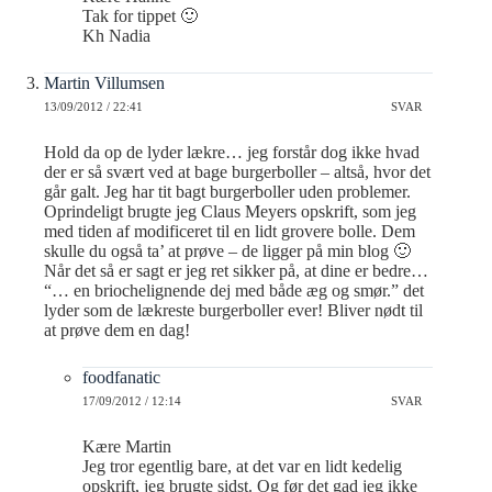
Tak for tippet 🙂
Kh Nadia
Martin Villumsen
13/09/2012 / 22:41
SVAR
Hold da op de lyder lækre… jeg forstår dog ikke hvad
der er så svært ved at bage burgerboller – altså, hvor det
går galt. Jeg har tit bagt burgerboller uden problemer.
Oprindeligt brugte jeg Claus Meyers opskrift, som jeg
med tiden af modificeret til en lidt grovere bolle. Dem
skulle du også ta’ at prøve – de ligger på min blog 🙂
Når det så er sagt er jeg ret sikker på, at dine er bedre…
“… en briochelignende dej med både æg og smør.” det
lyder som de lækreste burgerboller ever! Bliver nødt til
at prøve dem en dag!
foodfanatic
17/09/2012 / 12:14
SVAR
Kære Martin
Jeg tror egentlig bare, at det var en lidt kedelig
opskrift, jeg brugte sidst. Og før det gad jeg ikke