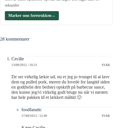
sekunder.
Marker som foretrukken
→
28 kommentarer
Cecilie
13/09/2012 / 10:21
SVAR
De ser virkelig lækre ud, nu er jeg jo tvunget til at lave
dem og pulled pork, meeen du lovede for langtid siden
en god(helst den bedste) opskrift på barbecue sauce,
den kunne jeg/vi virkelig godt bruge nu når vi næsten
har hele pakken til et lækkert måltid 🙂
foodfanatic
17/09/2012 / 12:09
SVAR
Kære Cecilie