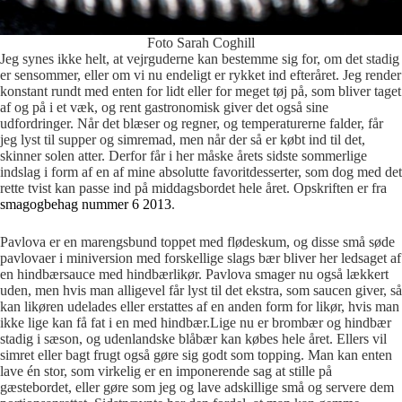
Foto Sarah Coghill
Jeg synes ikke helt, at vejrguderne kan bestemme sig for, om det stadig
er sensommer, eller om vi nu endeligt er rykket ind efteråret. Jeg render
konstant rundt med enten for lidt eller for meget tøj på, som bliver taget
af og på i et væk, og rent gastronomisk giver det også sine
udfordringer. Når det blæser og regner, og temperaturerne falder, får
jeg lyst til supper og simremad, men når der så er købt ind til det,
skinner solen atter. Derfor får i her måske årets sidste sommerlige
indslag i form af en af mine absolutte favoritdesserter, som dog med det
rette tvist kan passe ind på middagsbordet hele året. Opskriften er fra
smagogbehag nummer 6 2013
.
Pavlova er en marengsbund toppet med flødeskum, og disse små søde
pavlovaer i miniversion med forskellige slags bær bliver her ledsaget af
en hindbærsauce med hindbærlikør. Pavlova smager nu også lækkert
uden, men hvis man alligevel får lyst til det ekstra, som saucen giver, så
kan likøren udelades eller erstattes af en anden form for likør, hvis man
ikke lige kan få fat i en med hindbær.Lige nu er brombær og hindbær
stadig i sæson, og udenlandske blåbær kan købes hele året. Ellers vil
simret eller bagt frugt også gøre sig godt som topping. Man kan enten
lave én stor, som virkelig er en imponerende sag at stille på
gæstebordet, eller gøre som jeg og lave adskillige små og servere dem