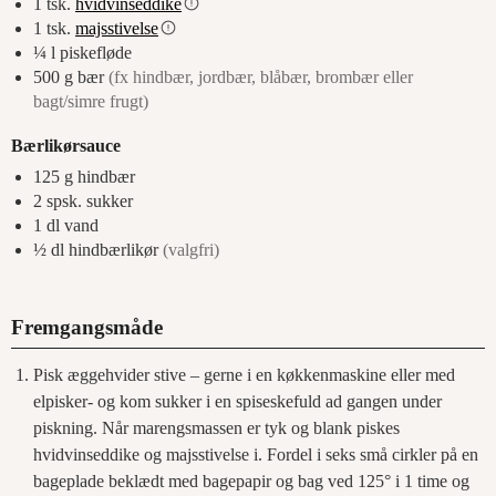
1
tsk.
hvidvinseddike
1
tsk.
majsstivelse
¼
l
piskefløde
500
g
bær
(fx hindbær, jordbær, blåbær, brombær eller
bagt/simre frugt)
Bærlikørsauce
125
g
hindbær
2
spsk.
sukker
1
dl
vand
½
dl
hindbærlikør
(valgfri)
Fremgangsmåde
Pisk æggehvider stive – gerne i en køkkenmaskine eller med
elpisker- og kom sukker i en spiseskefuld ad gangen under
piskning. Når marengsmassen er tyk og blank piskes
hvidvinseddike og majsstivelse i. Fordel i seks små cirkler på en
bageplade beklædt med bagepapir og bag ved 125° i 1 time og