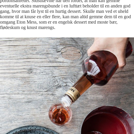
portionsanrettet. Sidstnævnte har den fordel, at man kan gemme
eventuelle ekstra marengsbunde i en lufttæt beholder til en anden god
gang, hvor man får lyst til en hurtig dessert. Skulle man ved et uheld
komme til at knuse en eller flere, kan man altid gemme dem til en god
omgang Eton Mess, som er en engelsk dessert med moste bær,
flødeskum og knust marengs.