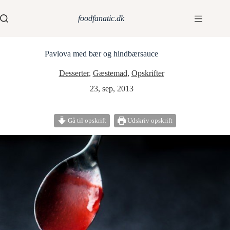
foodfanatic.dk
Pavlova med bær og hindbærsauce
Desserter
,
Gæstemad
,
Opskrifter
23, sep, 2013
Gå til opskrift
Udskriv opskrift