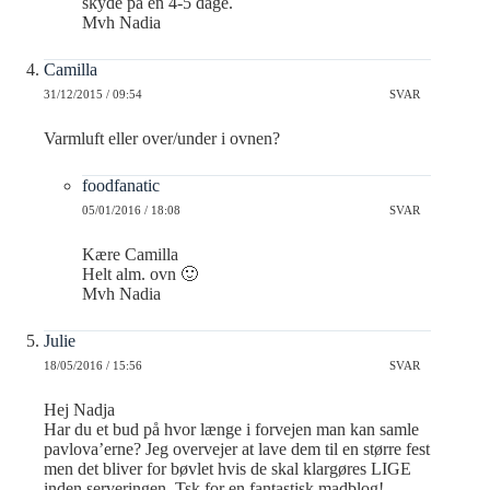
skyde på en 4-5 dage.
Mvh Nadia
Camilla
31/12/2015 / 09:54
SVAR
Varmluft eller over/under i ovnen?
foodfanatic
05/01/2016 / 18:08
SVAR
Kære Camilla
Helt alm. ovn 🙂
Mvh Nadia
Julie
18/05/2016 / 15:56
SVAR
Hej Nadja
Har du et bud på hvor længe i forvejen man kan samle
pavlova’erne? Jeg overvejer at lave dem til en større fest
men det bliver for bøvlet hvis de skal klargøres LIGE
inden serveringen. Tsk for en fantastisk madblog!