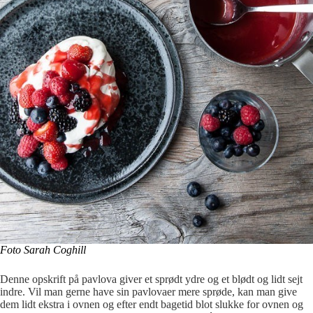
Foto Sarah Coghill
Denne opskrift på pavlova giver et sprødt ydre og et blødt og lidt sejt
indre. Vil man gerne have sin pavlovaer mere sprøde, kan man give
dem lidt ekstra i ovnen og efter endt bagetid blot slukke for ovnen og