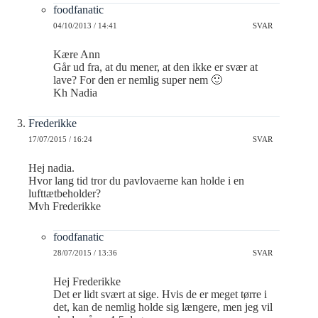
foodfanatic
04/10/2013 / 14:41
SVAR
Kære Ann
Går ud fra, at du mener, at den ikke er svær at
lave? For den er nemlig super nem 🙂
Kh Nadia
Frederikke
17/07/2015 / 16:24
SVAR
Hej nadia.
Hvor lang tid tror du pavlovaerne kan holde i en
lufttætbeholder?
Mvh Frederikke
foodfanatic
28/07/2015 / 13:36
SVAR
Hej Frederikke
Det er lidt svært at sige. Hvis de er meget tørre i
det, kan de nemlig holde sig længere, men jeg vil