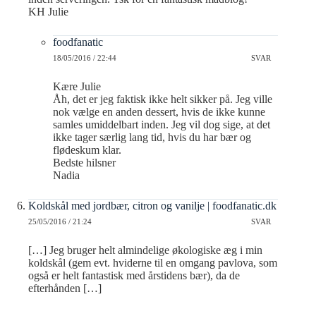
KH Julie
foodfanatic
18/05/2016 / 22:44
SVAR
Kære Julie
Åh, det er jeg faktisk ikke helt sikker på. Jeg ville
nok vælge en anden dessert, hvis de ikke kunne
samles umiddelbart inden. Jeg vil dog sige, at det
ikke tager særlig lang tid, hvis du har bær og
flødeskum klar.
Bedste hilsner
Nadia
Koldskål med jordbær, citron og vanilje | foodfanatic.dk
25/05/2016 / 21:24
SVAR
[…] Jeg bruger helt almindelige økologiske æg i min
koldskål (gem evt. hviderne til en omgang pavlova, som
også er helt fantastisk med årstidens bær), da de
efterhånden […]