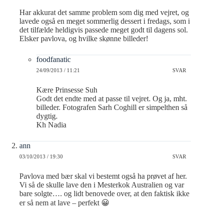
Har akkurat det samme problem som dig med vejret, og
lavede også en meget sommerlig dessert i fredags, som i
det tilfælde heldigvis passede meget godt til dagens sol.
Elsker pavlova, og hvilke skønne billeder!
foodfanatic
24/09/2013 / 11:21
SVAR
Kære Prinsesse Suh
Godt det endte med at passe til vejret. Og ja, mht.
billeder. Fotografen Sarh Coghill er simpelthen så
dygtig.
Kh Nadia
ann
03/10/2013 / 19:30
SVAR
Pavlova med bær skal vi bestemt også ha prøvet af her.
Vi så de skulle lave den i Mesterkok Australien og var
bare solgte…. og lidt benovede over, at den faktisk ikke
er så nem at lave – perfekt 😀