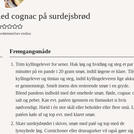
med cognac på surdejsbrød
bedømmelser endnu
Fremgangsmåde
Trim kyllingelever for sener. Hak løg og hvidløg og steg et par
minutter på en pande i 20 gram smør, indtil løgene er klare. Til
kyllingelever og timian og steg, indtil kyllingeleveren lige akku
er gennemstegt. Smelt imens den resterende smør i en gryde.
Blend pandens indhold med det smeltede smør, fløde, cognac 
salt og peber. Kør evt. patéen igennem en finmasket si hvis
nødvendigt. Hæld i én stor skål eller beholder eller flere små. 
patéen køle af og top evt. med klaret smør.
Skær surdejsbrødet i skiver, smør med paté og top med de
lynsyltede løg. Cornichoner eller drueagurker vil også gøre sig