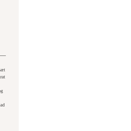
sæt
rat
og
Lad