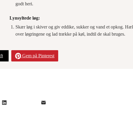
godt heri.
Lynsyltede løg:
Skær løg i skiver og giv eddike, sukker og vand et opkog. Hæ
over løgringene og lad trække på køl, indtil de skal bruges.
ft
Gem på Pinterest