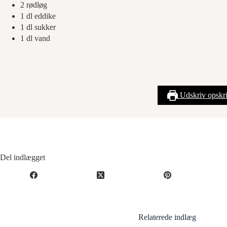
2
rødløg
1
dl
eddike
1
dl
sukker
1
dl
vand
Udskriv opskri
Del indlægget
Relaterede indlæg