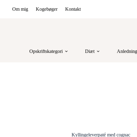
Om mig
Kogebøger
Kontakt
Opskriftskategori
Diæt
Anlednin
Kyllingeleverpaté med cognac