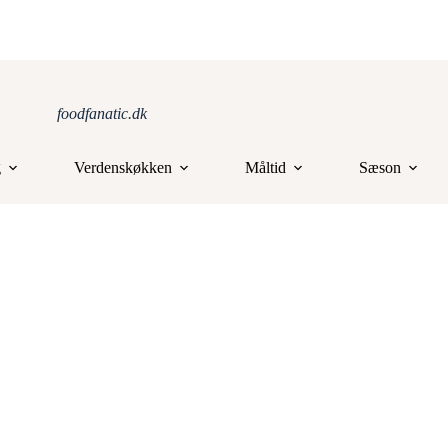
foodfanatic.dk
g
Verdenskøkken
Måltid
Sæson