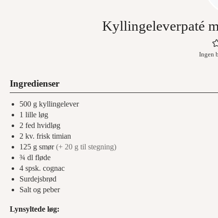
Kyllingeleverpaté 
Ingen 
Ingredienser
500
g
kyllingelever
1
lille løg
2
fed
hvidløg
2
kv. frisk timian
125
g
smør
(+ 20 g til stegning)
¾
dl
fløde
4
spsk.
cognac
Surdejsbrød
Salt og peber
Lynsyltede løg: