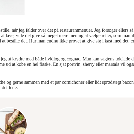
tille, når jeg falder over det på restaurantmenuer. Jeg forsøger ellers s
 at lave, ville det give så meget mere mening at vælge retter, som man ik
il at bestille det. Har man endnu ikke prøvet at give sig i kast med det, 
 jeg at krydre med både hvidløg og cognac. Man kan sagtens udelade det 
e ud at købe en hel flaske. En sjat portvin, sherry eller marsala vil også
e og gerne sammen med et par cornichoner eller lidt sprødstegt bacon el
l det fede.