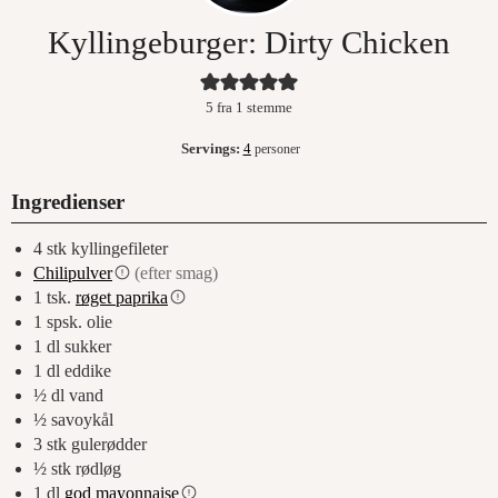
Kyllingeburger: Dirty Chicken
5
fra 1 stemme
Servings:
4
personer
Ingredienser
4
stk
kyllingefileter
Chilipulver
(efter smag)
1
tsk.
røget paprika
1
spsk.
olie
1
dl
sukker
1
dl
eddike
½
dl
vand
½
savoykål
3
stk
gulerødder
½
stk
rødløg
1
dl
god mayonnaise