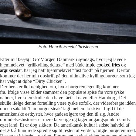
Foto Henrik Freek Christensen
Efter mit besøg i Go’Morgen Danmark i søndags, hvor jeg lavede
hjemmelavet “grillkylling deluxe” med både
triple cooked fries
og
argukesalat
, har jeg haft hjemmelavet “fast food” på hjernen. Derfor
kommer der her min opskrift på den ultimative kyllingeburger, som jeg
har valgt at døbe “Dirty Chicken”.
Der hersker lidt uenighed om, hvor burgeren egentlig kommer
fra. Ifølge visse kilder stammer den populære spise fra vore tyske
naboer, hvor den skulle den have fået sit navn efter Hamborg. Det
skulle ifølge denne fortælling være tyske søfolk, der viderebragte idéen
om en såkaldt ’hamburger steak’ lagt mellem to skiver brød til de
amerikanske østkyster, hvor gadesælgere tog den til sig. Andre
oprindelseshistorier er mere farverige og tager udgangspunkt i Guds
eget land. Et er dog sikkert: Da amerikansk kultur i sidste halvdel af
det 20. århundrede spredte sig til resten af verden, fulgte burgeren med.
Resten er historie – og dog. For meget er sket, siden burgeren gjorde