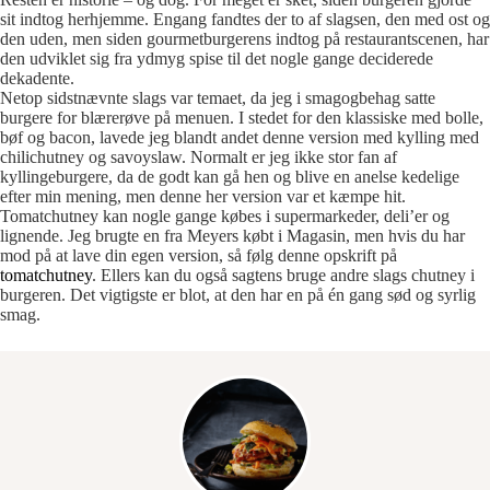
sit indtog herhjemme. Engang fandtes der to af slagsen, den med ost og
den uden, men siden gourmetburgerens indtog på restaurantscenen, har
den udviklet sig fra ydmyg spise til det nogle gange deciderede
dekadente.
Netop sidstnævnte slags var temaet, da jeg i smagogbehag satte
burgere for blærerøve på menuen. I stedet for den klassiske med bolle,
bøf og bacon, lavede jeg blandt andet denne version med kylling med
chilichutney og savoyslaw. Normalt er jeg ikke stor fan af
kyllingeburgere, da de godt kan gå hen og blive en anelse kedelige
efter min mening, men denne her version var et kæmpe hit.
Tomatchutney kan nogle gange købes i supermarkeder, deli’er og
lignende. Jeg brugte en fra Meyers købt i Magasin, men hvis du har
mod på at lave din egen version, så følg denne opskrift på
tomatchutney
. Ellers kan du også sagtens bruge andre slags chutney i
burgeren. Det vigtigste er blot, at den har en på én gang sød og syrlig
smag.