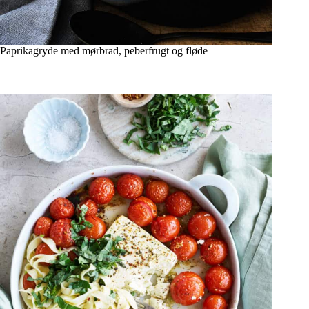
Paprikagryde med mørbrad, peberfrugt og fløde