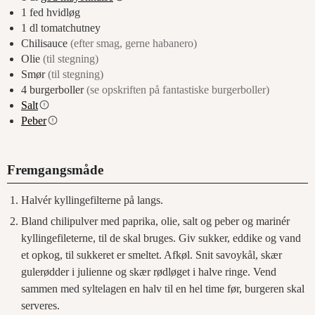
1
fed
hvidløg
1
dl
tomatchutney
Chilisauce
(efter smag, gerne habanero)
Olie
(til stegning)
Smør
(til stegning)
4
burgerboller
(se opskriften på fantastiske burgerboller)
Salt
Peber
Fremgangsmåde
Halvér kyllingefilterne på langs.
Bland chilipulver med paprika, olie, salt og peber og marinér
kyllingefileterne, til de skal bruges. Giv sukker, eddike og vand
et opkog, til sukkeret er smeltet. Afkøl. Snit savoykål, skær
gulerødder i julienne og skær rødløget i halve ringe. Vend
sammen med syltelagen en halv til en hel time før, burgeren skal
serveres.