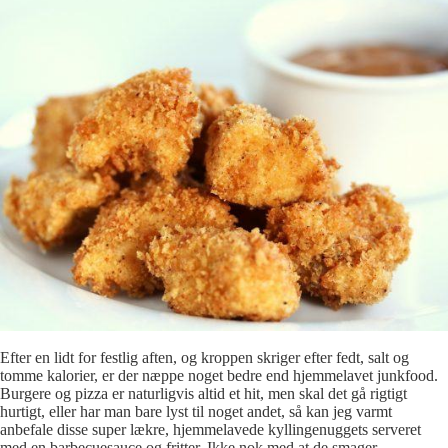
Efter en lidt for festlig aften, og kroppen skriger efter fedt, salt og
tomme kalorier, er der næppe noget bedre end hjemmelavet junkfood.
Burgere og pizza er naturligvis altid et hit, men skal det gå rigtigt
hurtigt, eller har man bare lyst til noget andet, så kan jeg varmt
anbefale disse super lækre, hjemmelavede kyllingenuggets serveret
med en barbecuesauce og fritter. Ikke nok med at de smager