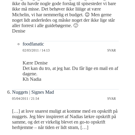
ikke du havde nogle gode forslag til spisesteder vi bare
ikke må misse. Det behøver ikke liiiige at være
Michelin, vi har nemmerlig et budget. 😉 Men gerne
noget lidt anderledes og måske noget der ikke lige står
aller forrest i alle guidebøgerne. 🙂
Denise
foodfanatic
02/03/2011 / 14:13
SVAR
Kære Denise
Det kan du tro, at jeg har. Du får lige en mail en af
dagene.
Kh Nadia
Nuggets | Signes Mad
05/04/2011 / 21:54
SVAR
[…] at love snarest muligt at komme med en opskrift på
nuggets. Jeg blev inspireret af Nadias lækre opskrift på
samme, og det er virkelig blevet en go-to opskrift
herhjemme – når tiden er lidt stram, […]