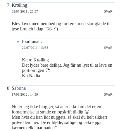
Krølling
09/07/2011 / 20:37
SVAR
Blev lavet med nemhed og fortæret med stor glæde til
tøse brunch i dag. Tak :’)
foodfanatic
22/07/2011 / 13:53
SVAR
Kære Krølling
Det lyder bare dejligt. Jeg får nu lyst til at lave en
portion igen 🙂
Kh Nadia
Sabrina
17/09/2012 / 14:39
SVAR
Nu er jeg ikke blogger, så aner ikke om det er en
fornærmelse at smide en opskrift til dig 🙂
Men hvis du kan lidt nuggets, så skal du helt sikkert
prøve dem her. De er bløde, saftige og lækre pga
kærnemælk”marinaden”