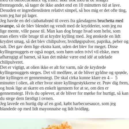
fremragende, så tager de ikke andet end en 10 minutters tid at lave.
Desuden er ingredienslisten relativt simpel, så hos mig er det ofte ting,
som jeg har på lager.
Jeg havde en del ciabattabrød til overs fra gårsdagens
bruchetta med
svampe
, så de blev blendet og vendt med de krydderier, som jeg nu
lige mente, ville passe til. Man kan dog bruge hvad som helst, som
man ellers ville bruge til at krydre kylling med. Jeg ønskede en lidt
krydret smag, så det blev chilipulver, hvidløgspulver, paprika, peber og
salt. Det gav dem lige ekstra kant, uden det blev for meget. Disse
kyllingenuggets er også noget, som børn uden tvivl vil elske, men
afhængigt af barnet, så kan det måske være end idé at udelade
chilipulveret.
Det er vigtigt, at olien ikke er alt for varm, når de krydrede
kyllingenuggets steges. Det vil medføre, at de bliver gyldne og sprøde,
før kyllingen er gennemstegt. De skal cirka kunne klare en 4 – 5
minutter i olien, alt efter hvor store kyllingestykkerne er. Prøv dig frem,
og husk lige at skære en enkelt igennem for at se, om den er
gennemstegt. Hvis du oplever, at de bliver for mørke for hurtigt, så kan
du stege dem færdigt i ovnen.
Jeg lavede en hurtig dip af en god, købt barbecuesauce, som jeg
blandede op med lidt mayonnaise og lidt hvidløg.