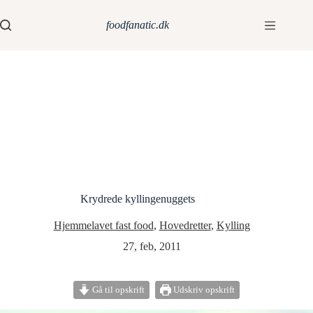
foodfanatic.dk
Krydrede kyllingenuggets
Hjemmelavet fast food
,
Hovedretter
,
Kylling
27, feb, 2011
Gå til opskrift
Udskriv opskrift