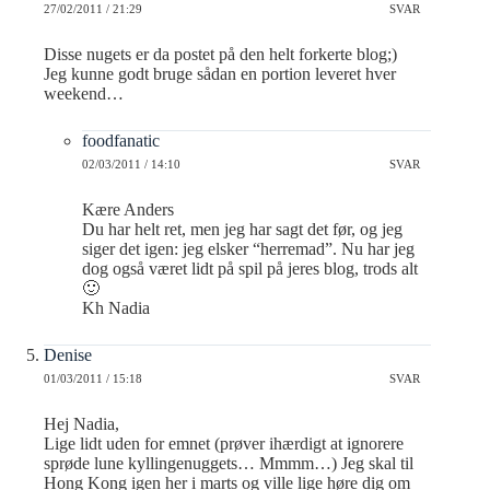
27/02/2011 / 21:29
SVAR
Disse nugets er da postet på den helt forkerte blog;)
Jeg kunne godt bruge sådan en portion leveret hver
weekend…
foodfanatic
02/03/2011 / 14:10
SVAR
Kære Anders
Du har helt ret, men jeg har sagt det før, og jeg
siger det igen: jeg elsker “herremad”. Nu har jeg
dog også været lidt på spil på jeres blog, trods alt
🙂
Kh Nadia
Denise
01/03/2011 / 15:18
SVAR
Hej Nadia,
Lige lidt uden for emnet (prøver ihærdigt at ignorere
sprøde lune kyllingenuggets… Mmmm…) Jeg skal til
Hong Kong igen her i marts og ville lige høre dig om