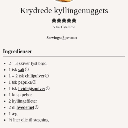
Krydrede kyllingenuggets
5
fra 1 stemme
Servings:
3
personer
Ingredienser
2 – 3
skiver
lyst brød
1
tsk
salt
1 – 2
tsk
chilipulver
1
tsk
paprika
1
tsk
hvidløgspulver
1
knsp peber
2
kyllingefileter
2
dl
hvedemel
1
æg
½
liter
olie til stegning