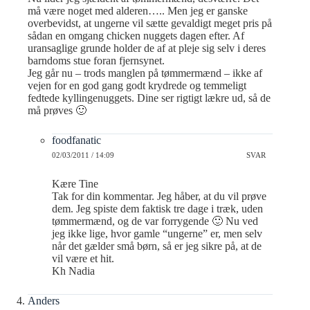
må være noget med alderen….. Men jeg er ganske
overbevidst, at ungerne vil sætte gevaldigt meget pris på
sådan en omgang chicken nuggets dagen efter. Af
uransaglige grunde holder de af at pleje sig selv i deres
barndoms stue foran fjernsynet.
Jeg går nu – trods manglen på tømmermænd – ikke af
vejen for en god gang godt krydrede og temmeligt
fedtede kyllingenuggets. Dine ser rigtigt lækre ud, så de
må prøves 🙂
foodfanatic
02/03/2011 / 14:09
SVAR
Kære Tine
Tak for din kommentar. Jeg håber, at du vil prøve
dem. Jeg spiste dem faktisk tre dage i træk, uden
tømmermænd, og de var forrygende 🙂 Nu ved
jeg ikke lige, hvor gamle “ungerne” er, men selv
når det gælder små børn, så er jeg sikre på, at de
vil være et hit.
Kh Nadia
Anders