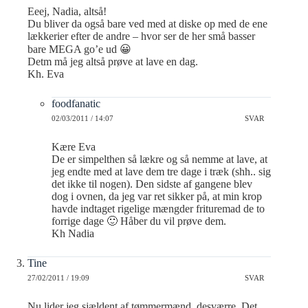
Eeej, Nadia, altså!
Du bliver da også bare ved med at diske op med de ene
lækkerier efter de andre – hvor ser de her små basser
bare MEGA go’e ud 😀
Detm må jeg altså prøve at lave en dag.
Kh. Eva
foodfanatic
02/03/2011 / 14:07
SVAR
Kære Eva
De er simpelthen så lækre og så nemme at lave, at
jeg endte med at lave dem tre dage i træk (shh.. sig
det ikke til nogen). Den sidste af gangene blev
dog i ovnen, da jeg var ret sikker på, at min krop
havde indtaget rigelige mængder frituremad de to
forrige dage 🙂 Håber du vil prøve dem.
Kh Nadia
Tine
27/02/2011 / 19:09
SVAR
Nu lider jeg sjældent af tømmermænd, desværre. Det