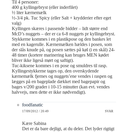
Til 4 personer:
400 g kyllingebryst (eller inderfilet)
½ liter kærnemælk
½-3/4 pk. Tuc Spicy (eller Salt + krydderier efter eget
valg)
Kyllingen skæres i passende bidder – lidt større end
McD’s nuggets – der er ca 6-8 nuggets pr kyllingebryst.
Stykkerne kommes i en plastikpose og den bankes let
med en kagerulle. Kærnemælken hældes i posen, som
der slås knude på, og posen sættes på køl (i en skål) 24-
48 timer (kortere marinering kan bruges MEN kødet
bliver ikke ligeså mørt og saftigt).
Tuc-kiksene kommes i en pose og smuldres til rasp.
Kyllingestykkerne tages op, den overskydende
kærnemælk fjernes og nuggets’ene vendes i raspen og
lægges på en bageplade dækket med bagepapir og
bages v/200 grader i 10-15 minutter (kan evt. vendes
halvvejs, men dette er ikke nødvendigt).
foodfanatic
17/09/2012 / 20:49
SVAR
Kære Sabina
Det er da bare dejligt, at du deler. Det lyder rigtigt