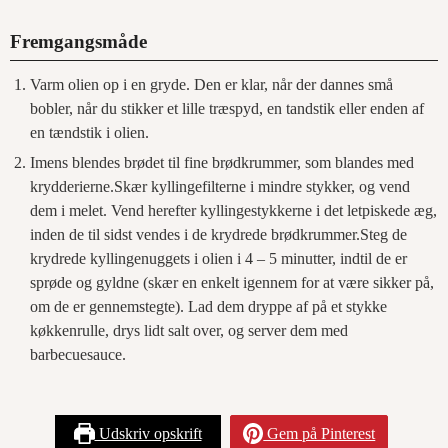
Fremgangsmåde
Varm olien op i en gryde. Den er klar, når der dannes små
bobler, når du stikker et lille træspyd, en tandstik eller enden af
en tændstik i olien.
Imens blendes brødet til fine brødkrummer, som blandes med
krydderierne.Skær kyllingefilterne i mindre stykker, og vend
dem i melet. Vend herefter kyllingestykkerne i det letpiskede æg,
inden de til sidst vendes i de krydrede brødkrummer.Steg de
krydrede kyllingenuggets i olien i 4 – 5 minutter, indtil de er
sprøde og gyldne (skær en enkelt igennem for at være sikker på,
om de er gennemstegte). Lad dem dryppe af på et stykke
køkkenrulle, drys lidt salt over, og server dem med
barbecuesauce.
Udskriv opskrift
Gem på Pinterest