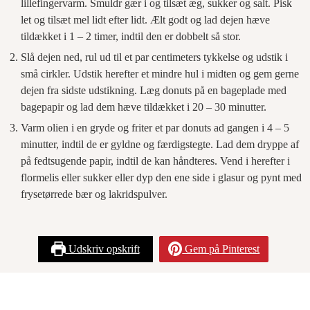
lillefingervarm. Smuldr gær i og tilsæt æg, sukker og salt. Pisk
let og tilsæt mel lidt efter lidt. Ælt godt og lad dejen hæve
tildækket i 1 – 2 timer, indtil den er dobbelt så stor.
Slå dejen ned, rul ud til et par centimeters tykkelse og udstik i
små cirkler. Udstik herefter et mindre hul i midten og gem gerne
dejen fra sidste udstikning. Læg donuts på en bageplade med
bagepapir og lad dem hæve tildækket i 20 – 30 minutter.
Varm olien i en gryde og friter et par donuts ad gangen i 4 – 5
minutter, indtil de er gyldne og færdigstegte. Lad dem dryppe af
på fedtsugende papir, indtil de kan håndteres. Vend i herefter i
flormelis eller sukker eller dyp den ene side i glasur og pynt med
frysetørrede bær og lakridspulver.
Udskriv opskrift
Gem på Pinterest