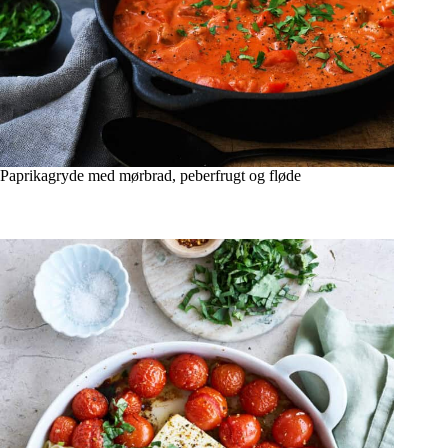
Paprikagryde med mørbrad, peberfrugt og fløde