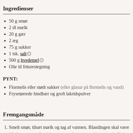
Ingredienser
50
g
smør
2
dl
mælk
20
g
gær
2
æg
75
g
sukker
1
tsk.
salt
500
g
hvedemel
Olie til friturestegning
PYNT:
Flormelis eller stødt sukker
(eller glasur på flormelis og vand)
Frysetørrede hindbær og groft lakridspulver
Fremgangsmåde
Smelt smør, tilsæt mælk og tag af varmen. Blandingen skal være