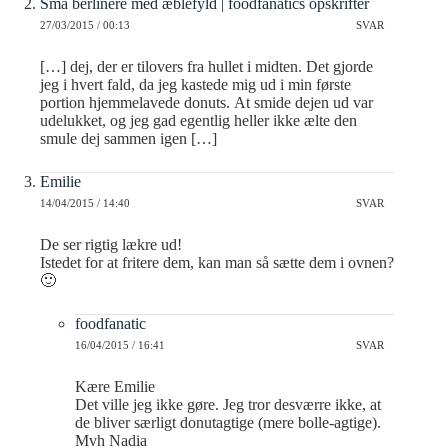
Små berlinere med æblefyld | foodfanatics opskrifter
27/03/2015 / 00:13
SVAR
[…] dej, der er tilovers fra hullet i midten. Det gjorde
jeg i hvert fald, da jeg kastede mig ud i min første
portion hjemmelavede donuts. At smide dejen ud var
udelukket, og jeg gad egentlig heller ikke ælte den
smule dej sammen igen […]
Emilie
14/04/2015 / 14:40
SVAR
De ser rigtig lækre ud!
Istedet for at fritere dem, kan man så sætte dem i ovnen?
🙂
foodfanatic
16/04/2015 / 16:41
SVAR
Kære Emilie
Det ville jeg ikke gøre. Jeg tror desværre ikke, at
de bliver særligt donutagtige (mere bolle-agtige).
Mvh Nadia