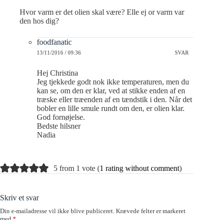
Hvor varm er det olien skal være? Elle ej or varm var
den hos dig?
foodfanatic
13/11/2016 / 09:36
SVAR
Hej Christina
Jeg tjekkede godt nok ikke temperaturen, men du
kan se, om den er klar, ved at stikke enden af en
træske eller træenden af en tændstik i den. Når det
bobler en lille smule rundt om den, er olien klar.
God fornøjelse.
Bedste hilsner
Nadia
5 from 1 vote (
1 rating without comment
)
Skriv et svar
Din e-mailadresse vil ikke blive publiceret.
Krævede felter er markeret
med
*