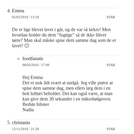
Emma
05/03/2016 / 13:18
SVAR
De er lige blevet lavet i går, og de var så lækre! Men
hvordan holder du dem “fugtige” så de ikke bliver
tørre? Man skal måske spise dem samme dag som de er
lavet? 🙂
foodfanatic
06/03/2016 / 17:09
SVAR
Hej Emma
Det er nok lidt svært at undgå. Jeg ville prøve at
spise dem samme dag, men ellers læg dem i en
helt lufttæt beholder. Det kan også være, at man
kan give dem 30 sekunder i en mikrobølgeovn.
Bedste hilsner
Nadia
christania
12/11/2016 / 21:28
SVAR