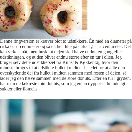
Denne ringversion er kræver blot to udstikkere. Èn med en diameter på
cirka 6- 7 centimeter og så en helt lille på cirka 1,5 – 2 centimeter. Det
kan virke småt, men husk, at dejen skal hæve endnu en gang efter
udstikningen, og at den bliver endnu større efter en tur i olien. Jeg
bruger selv dette
udstikkersæt
fra Kunst & Køkkentøj, hvor den
mindste bruges til at udstikke hullet i midten. I stedet for at ælte den
overskydende dej fra hullet i midten sammen med resten af dejen, så
lader jeg den hæve sammen med de store donuts. Efter en tur i gryden,
har man de lækreste minidonuts, som jeg enten dypper i almindeligt
sukker eller flomelis.