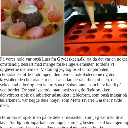
På vores hold var også Lars fra
Grydeskeen.dk
, og da det var en noget
omstændig dessert med mange forskellige elementer, fordelte vi
opgaverne mellem os. Malou og jeg tog os af citronparfaiten,
chokoladesoufflé-buddingen, den hvide chokoladecreme og den
krystallerede chokolade, mens Lars klarede rabarbersorbeten, de
syltede rabarber og den lækre Sauce Sabayonne, som blev hældt på
ved bordet. De små lyserøde marengskys og de flade stykker
dehydreret æble og rabarber udstukket i æbleform, som også indgår på
tallerkenen, var begge dele noget, som Mette Hvarre Gassner havde
med.
Herunder er opskriften på de dele af desserten, som jeg var med til at
lave. Særligt citronparfaiten er noget, som jeg bestemt skal lave igen og
igen, men også cen krystallerede chokolade og den hvide