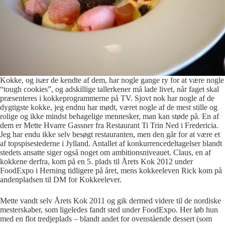
Kokke, og især de kendte af dem, har nogle gange ry for at være nogle
“tough cookies”, og adskillige tallerkener må lade livet, når faget skal
præsenteres i kokkeprogrammerne på TV. Sjovt nok har nogle af de
dygtigste kokke, jeg endnu har mødt, været nogle af de mest stille og
rolige og ikke mindst behagelige mennesker, man kan støde på. En af
dem er Mette Hvarre Gassner fra Restaurant Ti Trin Ned i Fredericia.
Jeg har endu ikke selv besøgt restauranten, men den går for at være et
af topspisestederne i Jylland. Antallet af konkurrencedeltagelser blandt
stedets ansatte siger også noget om ambitionsniveauet. Claus, en af
kokkene derfra, kom på en 5. plads til Årets Kok 2012 under
FoodExpo i Herning tidligere på året, mens kokkeeleven Rick kom på
andenpladsen til DM for Kokkeelever.
Mette vandt selv Årets Kok 2011 og gik dermed videre til de nordiske
mesterskaber, som ligeledes fandt sted under FoodExpo. Her løb hun
med en flot tredjeplads – blandt andet for ovenstående dessert (som