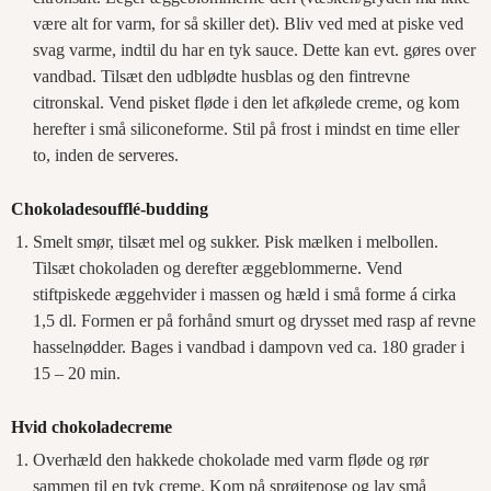
være alt for varm, for så skiller det). Bliv ved med at piske ved
svag varme, indtil du har en tyk sauce. Dette kan evt. gøres over
vandbad. Tilsæt den udblødte husblas og den fintrevne
citronskal. Vend pisket fløde i den let afkølede creme, og kom
herefter i små siliconeforme. Stil på frost i mindst en time eller
to, inden de serveres.
Chokoladesoufflé-budding
Smelt smør, tilsæt mel og sukker. Pisk mælken i melbollen.
Tilsæt chokoladen og derefter æggeblommerne. Vend
stiftpiskede æggehvider i massen og hæld i små forme á cirka
1,5 dl. Formen er på forhånd smurt og drysset med rasp af revne
hasselnødder. Bages i vandbad i dampovn ved ca. 180 grader i
15 – 20 min.
Hvid chokoladecreme
Overhæld den hakkede chokolade med varm fløde og rør
sammen til en tyk creme. Kom på sprøjtepose og lav små