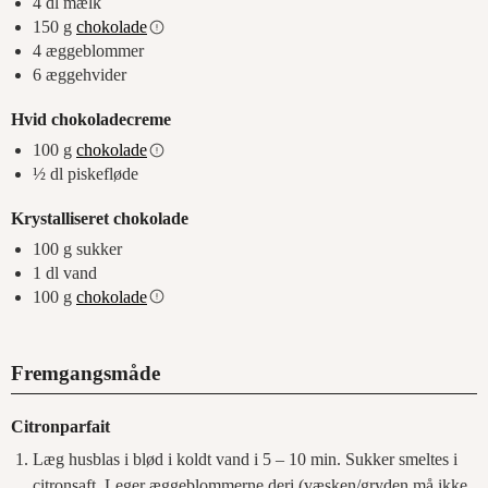
4
dl
mælk
150
g
chokolade
4
æggeblommer
6
æggehvider
Hvid chokoladecreme
100
g
chokolade
½
dl
piskefløde
Krystalliseret chokolade
100
g
sukker
1
dl
vand
100
g
chokolade
Fremgangsmåde
Citronparfait
Læg husblas i blød i koldt vand i 5 – 10 min. Sukker smeltes i
citronsaft. Leger æggeblommerne deri (væsken/gryden må ikke