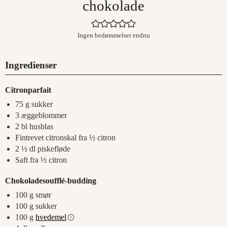
chokolade
Ingen bedømmelser endnu
Ingredienser
Citronparfait
75
g
sukker
3
æggeblommer
2
bl husblas
Fintrevet citronskal fra ½ citron
2 ½
dl
piskefløde
Saft fra ½ citron
Chokoladesoufflé-budding
100
g
smør
100
g
sukker
100
g
hvedemel