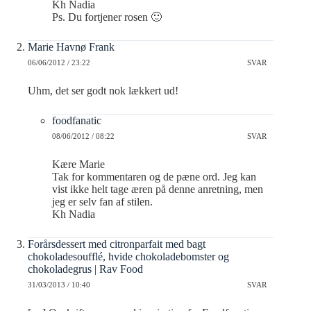
Kh Nadia
Ps. Du fortjener rosen 🙂
Marie Havnø Frank
06/06/2012 / 23:22
SVAR
Uhm, det ser godt nok lækkert ud!
foodfanatic
08/06/2012 / 08:22
SVAR
Kære Marie
Tak for kommentaren og de pæne ord. Jeg kan
vist ikke helt tage æren på denne anretning, men
jeg er selv fan af stilen.
Kh Nadia
Forårsdessert med citronparfait med bagt
chokoladesoufflé, hvide chokoladebomster og
chokoladegrus | Rav Food
31/03/2013 / 10:40
SVAR