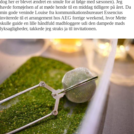
dog her er blevet ændret en smule for at følge med sæsonen). Jeg
havde fornøjelsen af at møde hende til en middag tidligere på året. Da
min gode veninde Louise fra kommunikationsbureauet Essencius
inviterede til et arrangement hos AEG forrige weekend, hvor Mette
skulle guide en lille håndfuld madbloggere udi den dampede mads
lyksagligheder, takkede jeg straks ja til invitationen.