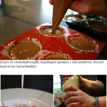
Dejen til chokoladesoufflé-buddingen sprøjtes i siliconeforme drysset
med revne hasselnødder.