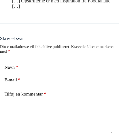
[…] Opskrifterne er med inspiration fra Foodfanatic
[…]
Skriv et svar
Din e-mailadresse vil ikke blive publiceret.
Krævede felter er markeret
med
*
Navn
*
E-mail
*
Tilføj en kommentar
*