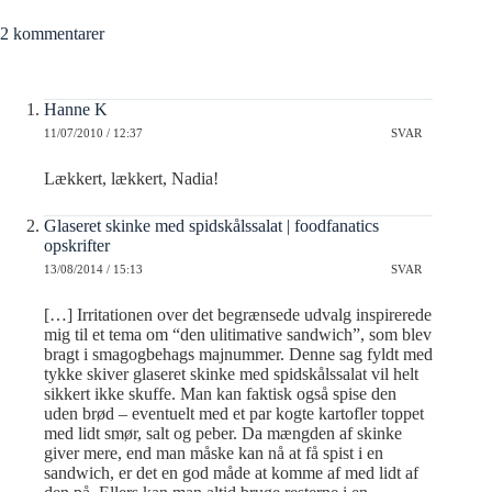
2 kommentarer
Hanne K
11/07/2010 / 12:37
SVAR
Lækkert, lækkert, Nadia!
Glaseret skinke med spidskålssalat | foodfanatics
opskrifter
13/08/2014 / 15:13
SVAR
[…] Irritationen over det begrænsede udvalg inspirerede
mig til et tema om “den ulitimative sandwich”, som blev
bragt i smagogbehags majnummer. Denne sag fyldt med
tykke skiver glaseret skinke med spidskålssalat vil helt
sikkert ikke skuffe. Man kan faktisk også spise den
uden brød – eventuelt med et par kogte kartofler toppet
med lidt smør, salt og peber. Da mængden af skinke
giver mere, end man måske kan nå at få spist i en
sandwich, er det en god måde at komme af med lidt af