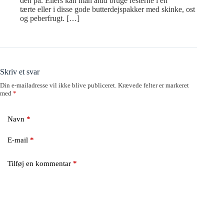
den på. Ellers kan man altid bruge resterne i en
tærte eller i disse gode butterdejspakker med skinke, ost
og peberfrugt. […]
Skriv et svar
Din e-mailadresse vil ikke blive publiceret.
Krævede felter er markeret
med
*
Navn
*
E-mail
*
Tilføj en kommentar
*