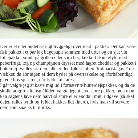
Der er et eller andet særligt hyggeligt over mad i pakker. Det kan være
fisk pakket i et par lag bagepapir sammen med urter og en sjat vin,
foliepakker smidt på grillen eller som her; lækkert skinkefyld med
peberfrugt, løg og champignon drysset med lagret cheddar og pakket i
butterdej. Fælles for dem alle er den følelse af en ‘kulinarisk gave’ de
vækker, da åbningen af dem byder på overraskelse og (forhåbentligt)
glæde hos spiseren, når fyldet afsløres.
I går valgte jeg at kaste mig ud i førnævnte butterdejspakker, og da de
skulle udgøre aftensmåltidet, valgte jeg at lave store pakker, men man
kan sagtens lave dem halvt så store eller endda i mini-udgave (så skal
dejen rulles tyndt og fyldet hakkes lidt finere), hvis man vil servere
dem som snacks til drinks.