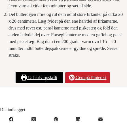
jævn varme i cirka fem minutter og sæt til side.
Del butterdejen i fire og rul dem ud til store firkanter på cirka 20
x 20 centimeter. Læg fyldet på den ene halvdel af firkanterne,
drys med revet ost, pensl kanterne med pisket æg og fold den
anden halvdel dej over. Forsegl kanterne med en gaffel og pensl
med pisket æg. Bag dem i en 200 grader varm ovn i 15 – 20
minutter indtil butterdejspakkerne er gyldne og sprøde. Server
straks.
Udskriv opskrift
Gem på Pinterest
Del indlægget