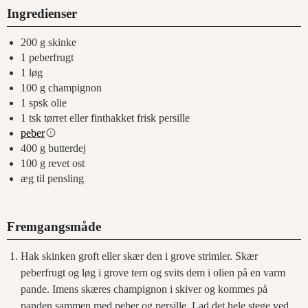
Ingredienser
200
g
skinke
1
peberfrugt
1
løg
100
g
champignon
1
spsk
olie
1
tsk
tørret eller finthakket frisk persille
peber
400
g
butterdej
100
g
revet ost
æg til pensling
Fremgangsmåde
Hak skinken groft eller skær den i grove strimler. Skær
peberfrugt og løg i grove tern og svits dem i olien på en varm
pande. Imens skæres champignon i skiver og kommes på
panden sammen med peber og persille. Lad det hele stege ved