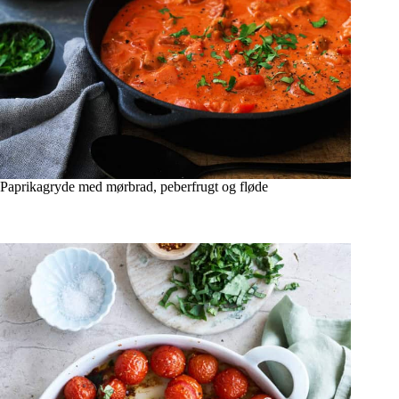
Paprikagryde med mørbrad, peberfrugt og fløde