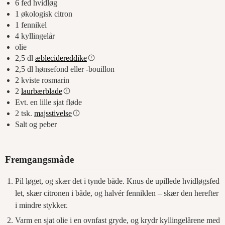
6
fed
hvidløg
1
økologisk citron
1
fennikel
4
kyllingelår
olie
2,5
dl
æblecidereddike
2,5
dl
hønsefond eller -bouillon
2
kviste rosmarin
2
laurbærblade
Evt. en lille sjat fløde
2
tsk.
majsstivelse
Salt og peber
Fremgangsmåde
Pil løget, og skær det i tynde både. Knus de upillede hvidløgsfed
let, skær citronen i både, og halvér fenniklen – skær den herefter
i mindre stykker.
Varm en sjat olie i en ovnfast gryde, og krydr kyllingelårene med