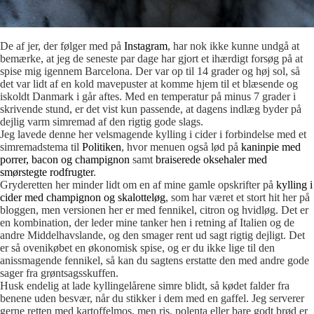
De af jer, der følger med på
Instagram
, har nok ikke kunne undgå at
bemærke, at jeg de seneste par dage har gjort et ihærdigt forsøg på at
spise mig igennem Barcelona. Der var op til 14 grader og høj sol, så
det var lidt af en kold mavepuster at komme hjem til et blæsende og
iskoldt Danmark i går aftes. Med en temperatur på minus 7 grader i
skrivende stund, er det vist kun passende, at dagens indlæg byder på
dejlig varm simremad af den rigtig gode slags.
Jeg lavede denne her velsmagende kylling i cider i forbindelse med et
simremadstema til
Politiken
, hvor menuen også lød på
kaninpie med
porrer, bacon og champignon
samt
braiserede oksehaler med
smørstegte rodfrugter
.
Gryderetten her minder lidt om en af mine gamle opskrifter på
kylling i
cider med champignon og skalotteløg
, som har været et stort hit her på
bloggen, men versionen her er med fennikel, citron og hvidløg. Det er
en kombination, der leder mine tanker hen i retning af Italien og de
andre Middelhavslande, og den smager rent ud sagt rigtig dejligt. Det
er så ovenikøbet en økonomisk spise, og er du ikke lige til den
anissmagende fennikel, så kan du sagtens erstatte den med andre gode
sager fra grøntsagsskuffen.
Husk endelig at lade kyllingelårene simre blidt, så kødet falder fra
benene uden besvær, når du stikker i dem med en gaffel. Jeg serverer
gerne retten med kartoffelmos, men ris, polenta eller bare godt brød er