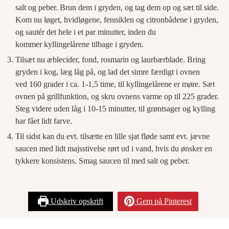
salt og peber. Brun dem i gryden, og tag dem op og sæt til side.
Kom nu løget, hvidløgene, fenniklen og citronbådene i gryden,
og sautér det hele i et par minutter, inden du
kommer kyllingelårene tilbage i gryden.
Tilsæt nu æblecider, fond, rosmarin og laurbærblade. Bring
gryden i kog, læg låg på, og lad det simre færdigt i ovnen
ved 160 grader i ca. 1-1,5 time, til kyllingelårene er møre. Sæt
ovnen på grillfunktion, og skru ovnens varme op til 225 grader.
Steg videre uden låg i 10-15 minutter, til grøntsager og kylling
har fået lidt farve.
Til sidst kan du evt. tilsætte en lille sjat fløde samt evt. jævne
saucen med lidt majsstivelse rørt ud i vand, hvis du ønsker en
tykkere konsistens. Smag saucen til med salt og peber.
Udskriv opskrift
Gem på Pinterest