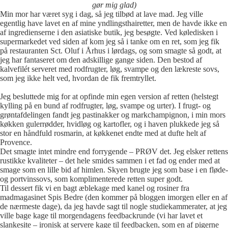
gør mig glad)
Min mor har været syg i dag, så jeg tilbød at lave mad. Jeg ville
egentlig have lavet en af mine yndlingsthairetter, men de havde ikke en
af ingredienserne i den asiatiske butik, jeg besøgte. Ved køledisken i
supermarkedet ved siden af kom jeg så i tanke om en ret, som jeg fik
på restauranten Sct. Oluf i Århus i lørdags, og som smagte så godt, at
jeg har fantaseret om den adskillige gange siden. Den bestod af
kalvefilét serveret med rodfrugter, løg, svampe og den lækreste sovs,
som jeg ikke helt ved, hvordan de fik fremtryllet.
Jeg besluttede mig for at opfinde min egen version af retten (helstegt
kylling på en bund af rodfrugter, løg, svampe og urter). I frugt- og
grøntafdelingen fandt jeg pastinakker og markchampignon, i min mors
køkken gulerrødder, hvidløg og kartofler, og i haven plukkede jeg så
stor en håndfuld rosmarin, at køkkenet endte med at dufte helt af
Provence.
Det smagte intet mindre end forrygende – PRØV det. Jeg elsker rettens
rustikke kvaliteter – det hele smides sammen i et fad og ender med at
smage som en lille bid af himlen. Skyen brugte jeg som base i en fløde-
og portvinssovs, som komplimenterede retten super godt.
Til dessert fik vi en bagt æblekage med kanel og rosiner fra
madmagasinet Spis Bedre (den kommer på bloggen imorgen eller en af
de nærmeste dage), da jeg havde sagt til nogle studiekammerater, at jeg
ville bage kage til morgendagens feedbackrunde (vi har lavet et
slankesite – ironisk at servere kage til feedbacken, som en af pigerne