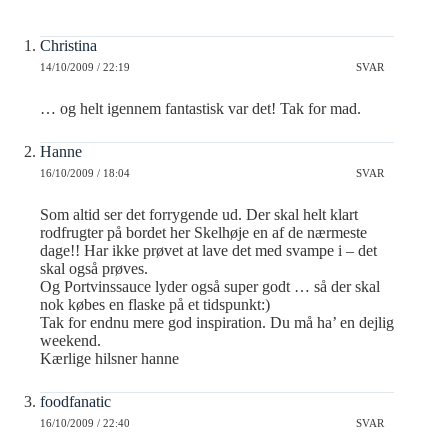
Christina
14/10/2009 / 22:19
SVAR
… og helt igennem fantastisk var det! Tak for mad.
Hanne
16/10/2009 / 18:04
SVAR
Som altid ser det forrygende ud. Der skal helt klart
rodfrugter på bordet her Skelhøje en af de nærmeste
dage!! Har ikke prøvet at lave det med svampe i – det
skal også prøves.
Og Portvinssauce lyder også super godt … så der skal
nok købes en flaske på et tidspunkt:)
Tak for endnu mere god inspiration. Du må ha’ en dejlig
weekend.
Kærlige hilsner hanne
foodfanatic
16/10/2009 / 22:40
SVAR