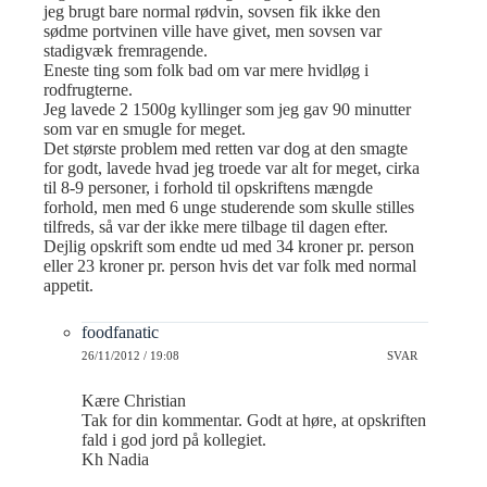
jeg brugt bare normal rødvin, sovsen fik ikke den
sødme portvinen ville have givet, men sovsen var
stadigvæk fremragende.
Eneste ting som folk bad om var mere hvidløg i
rodfrugterne.
Jeg lavede 2 1500g kyllinger som jeg gav 90 minutter
som var en smugle for meget.
Det største problem med retten var dog at den smagte
for godt, lavede hvad jeg troede var alt for meget, cirka
til 8-9 personer, i forhold til opskriftens mængde
forhold, men med 6 unge studerende som skulle stilles
tilfreds, så var der ikke mere tilbage til dagen efter.
Dejlig opskrift som endte ud med 34 kroner pr. person
eller 23 kroner pr. person hvis det var folk med normal
appetit.
foodfanatic
26/11/2012 / 19:08
SVAR
Kære Christian
Tak for din kommentar. Godt at høre, at opskriften
fald i god jord på kollegiet.
Kh Nadia