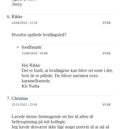
/Jerzy
Rikke
14/08/2010 / 12:19
SVAR
Hvorfor upillede hvidløgsfed?
foodfanatic
15/08/2010 / 16:08
SVAR
Hej Rikke
Det er fordi, at hvidløgene kan blive ret sorte i det,
hvis de er pillede. De bliver nærmest over-
karamelliserede.
Kh Nadia
Christian
25/11/2012 / 22:41
SVAR
Lavede denne fremragende ret her til aften til
fællesspisning på mit kollegie.
Jeg havde desværre ikke lige noget portvin til at stå så