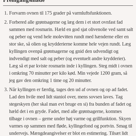
Forvarm ovnen til 175 grader på varmluftsfunktionen.
Forbered alle grøntsagerne og læg dem i et stort ovnfast fad
sammen med rosmarin. Hæld en god sjat olivenolie ved samt salt
og peber og vend hele molevitten rundt med hænderne eller en
stor ske, så olien og krydderierne komme hele vejen rundt. Læg
kyllingen ovenpå grøntsagerne og gnid den udvendigt og
indvendigt med salt og peber (og eventuelt andre krydderier).
Læg så et par kviste rosmarin inde i kyllingen. Steg midt i ovnen
i omkring 70 minutter per kilo kød. Min vejede 1200 gram, så
jeg gav den omkring 1 time og 20 minutter.
Når kyllingen er færdig, tages den ud af ovnen og op ad fadet.
Lad den hvile med lidt staniol over, mens sovsen laves. Tag
stegeskyen (her skal man evt bruge en si) fra bunden af fadet og
hæld det i en gryde. Fadet, med alle grøntsagerne, kommes
tilbage i ovnen – gerne under høj varme og grillfunktion. Skyen
varmes op sammen med fløde, kyllingefond og portvin. Smag til
undervejs. Mængdeangivelser er blot en estimering. Tilsæt lidt