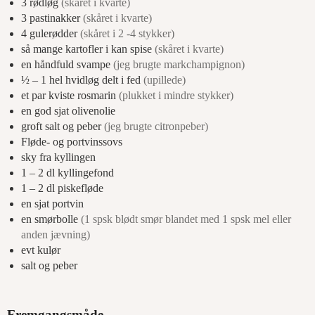
3
rødløg
(skåret i kvarte)
3
pastinakker
(skåret i kvarte)
4
gulerødder
(skåret i 2 -4 stykker)
så mange kartofler i kan spise
(skåret i kvarte)
en håndfuld svampe
(jeg brugte markchampignon)
½ – 1
hel hvidløg delt i fed
(upillede)
et par kviste rosmarin
(plukket i mindre stykker)
en god sjat olivenolie
groft salt og peber
(jeg brugte citronpeber)
Fløde- og portvinssovs
sky fra kyllingen
1 – 2
dl
kyllingefond
1 – 2
dl
piskefløde
en sjat portvin
en smørbolle
(1 spsk blødt smør blandet med 1 spsk mel eller
anden jævning)
evt kulør
salt og peber
Fremgangsmåde