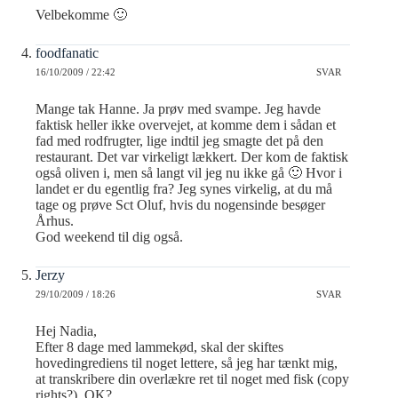
Velbekomme 🙂
foodfanatic
16/10/2009 / 22:42
SVAR
Mange tak Hanne. Ja prøv med svampe. Jeg havde
faktisk heller ikke overvejet, at komme dem i sådan et
fad med rodfrugter, lige indtil jeg smagte det på den
restaurant. Det var virkeligt lækkert. Der kom de faktisk
også oliven i, men så langt vil jeg nu ikke gå 🙂 Hvor i
landet er du egentlig fra? Jeg synes virkelig, at du må
tage og prøve Sct Oluf, hvis du nogensinde besøger
Århus.
God weekend til dig også.
Jerzy
29/10/2009 / 18:26
SVAR
Hej Nadia,
Efter 8 dage med lammekød, skal der skiftes
hovedingrediens til noget lettere, så jeg har tænkt mig,
at transkribere din overlækre ret til noget med fisk (copy
rights?). OK?