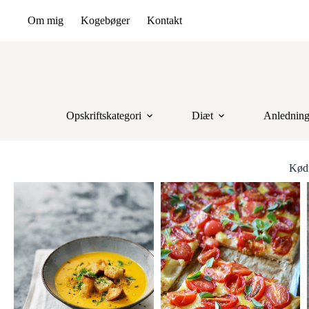
Om mig
Kogebøger
Kontakt
Opskriftskategori
Diæt
Anlednin
Kødf