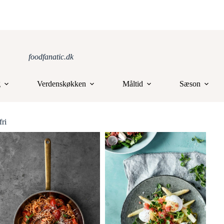
foodfanatic.dk
g
Verdenskøkken
Måltid
Sæson
ri