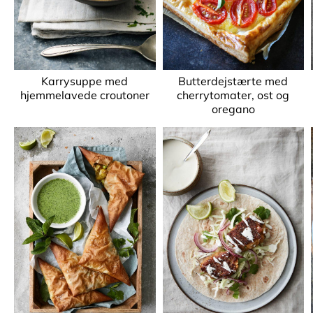
Karrysuppe med
Butterdejstærte med
hjemmelavede croutoner
cherrytomater, ost og
oregano