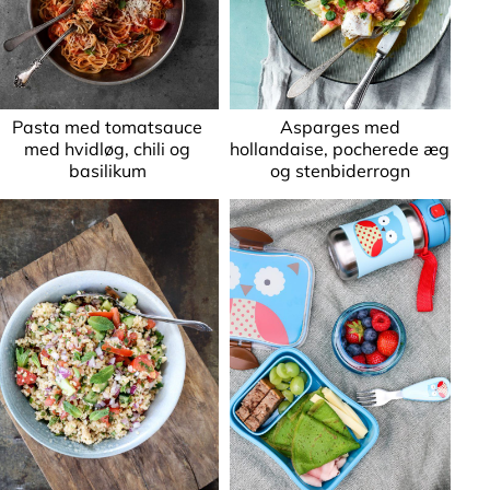
Pasta med tomatsauce
Asparges med
med hvidløg, chili og
hollandaise, pocherede æg
basilikum
og stenbiderrogn