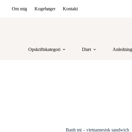
Om mig
Kogebøger
Kontakt
Opskriftskategori
Diæt
Anlednin
Banh mi – vietnamesisk sandwich