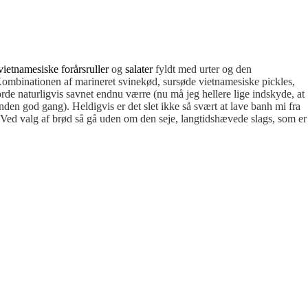
vietnamesiske forårsruller
og
salater
fyldt med urter og den
 Kombinationen af marineret svinekød, sursøde vietnamesiske pickles,
rde naturligvis savnet endnu værre (nu må jeg hellere lige indskyde, at
anden god gang). Heldigvis er det slet ikke så svært at lave banh mi fra
 Ved valg af brød så gå uden om den seje, langtidshævede slags, som er