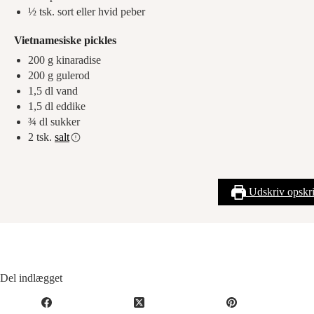
½
tsk.
sort eller hvid peber
Vietnamesiske pickles
200
g
kinaradise
200
g
gulerod
1,5
dl
vand
1,5
dl
eddike
¾
dl
sukker
2
tsk.
salt
Udskriv opskri
Del indlægget