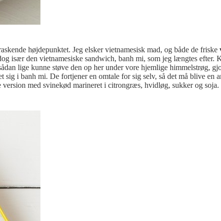
raskende højdepunktet. Jeg elsker vietnamesisk mad, og både de friske
t dog især den vietnamesiske sandwich, banh mi, som jeg længtes efter.
e sådan lige kunne støve den op her under vore hjemlige himmelstrøg, gjo
t sig i banh mi. De fortjener en omtale for sig selv, så det må blive en 
 version med svinekød marineret i citrongræs, hvidløg, sukker og soja.