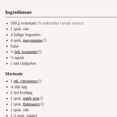
Ingredienser
500
g
svinekød
(fx nakkefilet i tynde skiver)
1
spsk.
olie
4
luftige baguettes
4
spsk.
mayonnaise
Salat
½
bdt. koriander
½
agurk
1
rød chilipeber
Marinade
1
stk. citrongræs
¼
lille løg
2
fed
hvidløg
1
spsk.
mørk soja
2
spsk.
fiskesauce
1
spsk.
olie
2-3
spsk. sukker