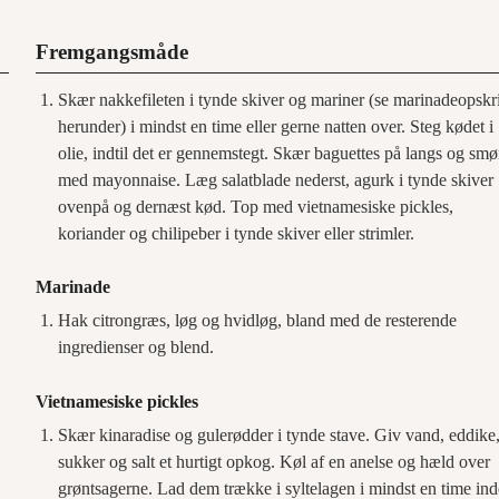
Fremgangsmåde
Skær nakkefileten i tynde skiver og mariner (se marinadeopskri
herunder) i mindst en time eller gerne natten over. Steg kødet i
olie, indtil det er gennemstegt. Skær baguettes på langs og smø
med mayonnaise. Læg salatblade nederst, agurk i tynde skiver
ovenpå og dernæst kød. Top med vietnamesiske pickles,
koriander og chilipeber i tynde skiver eller strimler.
Marinade
Hak citrongræs, løg og hvidløg, bland med de resterende
ingredienser og blend.
Vietnamesiske pickles
Skær kinaradise og gulerødder i tynde stave. Giv vand, eddike
sukker og salt et hurtigt opkog. Køl af en anelse og hæld over
grøntsagerne. Lad dem trække i syltelagen i mindst en time in