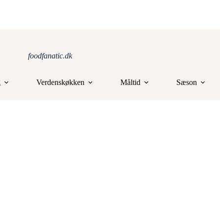
foodfanatic.dk
g
Verdenskøkken
Måltid
Sæson