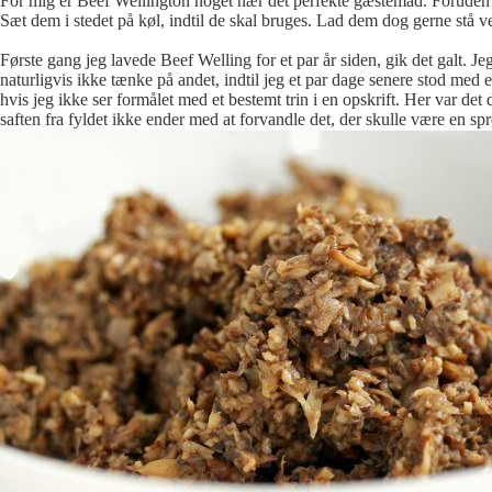
For mig er Beef Wellington noget nær det perfekte gæstemad. Foruden at 
Sæt dem i stedet på køl, indtil de skal bruges. Lad dem dog gerne stå ved
Første gang jeg lavede Beef Welling for et par år siden, gik det galt.
naturligvis ikke tænke på andet, indtil jeg et par dage senere stod med en 
hvis jeg ikke ser formålet med et bestemt trin i en opskrift. Her var de
saften fra fyldet ikke ender med at forvandle det, der skulle være en sprød