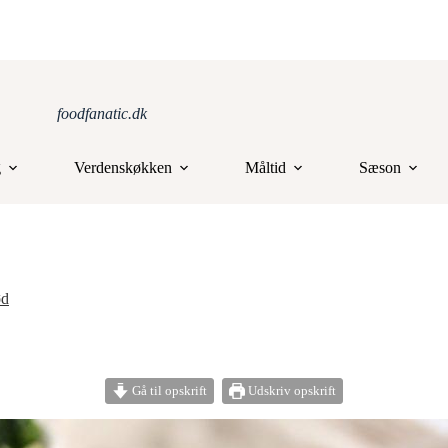
foodfanatic.dk
g
Verdenskøkken
Måltid
Sæson
ød
Gå til opskrift
Udskriv opskrift