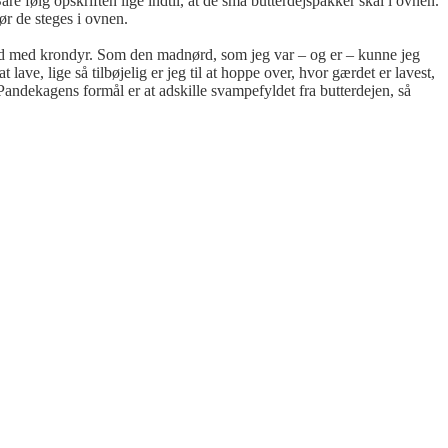
e følg opskriften lige indtil, at de små butterdejspakker skal i ovnen.
ør de steges i ovnen.
et ud med krondyr. Som den madnørd, som jeg var – og er – kunne jeg
 lave, lige så tilbøjelig er jeg til at hoppe over, hvor gærdet er lavest,
 Pandekagens formål er at adskille svampefyldet fra butterdejen, så