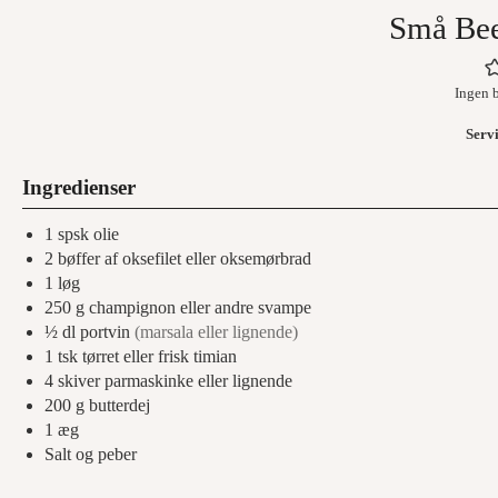
Små Bee
Ingen 
Serv
Ingredienser
1
spsk
olie
2
bøffer af oksefilet eller oksemørbrad
1
løg
250
g
champignon eller andre svampe
½
dl
portvin
(marsala eller lignende)
1
tsk
tørret eller frisk timian
4
skiver
parmaskinke eller lignende
200
g
butterdej
1
æg
Salt og peber