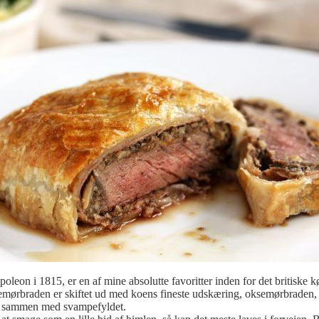
oleon i 1815, er en af mine absolutte favoritter inden for det britiske 
emørbraden er skiftet ud med koens fineste udskæring, oksemørbraden, m
as sammen med svampefyldet.