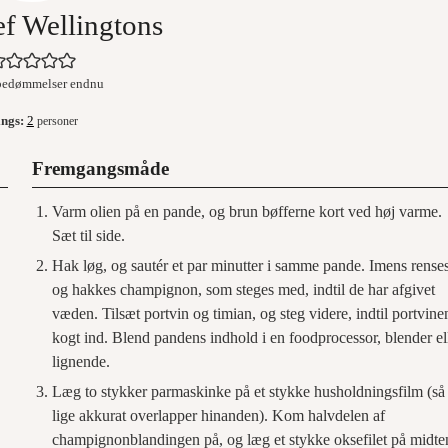
f Wellingtons
bedømmelser endnu
ings:
2
personer
Fremgangsmåde
Varm olien på en pande, og brun bøfferne kort ved høj varme.
Sæt til side.
Hak løg, og sautér et par minutter i samme pande. Imens rense
og hakkes champignon, som steges med, indtil de har afgivet
væden. Tilsæt portvin og timian, og steg videre, indtil portvine
kogt ind. Blend pandens indhold i en foodprocessor, blender el
lignende.
Læg to stykker parmaskinke på et stykke husholdningsfilm (så
lige akkurat overlapper hinanden). Kom halvdelen af
champignonblandingen på, og læg et stykke oksefilet på midte