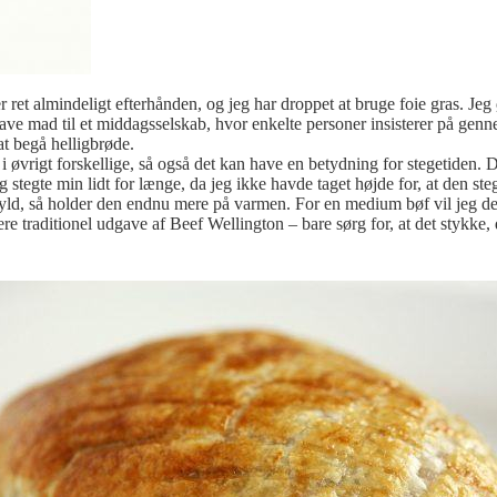
 ret almindeligt efterhånden, og jeg har droppet at bruge foie gras. Je
l lave mad til et middagsselskab, hvor enkelte personer insisterer på ge
t begå helligbrøde.
i øvrigt forskellige, så også det kan have en betydning for stegetiden. 
g stegte min lidt for længe, da jeg ikke havde taget højde for, at den st
fyld, så holder den endnu mere på varmen. For en medium bøf vil jeg derf
 traditionel udgave af Beef Wellington – bare sørg for, at det stykke, 