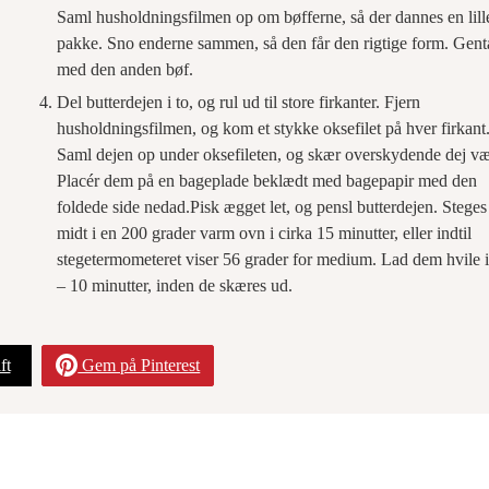
Saml husholdningsfilmen op om bøfferne, så der dannes en lill
pakke. Sno enderne sammen, så den får den rigtige form. Gent
med den anden bøf.
Del butterdejen i to, og rul ud til store firkanter. Fjern
husholdningsfilmen, og kom et stykke oksefilet på hver firkant
Saml dejen op under oksefileten, og skær overskydende dej v
Placér dem på en bageplade beklædt med bagepapir med den
foldede side nedad.Pisk ægget let, og pensl butterdejen. Steges
midt i en 200 grader varm ovn i cirka 15 minutter, eller indtil
stegetermometeret viser 56 grader for medium. Lad dem hvile i
– 10 minutter, inden de skæres ud.
ft
Gem på Pinterest