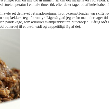
smage som en lille bid af himlen, så kan det meste laves i forvejen. Bar
 stuetemperatur i en halv times tid, efter de er taget ud af køleskabet, f
 Jeg havde set det lavet i et madprogram, hvor oksemørbraden var skift
stor, lækker steg af krondyr. Lige så glad jeg er for mad, der tager tid at
t den pandekage, som adskiller svampefyldet fra butterdejen. Dårlig idé!
 butterdej til et blød, vådt og uappetitligt låg af dej.