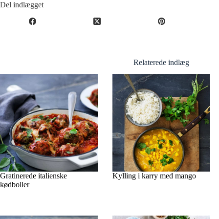
Del indlægget
Relaterede indlæg
Gratinerede italienske
Kylling i karry med mango
kødboller