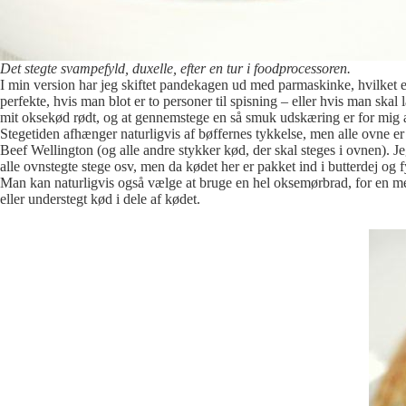
Det stegte svampefyld, duxelle, efter en tur i foodprocessoren.
I min version har jeg skiftet pandekagen ud med parmaskinke, hvilket er
perfekte, hvis man blot er to personer til spisning – eller hvis man ska
mit oksekød rødt, og at gennemstege en så smuk udskæring er for mig a
Stegetiden afhænger naturligvis af bøffernes tykkelse, men alle ovne er 
Beef Wellington (og alle andre stykker kød, der skal steges i ovnen). Je
alle ovnstegte stege osv, men da kødet her er pakket ind i butterdej og 
Man kan naturligvis også vælge at bruge en hel oksemørbrad, for en mere
eller understegt kød i dele af kødet.