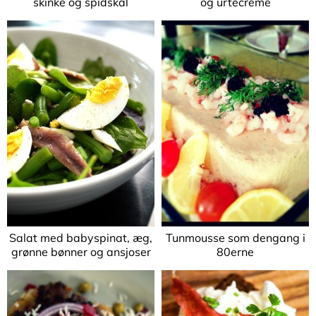
skinke og spidskål
og urtecreme
Salat med babyspinat, æg,
Tunmousse som dengang i
grønne bønner og ansjoser
80erne