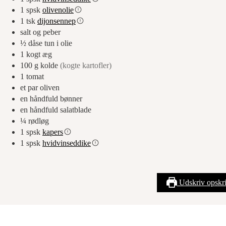
1
spsk
olivenolie
1
tsk
dijonsennep
salt og peber
½
dåse tun i olie
1
kogt æg
100
g
kolde
(kogte kartofler)
1
tomat
et par oliven
en håndfuld bønner
en håndfuld salatblade
¼
rødløg
1
spsk
kapers
1
spsk
hvidvinseddike
Udskriv opskri