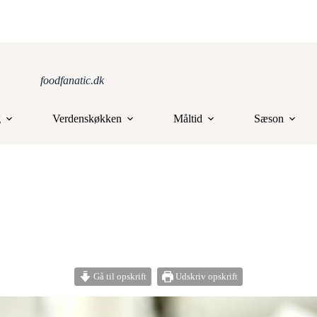
foodfanatic.dk
g
Verdenskøkken
Måltid
Sæson
Gå til opskrift
Udskriv opskrift