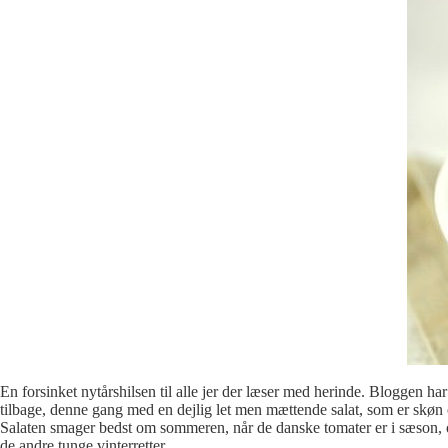
En forsinket nytårshilsen til alle jer der læser med herinde. Bloggen har
tilbage, denne gang med en dejlig let men mættende salat, som er skø
Salaten smager bedst om sommeren, når de danske tomater er i sæson, og
de andre tunge vinterretter.