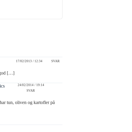
17/02/2013 / 12:34
SVAR
 god […]
24/02/2014 / 19:14
ics
SVAR
har tun, oliven og kartofler på