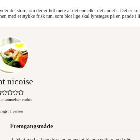
 det store, om der er lidt mere af det ene eller det andet i. Det er komb
 med et stykke frisk tun, som blot lige skal lynsteges på en pande i lid
at nicoise
bedømmelser endnu
vings:
1
person
Fremgangsmåde
Start med at lave dressingen ved at blande eddike med olie,