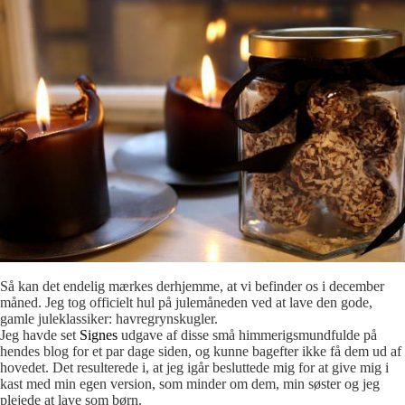
Så kan det endelig mærkes derhjemme, at vi befinder os i december
måned. Jeg tog officielt hul på julemåneden ved at lave den gode,
gamle juleklassiker: havregrynskugler.
Jeg havde set
Signes
udgave af disse små himmerigsmundfulde på
hendes blog for et par dage siden, og kunne bagefter ikke få dem ud af
hovedet. Det resulterede i, at jeg igår besluttede mig for at give mig i
kast med min egen version, som minder om dem, min søster og jeg
plejede at lave som børn.