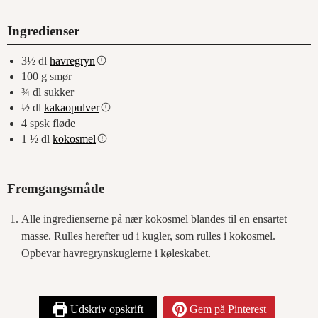
Ingredienser
3½
dl
havregryn
100
g
smør
¾
dl
sukker
½
dl
kakaopulver
4
spsk
fløde
1 ½
dl
kokosmel
Fremgangsmåde
Alle ingredienserne på nær kokosmel blandes til en ensartet
masse. Rulles herefter ud i kugler, som rulles i kokosmel.
Opbevar havregrynskuglerne i køleskabet.
Udskriv opskrift
Gem på Pinterest