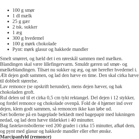
100 g smør
1 dl mælk
25 g gær
2 tsk. sukker
1 æg
300 g hvedemel
100 g mørk chokolade
Pynt: mørk glasur og hakkede mandler
Smelt smørret, og hæld det i en røreskål sammen med mælken.
Blandingen skal være lillefingervarm. Smuldr gæren ud smør- og
mælkeblandingen. Tilsæt nu sukker og æg, og rør herefter hvedemel i.
Ælt dejen godt sammen, og lad den hæve en time. Den skal cirka hæve
til dobbelt størrelse.
Lav remonce (se opskrift herunder), mens dejen hæver, og hak
chokoladen groft.
Rul delen ud til et cirka 0,5 cm tykt rektangel. Del dejen i 12 stykker,
og fordel remonce og chokolade ovenpå. Fold de 4 hjørner ind over
dejen, klem godt sammen, så remoncen ikke kan løbe ud.
Sæt bollerne på en bageplade beklædt med bagepapir med lukningen
nedad, og lad dem hæve tildækket i 40 minutter.
Bag fastelavnsbollerne ved 200 grader i cirka 15 minutter, afkøl dem,
og pynt med glasur og hakkede mandler eller efter ønske.
Marcipanfyld (remonce)