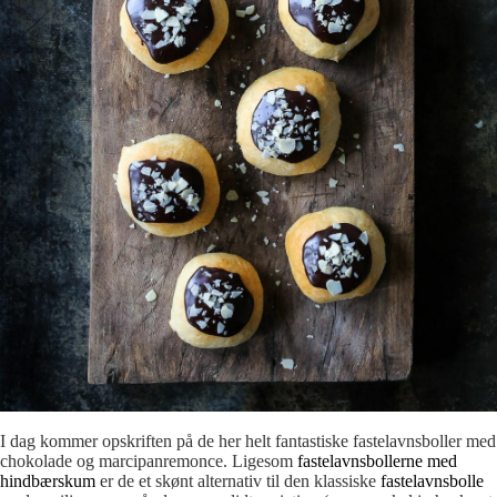
I dag kommer opskriften på de her helt fantastiske fastelavnsboller med
chokolade og marcipanremonce. Ligesom
fastelavnsbollerne med
hindbærskum
er de et skønt alternativ til den klassiske
fastelavnsbolle