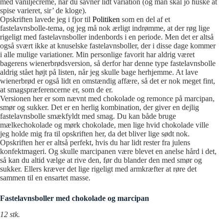
med vaniljecreme, når du savner lidt variation (og man skal jo huske at
spise varieret, sir’ de kloge).
Opskriften lavede jeg i fjor til
Politiken
som en del af et
fastelavnsbolle-tema, og jeg må nok ærligt indrømme, at der røg lige
rigeligt med fastelavnsboller indenbords i en periode. Men det er altså
også svært ikke at knuselske fastelavnsboller, der i disse dage kommer
i alle mulige variationer. Min personlige favorit har aldrig været
bagerens wienerbrødsversion, så derfor har denne type fastelavnsbolle
aldrig stået højt på listen, når jeg skulle bage herhjemme. At lave
wienerbrød er også lidt en omstændig affære, så det er nok meget fint,
at smagspræferencerne er, som de er.
Versionen her er som nævnt med chokolade og remonce på marcipan,
smør og sukker. Det er en herlig kombination, der giver en dejlig
fastelavnsbolle smækfyldt med smag. Du kan både bruge
mælkechokolade og mørk chokolade, men lige hvid chokolade ville
jeg holde mig fra til opskriften her, da det bliver lige sødt nok.
Opskriften her er altså perfekt, hvis du har lidt rester fra julens
konfektmageri. Og skulle marcipanen være blevet en anelse hård i det,
så kan du altid vælge at rive den, før du blander den med smør og
sukker. Ellers kræver det lige rigeligt med armkræfter at røre det
sammen til en ensartet masse.
Fastelavnsboller med chokolade og marcipan
12 stk.