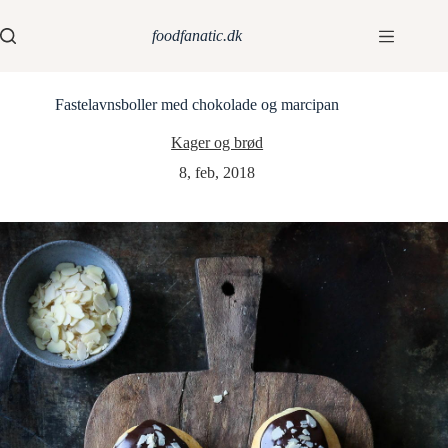
foodfanatic.dk
Fastelavnsboller med chokolade og marcipan
Kager og brød
8, feb, 2018