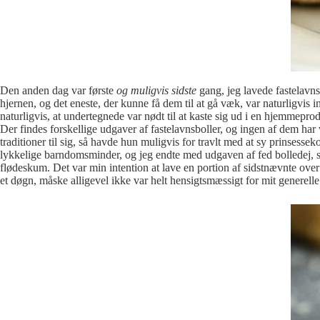
Den anden dag var første
og muligvis sidste
gang, jeg lavede fastelavns
hjernen, og det eneste, der kunne få dem til at gå væk, var naturligv
naturligvis, at undertegnede var nødt til at kaste sig ud i en hjemmepro
Der findes forskellige udgaver af fastelavnsboller, og ingen af dem ha
traditioner til sig, så havde hun muligvis for travlt med at sy prinsesse
lykkelige barndomsminder, og jeg endte med udgaven af fed bolledej, 
flødeskum. Det var min intention at lave en portion af sidstnævnte ove
et døgn, måske alligevel ikke var helt hensigtsmæssigt for mit generell