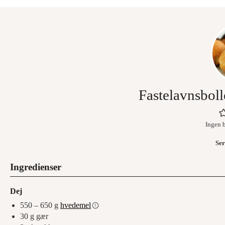
Fastelavnsbol
Ingen 
Ser
Ingredienser
Dej
550 – 650
g
hvedemel
30
g
gær