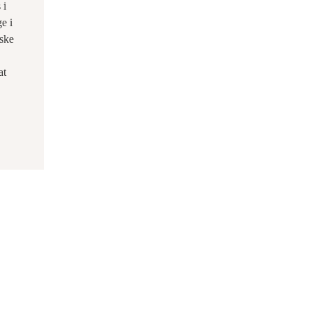
 i
e i
nske
at