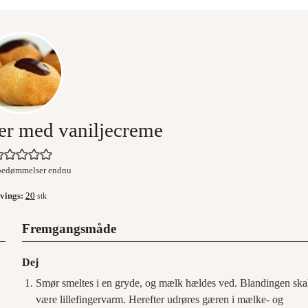
ler med vaniljecreme
bedømmelser endnu
vings:
20
stk
Fremgangsmåde
Dej
Smør smeltes i en gryde, og mælk hældes ved. Blandingen ska
være lillefingervarm. Herefter udrøres gæren i mælke- og