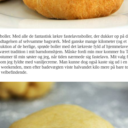
boller. Med alle de fantastisk lækre fastelavnsboller, der dukker op på 
is indtagelsen af selvsamme bagværk. Med ganske mange kilometer (og et
duktion af de herlige, sprøde boller med det lækreste fyld af hjemmelave
r været tradition i mit barndomshjem. Måske fordi min mor kommer fra T
kostumer til min søster og jeg, når tiden nærmede sig fastelavn. Mit valg 
som jeg fyldte med vaniljecreme. Man kunne dog også kaste sig ud i e
r weekenden, men efter badevægten viste halvandet kilo mere på bare to 
e velbefindende.