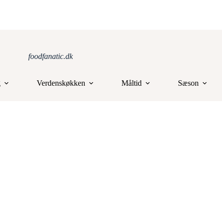
foodfanatic.dk
g
Verdenskøkken
Måltid
Sæson