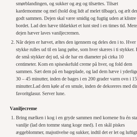
smørblandingen, og sukker og æg og tilsættes. Tilsæt
kardemomme og mel (hold dog lidt af melet tilbage), og ælt de
godt sammen. Dejen skal være smidig og fugtig uden at klistre 
bordet. Lad den hæve tildækket et lunt sted i en times tid. Men
dejen hæver laves vaniljecremen.
Når dejen er hævet, æltes den igennem og deles den i to. Hver
stykke rulles ud til en lang pølse, som hver skæres i ti stykker.
de små stykker dej ud, så de har en diameter på cirka 10
centimeter. Kom en spiseskefuld creme på hver, og fold dem
sammen. Sæt dem på en bageplade, og lad dem hæve i yderlig
30 – 45 minutter, inden de bages i en 200 grader varm ovn i 15
minutter.Lad dem køle af en smule, inden de dekoreres med di
favoritglasur. Server lune.
Vaniljecreme
Bring mælken i kog i en gryde sammen med kornene fra én st
vanilje (lad den tomme stang koge med). I en skål piskes
æggeblommer, majsstivelse og sukker, indtil det er let og luftigt