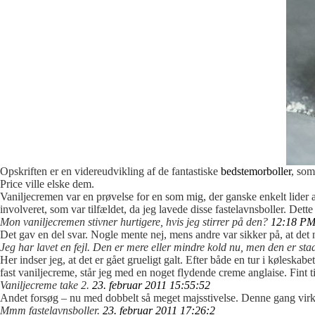
Opskriften er en videreudvikling af de fantastiske
bedstemorboller
, som
Price ville elske dem.
Vaniljecremen var en prøvelse for en som mig, der ganske enkelt lider af
involveret, som var tilfældet, da jeg lavede disse fastelavnsboller. Dette
Mon vaniljecremen stivner hurtigere, hvis jeg stirrer på den?
12:18 PM
Det gav en del svar. Nogle mente nej, mens andre var sikker på, at det n
Jeg har lavet en fejl. Den er mere eller mindre kold nu, men den er sta
Her indser jeg, at det er gået grueligt galt. Efter både en tur i køleskab
fast vaniljecreme, står jeg med en noget flydende creme anglaise. Fint ti
Vaniljecreme take 2.
23. februar 2011 15:55:52
Andet forsøg – nu med dobbelt så meget majsstivelse. Denne gang virkede
Mmm fastelavnsboller.
23. februar 2011 17:26:2