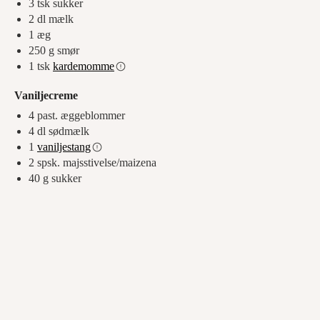
3
tsk
sukker
2
dl
mælk
1
æg
250
g
smør
1
tsk
kardemomme
Vaniljecreme
4
past. æggeblommer
4
dl
sødmælk
1
vaniljestang
2
spsk.
majsstivelse/maizena
40
g
sukker