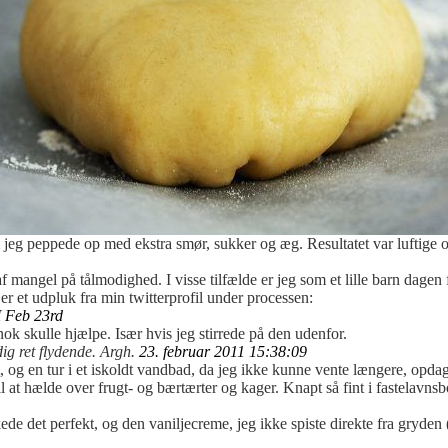
 jeg peppede op med ekstra smør, sukker og æg. Resultatet var luftige
 mangel på tålmodighed. I visse tilfælde er jeg som et lille barn dagen 
 er et udpluk fra min twitterprofil under processen:
 Feb 23rd
ok skulle hjælpe. Især hvis jeg stirrede på den udenfor.
dig ret flydende. Argh.
23. februar 2011 15:38:09
et, og en tur i et iskoldt vandbad, da jeg ikke kunne vente længere, opdag
l at hælde over frugt- og bærtærter og kager. Knapt så fint i fastelavnsbo
 det perfekt, og den vaniljecreme, jeg ikke spiste direkte fra gryden (s