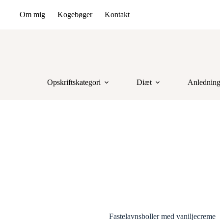
Om mig
Kogebøger
Kontakt
Opskriftskategori
Diæt
Anlednin
Fastelavnsboller med vaniljecreme