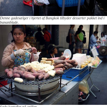
Denne gadesælger i hjertet af Bangkok tilbyder desserter pakket ind i
bananblade.
Søde kartofler på grillen.