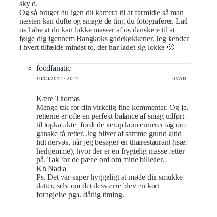
skyld.
Og så bruger du igen dit kamera til at formidle så man
næsten kan dufte og smage de ting du fotograferer. Lad
os håbe at du kan lokke masser af os danskere til at
følge dig igennem Bangkoks gadekøkkener. Jeg kender
i hvert tilfælde mindst to, der har ladet sig lokke 🙂
foodfanatic
10/03/2013 / 20:27
SVAR
Kære Thomas
Mange tak for din virkelig fine kommentar. Og ja,
retterne er ofte en perfekt balance af smag udført
til topkarakter fordi de netop koncentrerer sig om
ganske få retter. Jeg bliver af samme grund altid
lidt nervøs, når jeg besøger en thairestaurant (især
herhjemme), hvor der er en frygtelig masse retter
på. Tak for de pæne ord om mine billeder.
Kh Nadia
Ps. Det var super hyggeligt at møde din smukke
datter, selv om det desværre blev en kort
fornøjelse pga. dårlig timing.