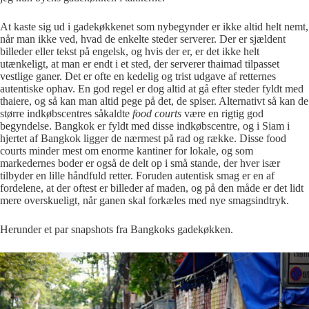
At kaste sig ud i gadekøkkenet som nybegynder er ikke altid helt nemt,
når man ikke ved, hvad de enkelte steder serverer. Der er sjældent
billeder eller tekst på engelsk, og hvis der er, er det ikke helt
utænkeligt, at man er endt i et sted, der serverer thaimad tilpasset
vestlige ganer. Det er ofte en kedelig og trist udgave af retternes
autentiske ophav. En god regel er dog altid at gå efter steder fyldt med
thaiere, og så kan man altid pege på det, de spiser. Alternativt så kan de
større indkøbscentres såkaldte
food courts
være en rigtig god
begyndelse. Bangkok er fyldt med disse indkøbscentre, og i Siam i
hjertet af Bangkok ligger de nærmest på rad og række. Disse food
courts minder mest om enorme kantiner for lokale, og som
markedernes boder er også de delt op i små stande, der hver især
tilbyder en lille håndfuld retter. Foruden autentisk smag er en af
fordelene, at der oftest er billeder af maden, og på den måde er det lidt
mere overskueligt, når ganen skal forkæles med nye smagsindtryk.
Herunder et par snapshots fra Bangkoks gadekøkken.