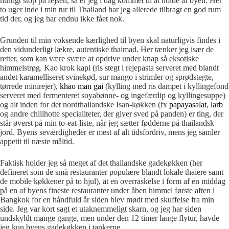
hurtigt stop på rejsen, så er jeg i dag kommet til at holde af byen. Her
to uger inde i min tur til Thailand har jeg allerede tilbragt en god rum
tid der, og jeg har endnu ikke fået nok.
Grunden til min voksende kærlighed til byen skal naturligvis findes i
den vidunderligt lækre, autentiske thaimad. Her tænker jeg især de
retter, som kan være svære at opdrive under knap så eksotiske
himmelstrøg. Kao krok kapi (ris stegt i rejepasta serveret med blandt
andet karamelliseret svinekød, sur mango i strimler og sprødstegte,
tørrede minirejer),
khao man gai
(kylling med ris dampet i kyllingefond
serveret med fermenteret soyabønne- og ingefærdip og kyllingesuppe)
og alt inden for det nordthailandske Isan-køkken (fx
papayasalat
,
larb
og andre chilihotte specialiteter, der giver sved på panden) er ting, der
står øverst på min to-eat-liste, når jeg sætter fødderne på thailandsk
jord. Byens seværdigheder er mest af alt tidsfordriv, mens jeg samler
appetit til næste måltid.
Faktisk holder jeg så meget af det thailandske gadekøkken (her
defineret som de små restauranter populære blandt lokale thaiere samt
de mobile køkkener på to hjul), at en overraskelse i form af en middag
på en af byens fineste restauranter under åben himmel første aften i
Bangkok for en håndfuld år siden blev mødt med skuffelse fra min
side. Jeg var kort sagt et utaknemmeligt skarn, og jeg har siden
undskyldt mange gange, men under den 12 timer lange flytur, havde
jeg kun byens gadekøkken i tankerne.