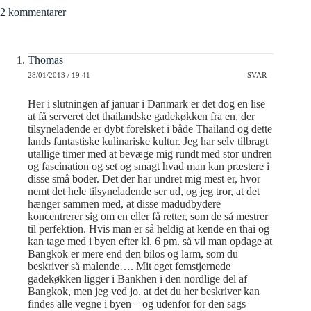
2 kommentarer
Thomas
28/01/2013 / 19:41
SVAR
Her i slutningen af januar i Danmark er det dog en lise
at få serveret det thailandske gadekøkken fra en, der
tilsyneladende er dybt forelsket i både Thailand og dette
lands fantastiske kulinariske kultur. Jeg har selv tilbragt
utallige timer med at bevæge mig rundt med stor undren
og fascination og set og smagt hvad man kan præstere i
disse små boder. Det der har undret mig mest er, hvor
nemt det hele tilsyneladende ser ud, og jeg tror, at det
hænger sammen med, at disse madudbydere
koncentrerer sig om en eller få retter, som de så mestrer
til perfektion. Hvis man er så heldig at kende en thai og
kan tage med i byen efter kl. 6 pm. så vil man opdage at
Bangkok er mere end den bilos og larm, som du
beskriver så malende…. Mit eget femstjernede
gadekøkken ligger i Bankhen i den nordlige del af
Bangkok, men jeg ved jo, at det du her beskriver kan
findes alle vegne i byen – og udenfor for den sags