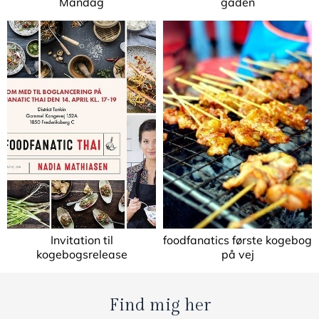
Mandag
gaden
Invitation til
foodfanatics første kogebog
kogebogsrelease
på vej
Find mig her