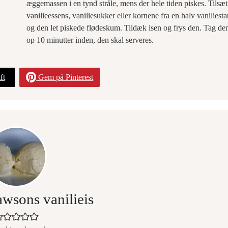
æggemassen i en tynd stråle, mens der hele tiden piskes. Tilsæt
vanilieessens, vaniliesukker eller kornene fra en halv vaniliest
og den let piskede flødeskum. Tildæk isen og frys den. Tag de
op 10 minutter inden, den skal serveres.
ft
Gem på Pinterest
awsons vanilieis