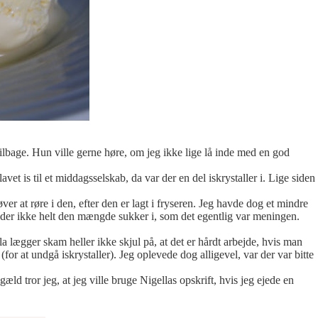
 tilbage. Hun ville gerne høre, om jeg ikke lige lå inde med en god
vet is til et middagsselskab, da var der en del iskrystaller i. Lige siden
ver at røre i den, efter den er lagt i fryseren. Jeg havde dog et mindre
m der ikke helt den mængde sukker i, som det egentlig var meningen.
la lægger skam heller ikke skjul på, at det er hårdt arbejde, hvis man
(for at undgå iskrystaller). Jeg oplevede dog alligevel, var der var bitte
æld tror jeg, at jeg ville bruge Nigellas opskrift, hvis jeg ejede en