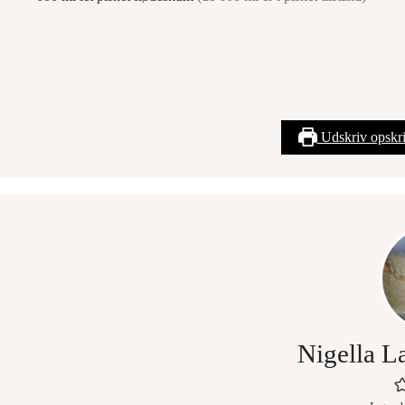
Udskriv opskri
Nigella L