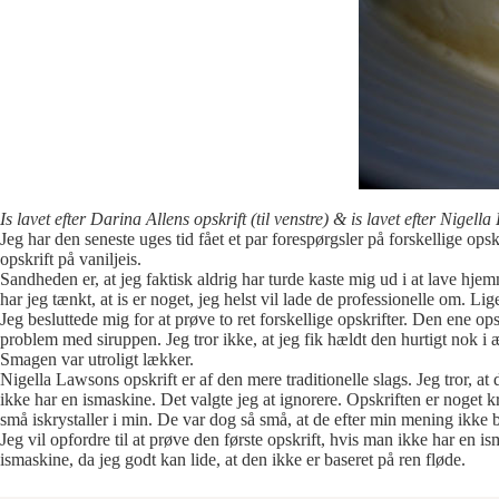
Is lavet efter Darina Allens opskrift (til venstre) & is lavet efter Nigella
Jeg har den seneste uges tid fået et par forespørgsler på forskellige op
opskrift på vaniljeis.
Sandheden er, at jeg faktisk aldrig har turde kaste mig ud i at lave hjem
har jeg tænkt, at is er noget, jeg helst vil lade de professionelle om. Lige
Jeg besluttede mig for at prøve to ret forskellige opskrifter. Den ene ops
problem med siruppen. Jeg tror ikke, at jeg fik hældt den hurtigt nok 
Smagen var utroligt lækker.
Nigella Lawsons opskrift er af den mere traditionelle slags. Jeg tror, at
ikke har en ismaskine. Det valgte jeg at ignorere. Opskriften er noget kræ
små iskrystaller i min. De var dog så små, at de efter min mening ikke 
Jeg vil opfordre til at prøve den første opskrift, hvis man ikke har en is
ismaskine, da jeg godt kan lide, at den ikke er baseret på ren fløde.