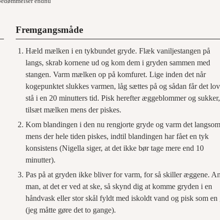
bedømmelser endnu
Fremgangsmåde
Hæld mælken i en tykbundet gryde. Flæk vaniljestangen på
langs, skrab kornene ud og kom dem i gryden sammen med
stangen. Varm mælken op på komfuret. Lige inden det når
kogepunktet slukkes varmen, låg sættes på og sådan får det lov
stå i en 20 minutters tid. Pisk herefter æggeblommer og sukker
tilsæt mælken mens der piskes.
Kom blandingen i den nu rengjorte gryde og varm det langsom
mens der hele tiden piskes, indtil blandingen har fået en tyk
konsistens (Nigella siger, at det ikke bør tage mere end 10
minutter).
Pas på at gryden ikke bliver for varm, for så skiller æggene. A
man, at det er ved at ske, så skynd dig at komme gryden i en
håndvask eller stor skål fyldt med iskoldt vand og pisk som en 
(jeg måtte gøre det to gange).