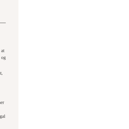
 at
, og
t,
ner
gal