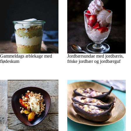
Gammeldags æblekage med
Jordbærsundae med jordbæris,
flødeskum
friske jordbær og jordbærguf