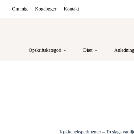
Om mig
Kogebøger
Kontakt
Opskriftskategori
Diæt
Anlednin
Køkkeneksperimenter – To slags vanilj