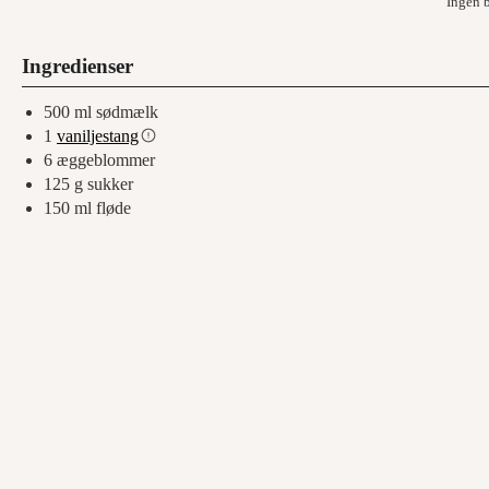
Ingen 
Ingredienser
500
ml
sødmælk
1
vaniljestang
6
æggeblommer
125
g
sukker
150
ml
fløde