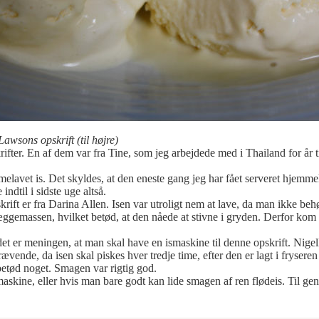
 Lawsons opskrift (til højre)
skrifter. En af dem var fra Tine, som jeg arbejdede med i Thailand for år
melavet is. Det skyldes, at den eneste gang jeg har fået serveret hjemmela
 indtil i sidste uge altså.
krift er fra Darina Allen. Isen var utroligt nem at lave, da man ikke behø
i æggemassen, hvilket betød, at den nåede at stivne i gryden. Derfor ko
 det er meningen, at man skal have en ismaskine til denne opskrift. Nigel
vende, da isen skal piskes hver tredje time, efter den er lagt i fryseren 
betød noget. Smagen var rigtig god.
maskine, eller hvis man bare godt kan lide smagen af ren flødeis. Til geng