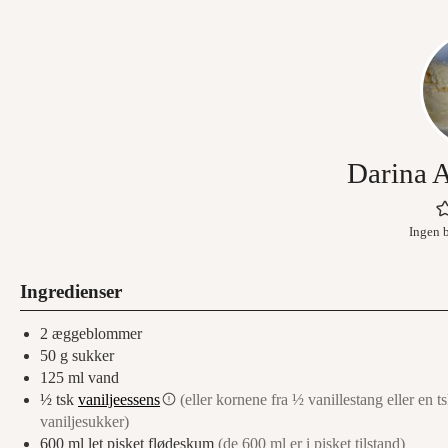
Darina A
Ingen 
Ingredienser
2
æggeblommer
50
g
sukker
125
ml
vand
½
tsk
vaniljeessens
(eller kornene fra ½ vanillestang eller en t
vaniljesukker)
600
ml
let pisket flødeskum
(de 600 ml er i pisket tilstand)