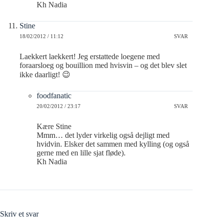
Kh Nadia
Stine
18/02/2012 / 11:12
SVAR
Laekkert laekkert! Jeg erstattede loegene med
foraarsloeg og bouillion med hvisvin – og det blev slet
ikke daarligt! 😉
foodfanatic
20/02/2012 / 23:17
SVAR
Kære Stine
Mmm… det lyder virkelig også dejligt med
hvidvin. Elsker det sammen med kylling (og også
gerne med en lille sjat fløde).
Kh Nadia
Skriv et svar