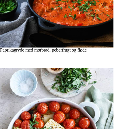
Paprikagryde med mørbrad, peberfrugt og fløde