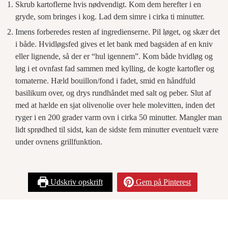
Skrub kartoflerne hvis nødvendigt. Kom dem herefter i en
gryde, som bringes i kog. Lad dem simre i cirka ti minutter.
Imens forberedes resten af ingredienserne. Pil løget, og skær det
i både. Hvidløgsfed gives et let bank med bagsiden af en kniv
eller lignende, så der er “hul igennem”. Kom både hvidløg og
løg i et ovnfast fad sammen med kylling, de kogte kartofler og
tomaterne. Hæld bouillon/fond i fadet, smid en håndfuld
basilikum over, og drys rundhåndet med salt og peber. Slut af
med at hælde en sjat olivenolie over hele molevitten, inden det
ryger i en 200 grader varm ovn i cirka 50 minutter. Mangler man
lidt sprødhed til sidst, kan de sidste fem minutter eventuelt være
under ovnens grillfunktion.
Udskriv opskrift
Gem på Pinterest