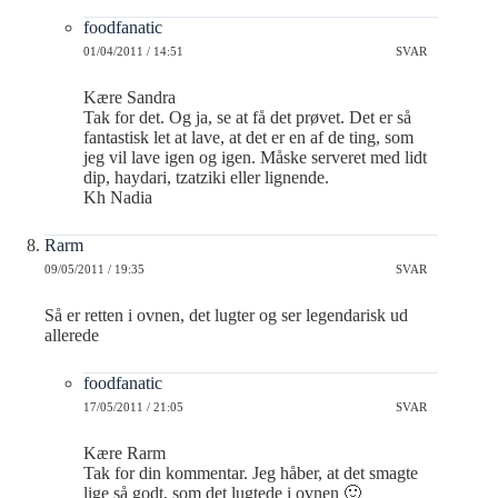
foodfanatic
01/04/2011 / 14:51
SVAR
Kære Sandra
Tak for det. Og ja, se at få det prøvet. Det er så
fantastisk let at lave, at det er en af de ting, som
jeg vil lave igen og igen. Måske serveret med lidt
dip, haydari, tzatziki eller lignende.
Kh Nadia
Rarm
09/05/2011 / 19:35
SVAR
Så er retten i ovnen, det lugter og ser legendarisk ud
allerede
foodfanatic
17/05/2011 / 21:05
SVAR
Kære Rarm
Tak for din kommentar. Jeg håber, at det smagte
lige så godt, som det lugtede i ovnen 🙂