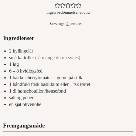
Ingen bedømmelser endnu
Servings:
2
personer
Ingredienser
2
kyllingelår
små kartofler
(så mange du nu synes)
1
løg
6 – 8
hvidløgsfed
1
bakke cherrytomater – gerne på stilk
1
håndfuld frisk basilikum eller 1 tsk tørret
1
dl
hønsebouillon/hønsefond
salt og peber
en sjat olivenolie
Fremgangsmåde