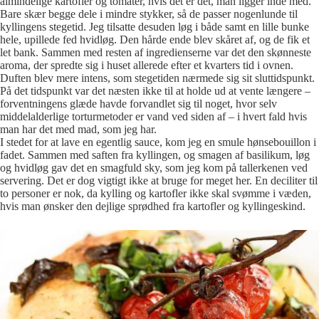
almindelige kartofler og tomater, hvis det er det, man ligger inde med.
Bare skær begge dele i mindre stykker, så de passer nogenlunde til
kyllingens stegetid. Jeg tilsatte desuden løg i både samt en lille bunke
hele, upillede fed hvidløg. Den hårde ende blev skåret af, og de fik et
let bank. Sammen med resten af ingredienserne var det den skønneste
aroma, der spredte sig i huset allerede efter et kvarters tid i ovnen.
Duften blev mere intens, som stegetiden nærmede sig sit sluttidspunkt.
På det tidspunkt var det næsten ikke til at holde ud at vente længere –
forventningens glæde havde forvandlet sig til noget, hvor selv
middelalderlige torturmetoder er vand ved siden af – i hvert fald hvis
man har det med mad, som jeg har.
I stedet for at lave en egentlig sauce, kom jeg en smule hønsebouillon i
fadet. Sammen med saften fra kyllingen, og smagen af basilikum, løg
og hvidløg gav det en smagfuld sky, som jeg kom på tallerkenen ved
servering. Det er dog vigtigt ikke at bruge for meget her. En deciliter til
to personer er nok, da kylling og kartofler ikke skal svømme i væden,
hvis man ønsker den dejlige sprødhed fra kartofler og kyllingeskind.