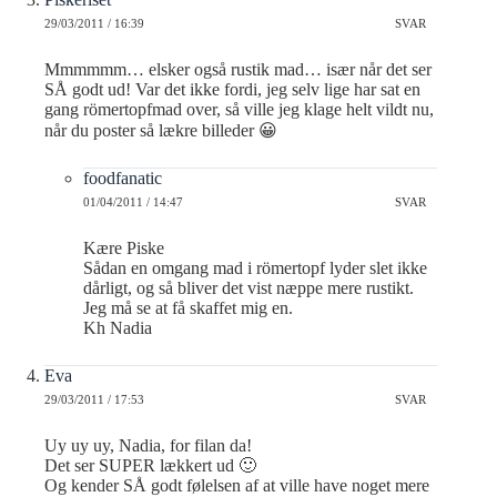
29/03/2011 / 16:39
SVAR
Mmmmmm… elsker også rustik mad… især når det ser
SÅ godt ud! Var det ikke fordi, jeg selv lige har sat en
gang römertopfmad over, så ville jeg klage helt vildt nu,
når du poster så lækre billeder 😀
foodfanatic
01/04/2011 / 14:47
SVAR
Kære Piske
Sådan en omgang mad i römertopf lyder slet ikke
dårligt, og så bliver det vist næppe mere rustikt.
Jeg må se at få skaffet mig en.
Kh Nadia
Eva
29/03/2011 / 17:53
SVAR
Uy uy uy, Nadia, for filan da!
Det ser SUPER lækkert ud 🙂
Og kender SÅ godt følelsen af at ville have noget mere