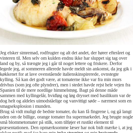
Jeg elsker simremad, rodfrugter og alt det andet, der hører efteråret og
vinteren til. Men selv om kulden endnu ikke har sluppet sig tag over
land og by, så trængte jeg i går til noget lettere og friskere. Derfor
legede jeg, at sommeren allerede havde meldt sin ankomst, da jeg gik i
køkkenet for at lave ovenstående italienskinspirerede, ovnstegte
kylling. Så kan det godt være, at tomaterne ikke var fra min mors
drivhus (som jeg ofte plyndrer), men i stedet havde rejst hele vejen fra
Spanien til de mere nordlige himmelstrøg. Bagt på denne måde
sammen med kyllingelår, hvidløg og løg drysset med basilikum var de
dog helt og aldeles uimodståelige og vanvittigt søde – nærmest som en
smagseksplosion i munden.
Brug så vidt muligt de bedste tomater, du kan få fingrene i, og gå langt
uden om de billige, orange tomater fra supermarkedet. Jeg brugte nogle
små blommetomater på stilk, som tilføjer et rustikt element til
præsentationen. Den opmærksomme læser har nok bidt mærke i, at jeg
elsker rustik mad (se bare min
irske stuvning
og min
braiserede