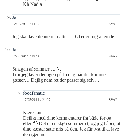
Kh Nadia
Jan
12/05/2011 / 14:17
SVAR
Jeg skal lave denne ret i aften… Glæder mig allerede….
Jan
12/05/2011 / 19:19
SVAR
Smagen af sommer…. 🙂
Tror jeg laver den igen på fredag når der kommer
gæster… Dejlig nem ret der passer sig selv…
foodfanatic
17/05/2011 / 21:07
SVAR
Kære Jan
Dejligt med dine kommentarer fra både før og
efter 🙂 Det er en skøn sommerret, og jeg håber, at
dine gæster satte pris på den. Jeg får lyst til at lave
den igen nu.