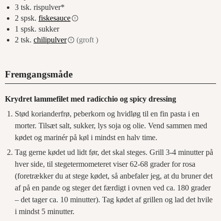
3
tsk.
rispulver*
2
spsk.
fiskesauce
1
spsk.
sukker
2
tsk.
chilipulver
(groft )
Fremgangsmåde
Krydret lammefilet med radicchio og spicy dressing
Stød korianderfrø, peberkorn og hvidløg til en fin pasta i en
morter. Tilsæt salt, sukker, lys soja og olie. Vend sammen med
kødet og marinér på køl i mindst en halv time.
Tag gerne kødet ud lidt før, det skal steges. Grill 3-4 minutter på
hver side, til stegetermometeret viser 62-68 grader for rosa
(foretrækker du at stege kødet, så anbefaler jeg, at du bruner det
af på en pande og steger det færdigt i ovnen ved ca. 180 grader
– det tager ca. 10 minutter). Tag kødet af grillen og lad det hvile
i mindst 5 minutter.