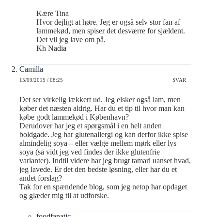
Kære Tina
Hvor dejligt at høre. Jeg er også selv stor fan af
lammekød, men spiser det desværre for sjældent.
Det vil jeg lave om på.
Kh Nadia
Camilla
15/09/2015 / 08:25
SVAR
Det ser virkelig lækkert ud. Jeg elsker også lam, men
køber det næsten aldrig. Har du et tip til hvor man kan
købe godt lammekød i København?
Derudover har jeg et spørgsmål i en helt anden
boldgade. Jeg har glutenallergi og kan derfor ikke spise
almindelig soya – eller vælge mellem mørk eller lys
soya (så vidt jeg ved findes der ikke glutenfrie
varianter). Indtil videre har jeg brugt tamari uanset hvad,
jeg lavede. Er det den bedste løsning, eller har du et
andet forslag?
Tak for en spændende blog, som jeg netop har opdaget
og glæder mig til at udforske.
foodfanatic