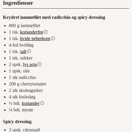
Ingredienser
Krydret lammefilet med radicchio og spicy dressing
800
g
lammefilet
1
tsk.
korianderfrø
1
tsk.
hvide peberkorn
4
fed
hvidløg
1
tsk.
salt
1
tsk.
sukker
2
spsk.
lys soja
1
spsk.
olie
1
stk
radicchio
200
g
cherrytomater
2
stk
skoleagurker
4
stk
forårsløg
½
bdt.
koriander
¼
bdt.
mynte
Spicy dressing
3
spsk.
citronsaft