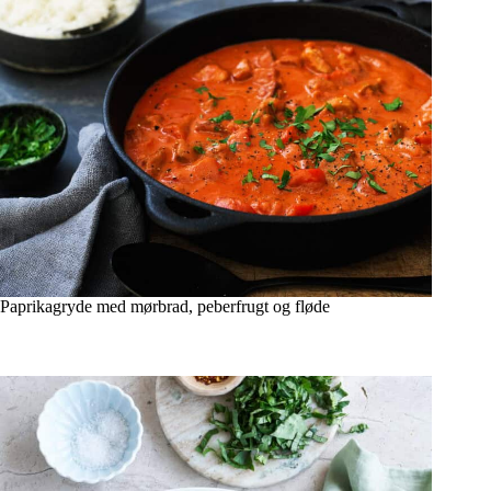
Paprikagryde med mørbrad, peberfrugt og fløde