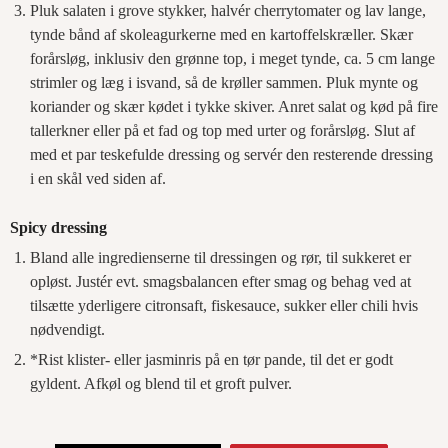
Pluk salaten i grove stykker, halvér cherrytomater og lav lange,
tynde bånd af skoleagurkerne med en kartoffelskræller. Skær
forårsløg, inklusiv den grønne top, i meget tynde, ca. 5 cm lange
strimler og læg i isvand, så de krøller sammen. Pluk mynte og
koriander og skær kødet i tykke skiver. Anret salat og kød på fire
tallerkner eller på et fad og top med urter og forårsløg. Slut af
med et par teskefulde dressing og servér den resterende dressing
i en skål ved siden af.
Spicy dressing
Bland alle ingredienserne til dressingen og rør, til sukkeret er
opløst. Justér evt. smagsbalancen efter smag og behag ved at
tilsætte yderligere citronsaft, fiskesauce, sukker eller chili hvis
nødvendigt.
*Rist klister- eller jasminris på en tør pande, til det er godt
gyldent. Afkøl og blend til et groft pulver.