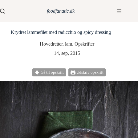
foodfanatic.dk
Krydret lammefilet med radicchio og spicy dressing
Hovedretter
,
lam
,
Opskrifter
14, sep, 2015
Gå til opskrift
Udskriv opskrift