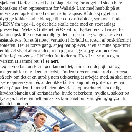
sjældent. Derfor var det helt oplagt, da jeg for noget tid siden blev
kontaktet af en repræsentant for Walisisk Lam med henblik på at
udvikle en opskrift med denne skønne spise. Både jeg og et par
dygtige kokke skulle bidrage til en opskriftsfolder, som man finde i
MENY fra uge 41, og det hele skulle ende med en stort anlagt
pressedag i Webers Grilleriet på Østerbro i København. Temaet for
lammeopskrifterne var nemlig grillet lam, som jeg valgte at give et
asiatisk tvist for at få noget variation i forhold til resten af opskrifterne i
folderen. Det er første gang, at jeg har oplevet, at en af mine opskrifter
er blevet stylet af en anden, men jeg må sige, at jeg var mere end
tilfreds (herover ser I billedet fra folderen. Hvis I vil se min egen
version af samme ret,
så se her
).
Jeg havde fået udskæringen lammefilet, som er en dejligt mør og
mager udskæring. Den er bedst, når den serveres enten rød eller rosa,
så selv om det er en utrolig nem udskæring at arbejde med, så skal man
være opmærksom på, at den ikke får for lang tid på grillen, i ovnen
eller på panden. Lammefileten blev ridset og marineret i en dejlig
krydret blanding af korianderfrø, hvide peberkorn, hvidløg, sukker og
lys soja. Det er en helt fantastisk kombination, som går rigtig godt til
det delikate kød.