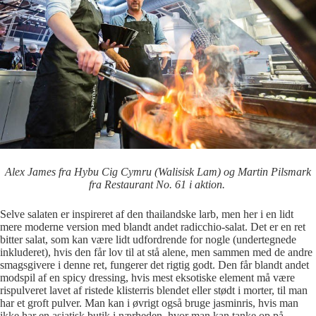
Alex James fra Hybu Cig Cymru (Walisisk Lam) og Martin Pilsmark
fra Restaurant No. 61 i aktion.
Selve salaten er inspireret af den thailandske larb, men her i en lidt
mere moderne version med blandt andet radicchio-salat. Det er en ret
bitter salat, som kan være lidt udfordrende for nogle (undertegnede
inkluderet), hvis den får lov til at stå alene, men sammen med de andre
smagsgivere i denne ret, fungerer det rigtig godt. Den får blandt andet
modspil af en spicy dressing, hvis mest eksotiske element må være
rispulveret lavet af ristede klisterris blendet eller stødt i morter, til man
har et groft pulver. Man kan i øvrigt også bruge jasminris, hvis man
ikke har en asiatisk butik i nærheden, hvor man kan tanke op på