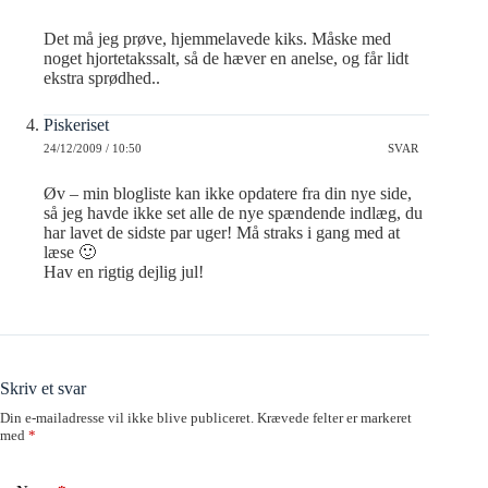
Det må jeg prøve, hjemmelavede kiks. Måske med
noget hjortetakssalt, så de hæver en anelse, og får lidt
ekstra sprødhed..
Piskeriset
24/12/2009 / 10:50
SVAR
Øv – min blogliste kan ikke opdatere fra din nye side,
så jeg havde ikke set alle de nye spændende indlæg, du
har lavet de sidste par uger! Må straks i gang med at
læse 🙂
Hav en rigtig dejlig jul!
Skriv et svar
Din e-mailadresse vil ikke blive publiceret.
Krævede felter er markeret
med
*