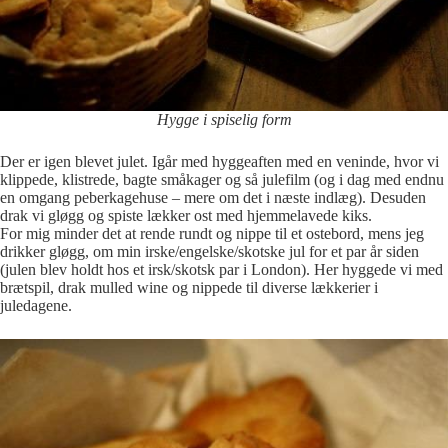
Hygge i spiselig form
Der er igen blevet julet. Igår med hyggeaften med en veninde, hvor vi
klippede, klistrede, bagte småkager og så julefilm (og i dag med endnu
en omgang peberkagehuse – mere om det i næste indlæg). Desuden
drak vi gløgg og spiste lækker ost med hjemmelavede kiks.
For mig minder det at rende rundt og nippe til et ostebord, mens jeg
drikker gløgg, om min irske/engelske/skotske jul for et par år siden
(julen blev holdt hos et irsk/skotsk par i London). Her hyggede vi med
brætspil, drak mulled wine og nippede til diverse lækkerier i
juledagene.