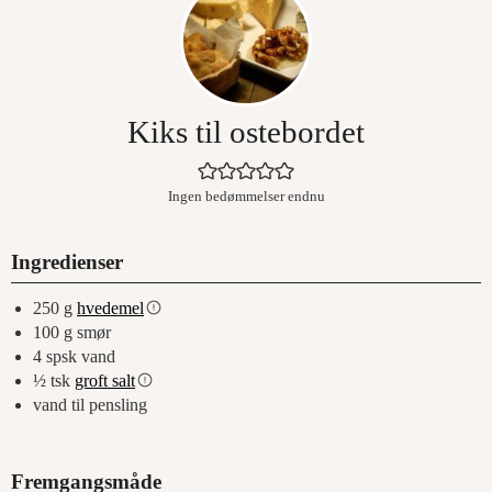
Kiks til ostebordet
Ingen bedømmelser endnu
Ingredienser
250
g
hvedemel
100
g
smør
4
spsk
vand
½
tsk
groft salt
vand til pensling
Fremgangsmåde