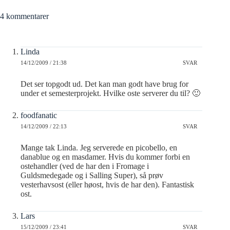
4 kommentarer
Linda
14/12/2009 / 21:38
SVAR
Det ser topgodt ud. Det kan man godt have brug for
under et semesterprojekt. Hvilke oste serverer du til? 🙂
foodfanatic
14/12/2009 / 22:13
SVAR
Mange tak Linda. Jeg serverede en picobello, en
danablue og en masdamer. Hvis du kommer forbi en
ostehandler (ved de har den i Fromage i
Guldsmedegade og i Salling Super), så prøv
vesterhavsost (eller høost, hvis de har den). Fantastisk
ost.
Lars
15/12/2009 / 23:41
SVAR