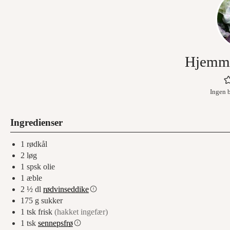
Hjemme
Ingen 
Ingredienser
1
rødkål
2
løg
1
spsk
olie
1
æble
2 ½
dl
rødvinseddike
175
g
sukker
1
tsk
frisk
(hakket ingefær)
1
tsk
sennepsfrø