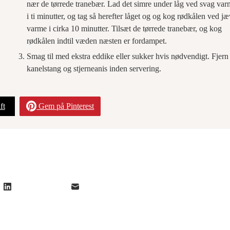
nær de tørrede tranebær. Lad det simre under låg ved svag va
i ti minutter, og tag så herefter låget og og kog rødkålen ved j
varme i cirka 10 minutter. Tilsæt de tørrede tranebær, og kog
rødkålen indtil væden næsten er fordampet.
Smag til med ekstra eddike eller sukker hvis nødvendigt. Fjern
kanelstang og stjerneanis inden servering.
ft
Gem på Pinterest