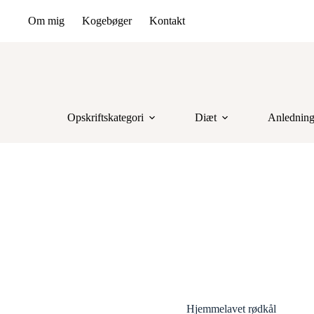
Om mig
Kogebøger
Kontakt
Opskriftskategori
Diæt
Anlednin
Hjemmelavet rødkål