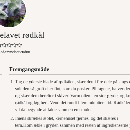
lavet rødkål
bedømmelser endnu
Fremgangsmåde
Tag de yderste blade af rødkålen, skær den i fire dele på langs
snit den så groft eller fint, som du ønsker. Pil løgene, halver de
og skær dem herefter i skiver. Varm olien i en stor gryde, og 
rødkål og løg heri. Vend det rundt i fem minutters tid. Rødkåle
vil da begynde at falde sammen en smule.
Imens skrælles æblet, kernehuset fjernes, og det skæres i
tern.Kom æble i gryden sammen med resten af ingredienserne 