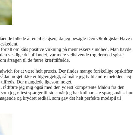
stående billede af en af slagsen, da jeg besøgte Den Økologiske Have i
beskedent.
rt fortalt om kåls positive virkning på menneskers sundhed. Man havde
 i den vestlige del af landet, var mere velhavende (og dermed spiste
om årsagen til de færre kræfttilfælde.
andwich for at være helt præcis. Der findes mange forskellige opskrifter
sådan noget ikke er tilgængeligt, så måtte jeg ty til andre metoder. Jeg
 tilfreds. Der manglede ligesom noget.
ion, rådførte jeg mig også med den yderst kompetente Malou fra den
som jeg oftest spørger til råds, når jeg har kulinariske spørgsmål – hun
smagende og krydret rødkål, som gav det helt perfekte modspil til