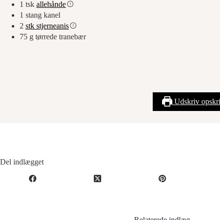
1
tsk
allehånde
1
stang kanel
2
stk stjerneanis
75
g
tørrede tranebær
Udskriv opskri
Del indlægget
Relaterede indlæg