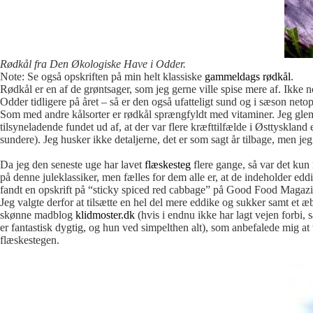
Rødkål fra Den Økologiske Have i Odder.
Note: Se også opskriften på min helt klassiske
gammeldags rødkål
.
Rødkål er en af de grøntsager, som jeg gerne ville spise mere af. Ikke 
Odder tidligere på året – så er den også ufatteligt sund og i sæson netop
Som med andre kålsorter er rødkål sprængfyldt med vitaminer. Jeg glem
tilsyneladende fundet ud af, at der var flere kræfttilfælde i Østtyskland
sundere). Jeg husker ikke detaljerne, det er som sagt år tilbage, men je
Da jeg den seneste uge har lavet
flæskesteg
flere gange, så var det kun
på denne juleklassiker, men fælles for dem alle er, at de indeholder eddi
fandt en opskrift på “sticky spiced red cabbage” på Good Food Magazine
Jeg valgte derfor at tilsætte en hel del mere eddike og sukker samt et
skønne madblog
klidmoster.dk
(hvis i endnu ikke har lagt vejen forbi,
er fantastisk dygtig, og hun ved simpelthen alt), som anbefalede mig at 
flæskestegen.