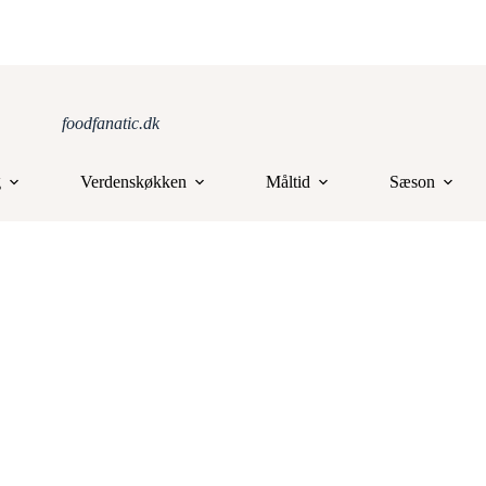
foodfanatic.dk
g
Verdenskøkken
Måltid
Sæson