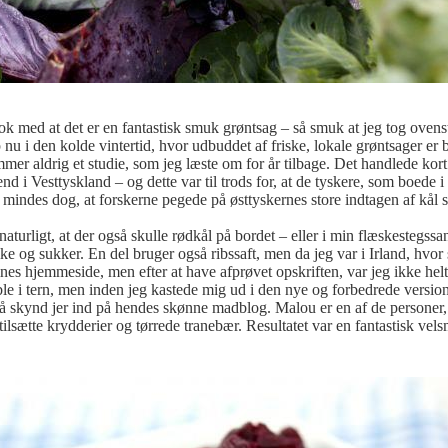
nok med at det er en fantastisk smuk grøntsag – så smuk at jeg tog oven
 nu i den kolde vintertid, hvor udbuddet af friske, lokale grøntsager er 
mer aldrig et studie, som jeg læste om for år tilbage. Det handlede ko
 end i Vesttyskland – og dette var til trods for, at de tyskere, som boede
g mindes dog, at forskerne pegede på østtyskernes store indtagen af kål s
 naturligt, at der også skulle rødkål på bordet – eller i min flæskestegss
ke og sukker. En del bruger også ribssaft, men da jeg var i Irland, hvor 
s hjemmeside, men efter at have afprøvet opskriften, var jeg ikke helt
 æble i tern, men inden jeg kastede mig ud i den nye og forbedrede vers
 så skynd jer ind på hendes skønne madblog. Malou er en af de personer, 
tilsætte krydderier og tørrede tranebær. Resultatet var en fantastisk vel