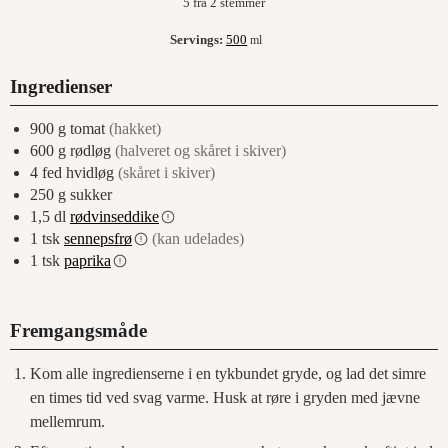
5
fra
2
stemmer
Servings:
500
ml
Ingredienser
900
g
tomat
(hakket)
600
g
rødløg
(halveret og skåret i skiver)
4
fed
hvidløg
(skåret i skiver)
250
g
sukker
1,5
dl
rødvinseddike
1
tsk
sennepsfrø
(kan udelades)
1
tsk
paprika
Fremgangsmåde
Kom alle ingredienserne i en tykbundet gryde, og lad det simre
en times tid ved svag varme. Husk at røre i gryden med jævne
mellemrum.