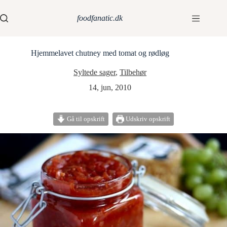
foodfanatic.dk
Hjemmelavet chutney med tomat og rødløg
Syltede sager
,
Tilbehør
14, jun, 2010
Gå til opskrift
Udskriv opskrift