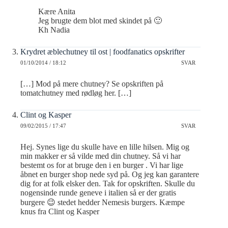
Kære Anita
Jeg brugte dem blot med skindet på 🙂
Kh Nadia
Krydret æblechutney til ost | foodfanatics opskrifter
01/10/2014 / 18:12
SVAR
[…] Mod på mere chutney? Se opskriften på
tomatchutney med rødløg her. […]
Clint og Kasper
09/02/2015 / 17:47
SVAR
Hej. Synes lige du skulle have en lille hilsen. Mig og
min makker er så vilde med din chutney. Så vi har
bestemt os for at bruge den i en burger . Vi har lige
åbnet en burger shop nede syd på. Og jeg kan garantere
dig for at folk elsker den. Tak for opskriften. Skulle du
nogensinde runde geneve i italien så er der gratis
burgere 😉 stedet hedder Nemesis burgers. Kæmpe
knus fra Clint og Kasper