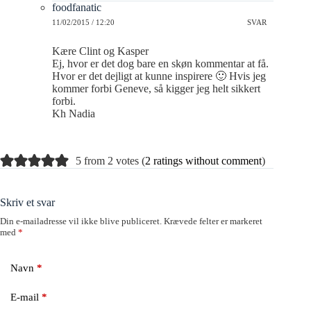
foodfanatic
11/02/2015 / 12:20
SVAR
Kære Clint og Kasper
Ej, hvor er det dog bare en skøn kommentar at få.
Hvor er det dejligt at kunne inspirere 🙂 Hvis jeg
kommer forbi Geneve, så kigger jeg helt sikkert
forbi.
Kh Nadia
5 from 2 votes (
2 ratings without comment
)
Skriv et svar
Din e-mailadresse vil ikke blive publiceret.
Krævede felter er markeret
med
*
Navn
*
E-mail
*