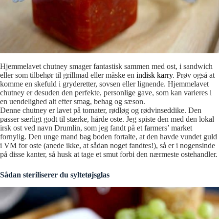
Hjemmelavet chutney smager fantastisk sammen med ost, i sandwich
eller som tilbehør til grillmad eller måske en
indisk karry
. Prøv også at
komme en skefuld i gryderetter, sovsen eller lignende. Hjemmelavet
chutney er desuden den perfekte, personlige gave, som kan varieres i
en uendelighed alt efter smag, behag og sæson.
Denne chutney er lavet på tomater, rødløg og rødvinseddike. Den
passer særligt godt til stærke, hårde oste. Jeg spiste den med den lokal
irsk ost ved navn Drumlin, som jeg fandt på et farmers’ market
fornylig. Den unge mand bag boden fortalte, at den havde vundet guld
i VM for oste (anede ikke, at sådan noget fandtes!), så er i nogensinde
på disse kanter, så husk at tage et smut forbi den nærmeste ostehandler.
Sådan steriliserer du syltetøjsglas