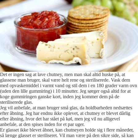
Det er ingen sag at lave chutney, men man skal altid huske på, at
glassene man bruger, skal være helt rene og steriliserede. Vask dem
med opvaskemiddel i varmt vand og stil dem i en 180 grader varm ovn
(uden den lille gummiring) i 10 minutter. Jeg sørger også altid for at
koge gummiringen ganske kort, inden jeg kommer dem på de
steriliserede glas.
Jeg vil anbefale, at man bruger små glas, da holdbarheden nedsættes
efter åbning. Jeg har endnu ikke oplevet, at chutney er blevet dårlig
efter åbning, hvor det har stået på køl, men jeg vil nu alligevel
anbefale, at den spises inden for et par uger.
Er glasset ikke blevet åbnet, kan chutneyen holde sig i flere måneder,
så længe glasset er steriliseret. Vil man være på den sikre side, så kan