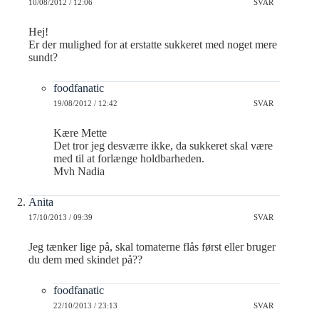
10/08/2012 / 12:06
SVAR
Hej!
Er der mulighed for at erstatte sukkeret med noget mere
sundt?
foodfanatic
19/08/2012 / 12:42
SVAR
Kære Mette
Det tror jeg desværre ikke, da sukkeret skal være
med til at forlænge holdbarheden.
Mvh Nadia
Anita
17/10/2013 / 09:39
SVAR
Jeg tænker lige på, skal tomaterne flås først eller bruger
du dem med skindet på??
foodfanatic
22/10/2013 / 23:13
SVAR