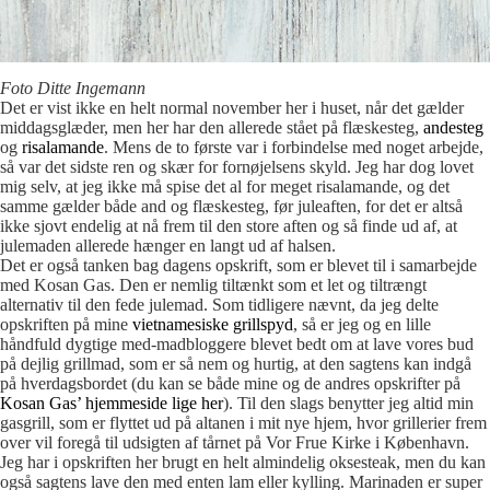
Foto Ditte Ingemann
Det er vist ikke en helt normal november her i huset, når det gælder
middagsglæder, men her har den allerede stået på flæskesteg,
andesteg
og
risalamande
. Mens de to første var i forbindelse med noget arbejde,
så var det sidste ren og skær for fornøjelsens skyld. Jeg har dog lovet
mig selv, at jeg ikke må spise det al for meget risalamande, og det
samme gælder både and og flæskesteg, før juleaften, for det er altså
ikke sjovt endelig at nå frem til den store aften og så finde ud af, at
julemaden allerede hænger en langt ud af halsen.
Det er også tanken bag dagens opskrift, som er blevet til i samarbejde
med Kosan Gas. Den er nemlig tiltænkt som et let og tiltrængt
alternativ til den fede julemad. Som tidligere nævnt, da jeg delte
opskriften på mine
vietnamesiske grillspyd
, så er jeg og en lille
håndfuld dygtige med-madbloggere blevet bedt om at lave vores bud
på dejlig grillmad, som er så nem og hurtig, at den sagtens kan indgå
på hverdagsbordet (du kan se både mine og de andres opskrifter på
Kosan Gas’ hjemmeside lige her
). Til den slags benytter jeg altid min
gasgrill, som er flyttet ud på altanen i mit nye hjem, hvor grillerier frem
over vil foregå til udsigten af tårnet på Vor Frue Kirke i København.
Jeg har i opskriften her brugt en helt almindelig oksesteak, men du kan
også sagtens lave den med enten lam eller kylling. Marinaden er super