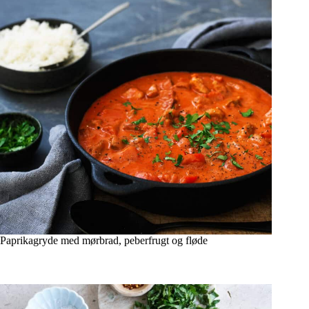
Paprikagryde med mørbrad, peberfrugt og fløde