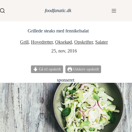
foodfanatic.dk
Grillede steaks med fennikelsalat
Grill
,
Hovedretter
,
Oksekød
,
Opskrifter
,
Salater
25, nov, 2016
Gå til opskrift
Udskriv opskrift
sponseret