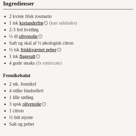
Ingredienser
2
kviste frisk rosmarin
1
tsk
korianderfrø
(kan udelades)
2-3
fed
hvidløg
½
dl
olivenolie
Saft og skal af ½ økologisk citron
½
tsk
friskkværnet peber
1
tsk
flagesalt
4
gode steaks
(fx entrecote)
Fennikelsalat
2
stk. fennikel
4
stilke bladselleri
1
lille rødløg
3
spsk
olivenolie
1
citron
½
bdt mynte
Salt og peber