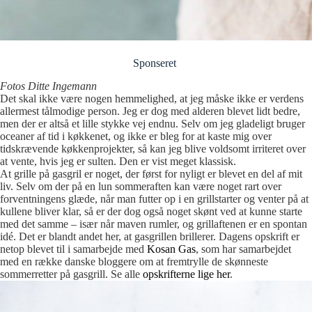
Sponseret
Fotos Ditte Ingemann
Det skal ikke være nogen hemmelighed, at jeg måske ikke er verdens
allermest tålmodige person. Jeg er dog med alderen blevet lidt bedre,
men der er altså et lille stykke vej endnu. Selv om jeg gladeligt bruger
oceaner af tid i køkkenet, og ikke er bleg for at kaste mig over
tidskrævende køkkenprojekter, så kan jeg blive voldsomt irriteret over
at vente, hvis jeg er sulten. Den er vist meget klassisk.
At grille på gasgril er noget, der først for nyligt er blevet en del af mit
liv. Selv om der på en lun sommeraften kan være noget rart over
forventningens glæde, når man futter op i en grillstarter og venter på at
kullene bliver klar, så er der dog også noget skønt ved at kunne starte
med det samme – især når maven rumler, og grillaftenen er en spontan
idé. Det er blandt andet her, at gasgrillen brillerer. Dagens opskrift er
netop blevet til i samarbejde med
Kosan Gas
, som har samarbejdet
med en række danske bloggere om at fremtrylle de skønneste
sommerretter på gasgrill. Se alle
opskrifterne lige her
.