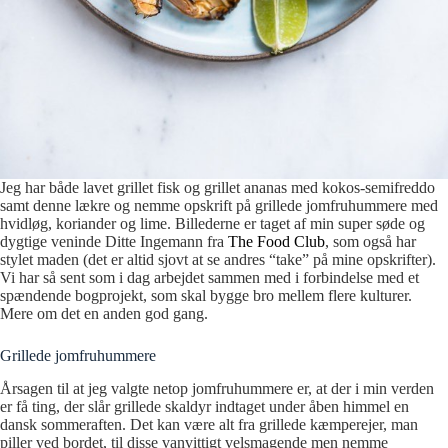
Jeg har både lavet grillet fisk og grillet ananas med kokos-semifreddo
samt denne lækre og nemme opskrift på grillede jomfruhummere med
hvidløg, koriander og lime. Billederne er taget af min super søde og
dygtige veninde Ditte Ingemann fra
The Food Club
, som også har
stylet maden (det er altid sjovt at se andres “take” på mine opskrifter).
Vi har så sent som i dag arbejdet sammen med i forbindelse med et
spændende bogprojekt, som skal bygge bro mellem flere kulturer.
Mere om det en anden god gang.
Grillede jomfruhummere
Årsagen til at jeg valgte netop jomfruhummere er, at der i min verden
er få ting, der slår grillede skaldyr indtaget under åben himmel en
dansk sommeraften. Det kan være alt fra grillede kæmperejer, man
piller ved bordet, til disse vanvittigt velsmagende men nemme