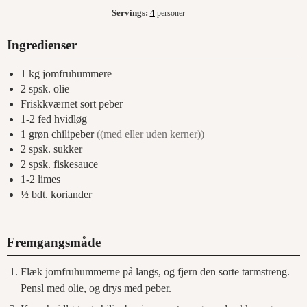
Servings:
4
personer
Ingredienser
1
kg
jomfruhummere
2
spsk.
olie
Friskkværnet sort peber
1-2
fed
hvidløg
1
grøn chilipeber
((med eller uden kerner))
2
spsk.
sukker
2
spsk.
fiskesauce
1-2
limes
½
bdt.
koriander
Fremgangsmåde
Flæk jomfruhummerne på langs, og fjern den sorte tarmstreng.
Pensl med olie, og drys med peber.