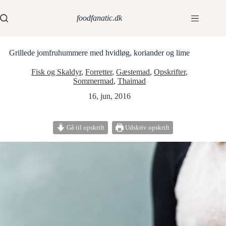
foodfanatic.dk
Grillede jomfruhummere med hvidløg, koriander og lime
Fisk og Skaldyr
,
Forretter
,
Gæstemad
,
Opskrifter
,
Sommermad
,
Thaimad
16, jun, 2016
Gå til opskrift
Udskriv opskrift