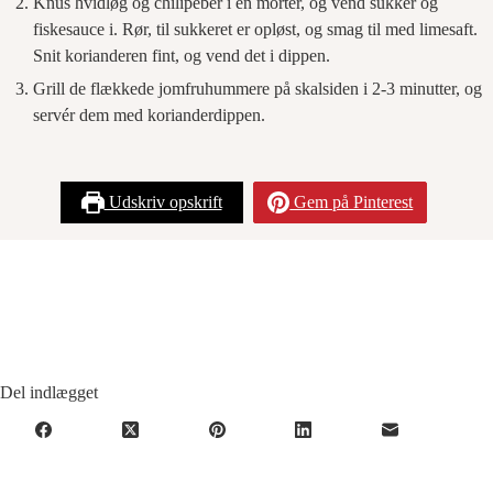
Knus hvidløg og chilipeber i en morter, og vend sukker og
fiskesauce i. Rør, til sukkeret er opløst, og smag til med limesaft.
Snit korianderen fint, og vend det i dippen.
Grill de flækkede jomfruhummere på skalsiden i 2-3 minutter, og
servér dem med korianderdippen.
Udskriv opskrift
Gem på Pinterest
Del indlægget