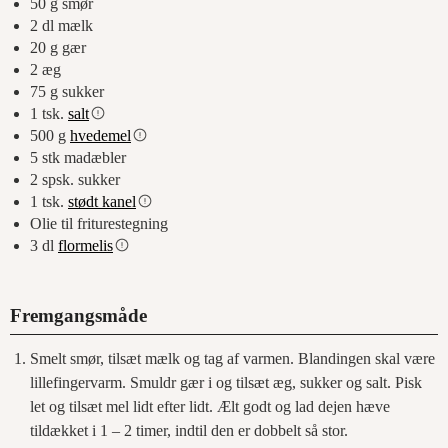
50
g
smør
2
dl
mælk
20
g
gær
2
æg
75
g
sukker
1
tsk.
salt
500
g
hvedemel
5
stk
madæbler
2
spsk.
sukker
1
tsk.
stødt kanel
Olie til friturestegning
3
dl
flormelis
Fremgangsmåde
Smelt smør, tilsæt mælk og tag af varmen. Blandingen skal være
lillefingervarm. Smuldr gær i og tilsæt æg, sukker og salt. Pisk
let og tilsæt mel lidt efter lidt. Ælt godt og lad dejen hæve
tildækket i 1 – 2 timer, indtil den er dobbelt så stor.