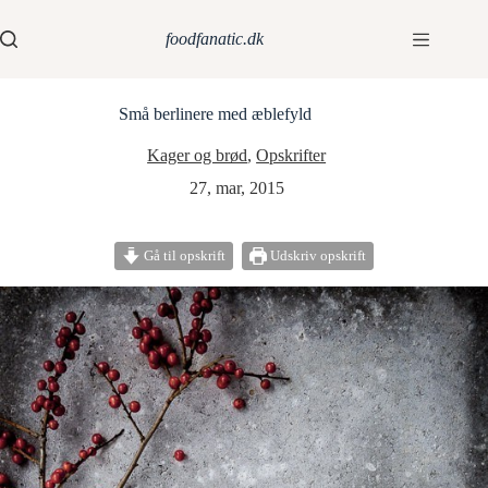
foodfanatic.dk
Små berlinere med æblefyld
Kager og brød
,
Opskrifter
27, mar, 2015
Gå til opskrift
Udskriv opskrift