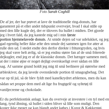
Foto
Sarah Coghill
De af jer, der har prøvet at lave de traditionelle ring-donuts, har
garanteret på et eller andet tidspunkt overvejet, hvad I skal stille op
med den lille kugle dej, der er tilovers fra hullet i midten. Det gjorde
jeg i hvert fald, da jeg kastede mig ud i min
første
portion hjemmelavede donuts
. At smide dejen ud var udelukket, og jeg
gad egentlig heller ikke ælte den smule dej sammen igen for atter at
rulle den ud. I stedet endte den derfor direkte i frituregryden, og hvis
jeg skal være helt ærlig, så er jeg endnu større fan af de små friterede
dejkugler, end jeg er af de klassiske donuts. Det hænger sammen med,
at der i mine øjne er noget dejligt overskueligt over sådan en lille
sag.
Af samme grund holdt jeg mig til små berlinere på størrelse med
æbleskiver, da jeg lavede ovenstående portion til smagogbehag. Det
var op til jul, så de blev fyldt med kanelkrydret æblemos, men du kan
sådan set proppe dem med alt lige fra frugtgelé og syltetøj til
vaniljecreme og chokolade.
Er du perfektiontisk anlagt, kan du overveje at investere i en tyl med en
lang, tynd åbning, så hullet i siden bliver så lille som muligt. Den
koster ikke meget og kan blandt andet købes i Kunst & Køkkentøj,