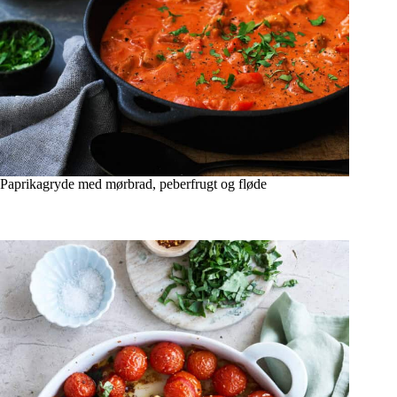
Paprikagryde med mørbrad, peberfrugt og fløde