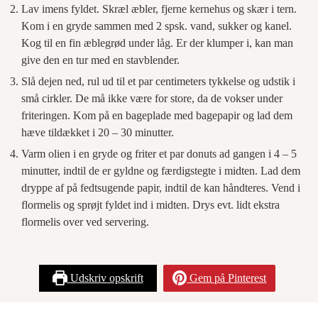
Lav imens fyldet. Skræl æbler, fjerne kernehus og skær i tern.
Kom i en gryde sammen med 2 spsk. vand, sukker og kanel.
Kog til en fin æblegrød under låg. Er der klumper i, kan man
give den en tur med en stavblender.
Slå dejen ned, rul ud til et par centimeters tykkelse og udstik i
små cirkler. De må ikke være for store, da de vokser under
friteringen. Kom på en bageplade med bagepapir og lad dem
hæve tildækket i 20 – 30 minutter.
Varm olien i en gryde og friter et par donuts ad gangen i 4 – 5
minutter, indtil de er gyldne og færdigstegte i midten. Lad dem
dryppe af på fedtsugende papir, indtil de kan håndteres. Vend i
flormelis og sprøjt fyldet ind i midten. Drys evt. lidt ekstra
flormelis over ved servering.
Udskriv opskrift
Gem på Pinterest